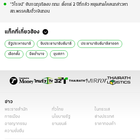
“วิโรจน์” ยันแฉทุจริตงบ กทม. ตั้งแต่ 2 ปีที่แล้ว หยุดสาดโคลนกล่าวหา
สก.พรรคส้มฮั้วเงินทอน
แท็กที่เกี่ยวข้อง
รัฐประหารมาลี
จับประธานาธิบดีมาลี
ประธานาธิบดีมาลีลาออก
เลือกตั้ง
ยึดอำนาจ
ยุบสภา
ข่าว
พระราชสำนัก
ทั่วไทย
ในกระแส
การเมือง
นโยบายรัฐ
ต่างประเทศ
อาชญากรรม
ยานยนต์
ราคาทองคำ
ความยั่งยืน