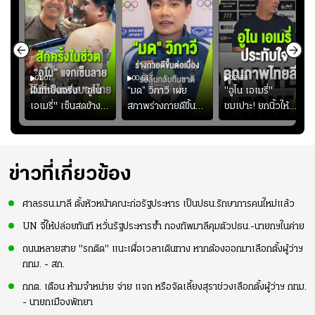
01:07
00:51
02:33
้อง
ฝันที่เป็นจริง! "อูไน
“มด” วิภาวี เผย
"อูไน เอเมรี่"
เอเมรี่" เซ็นสดข้าง
สภาพร่างกายดีขึ้น
ชมเปาะ! ยกนิ้วให้
รอยสักบนแผ่นหลัง
อย่างต่อเนื่อง พร้อม
แท็กติกบีจี แฮปปี้
ู่ใน
"คุณเต๊ะ" แฟนพันธุ์
พยายามลงสนามให้
สุดๆ กับการเยือนไทย
แท้วิลล่า นาน 33 ปี
มากขึ้น เพื่อเรียก
ความมั่นใจ
ข่าวที่เกี่ยวข้อง
ศาลรธน.มาลี ตั้งหัวหน้าคณะก่อรัฐประหาร เป็นปธน.รักษาการคนใหม่แล้ว
UN จี้ให้ปล่อยทันที หวั่นรัฐประหารซ้ำ กองทัพมาลีคุมตัวปธน.-นายกฯในค่าย
ถนนหลายสาย "รถติด" แนะเผื่อเวลาเดินทาง หากต้องออกมาเลือกตั้งผู้ว่าฯ
กทม. - สก.
กกต. เตือน ห้ามจำหน่าย จ่าย แจก หรือจัดเลี้ยงสุราช่วงเลือกตั้งผู้ว่าฯ กทม.
- นายกเมืองพัทยา