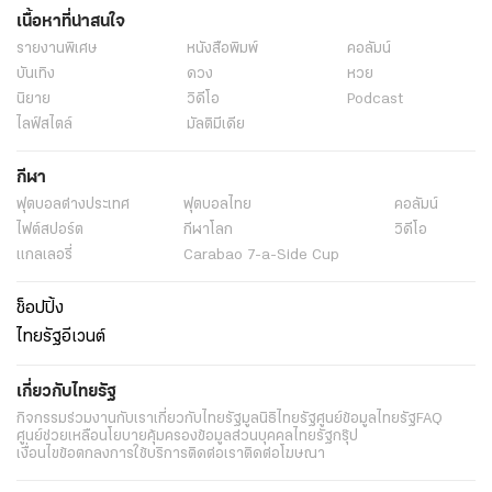
เนื้อหาที่น่าสนใจ
รายงานพิเศษ
หนังสือพิมพ์
คอลัมน์
บันเทิง
ดวง
หวย
นิยาย
วิดีโอ
Podcast
ไลฟ์สไตล์
มัลติมีเดีย
กีฬา
ฟุตบอลต่่างประเทศ
ฟุตบอลไทย
คอลัมน์
ไฟต์สปอร์ต
กีฬาโลก
วิดีโอ
แกลเลอรี่
Carabao 7-a-Side Cup
ช็อปปิ้ง
ไทยรัฐอีเวนต์
เกี่ยวกับไทยรัฐ
กิจกรรม
ร่วมงานกับเรา
เกี่ยวกับไทยรัฐ
มูลนิธิไทยรัฐ
ศูนย์ข้อมูลไทยรัฐ
FAQ
ศูนย์ช่วยเหลือ
นโยบายคุ้มครองข้อมูลส่วนบุคคลไทยรัฐกรุ๊ป
เงื่อนไขข้อตกลงการใช้บริการ
ติดต่อเรา
ติดต่อโฆษณา