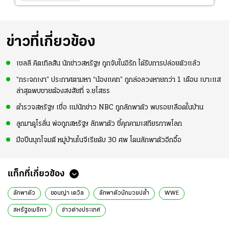
ข่าวที่เกี่ยวข้อง
เชลลี คิตเทิลสัน นักข่าวสหรัฐฯ ถูกจับในอิรัก ได้รับการปล่อยตัวแล้ว
“กระจกเงา” ประกาศตามหา “น้องแคท” ถูกล่อลวงหายกว่า 1 เดือน เบาะแส
ล่าสุดพบชายต้องสงสัยที่ จ.ยโสธร
ตำรวจสหรัฐฯ เชื่อ แม่นักข่าว NBC ถูกลักพาตัว พบรอยเลือดในบ้าน
ลูกมาดูโรลั่น พ่อถูกสหรัฐฯ ลักพาตัว ชี้คุกคามเสถียรภาพโลก
มือปืนบุกโจมตี หมู่บ้านไนจีเรียดับ 30 ศพ โดนลักพาตัวอีกอื้อ
แท็กที่เกี่ยวข้อง
ลักพาตัว
ซอนญ่า เดวิล
ลักพาตัวนักมวยปล้ำ
WWE
สหรัฐอเมริกา
ข่าวต่างประเทศ