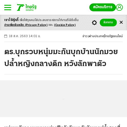
สมัครบริการ
เราใช้คุ้กกี้
เพื่อให้ทุกคนได้ประสบ
การณ์การใช้งานที่ดียิ่งขึ้น
+
ก
ก
-ก
รับทราบ
อ่านเพิ่มเติมคลิก
(Privacy Policy)
และ
(Cookie Policy)
18 ส.ค. 2563 14:01 น.
ข่าว
ต่างประเทศ
ไทยรัฐออนไลน์
ตร.บุกรวบหนุ่มมะกันบุกบ้านนักมวย
ปล้ำหญิงกลางดึก หวังลักพาตัว
...