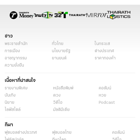
ข่าว
พระราชสำนัก
ทั่วไทย
ในกระแส
การเมือง
นโยบายรัฐ
ต่างประเทศ
อาชญากรรม
ยานยนต์
ราคาทองคำ
ความยั่งยืน
เนื้อหาที่น่าสนใจ
รายงานพิเศษ
หนังสือพิมพ์
คอลัมน์
บันเทิง
ดวง
หวย
นิยาย
วิดีโอ
Podcast
ไลฟ์สไตล์
มัลติมีเดีย
กีฬา
ฟุตบอลต่่างประเทศ
ฟุตบอลไทย
คอลัมน์
ไฟต์สปอร์ต
กีฬาโลก
วิดีโอ