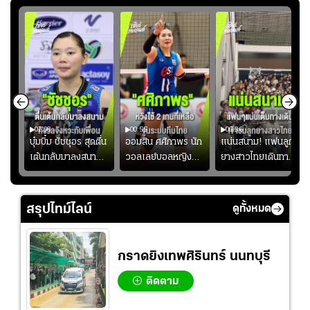
01:08
00:55
00:36
ก
บุ๋มบิ๋ม ชัชชุอร สุดตื่น
ออมสิน ศศิภาพร นัก
แน่นสนาม! แฟนลูก
เต้นกลับมาลงสนาม
วอลเลย์บอลหญิงทีม
ยางสาวไทยเดินทาง
ุ๋ม
ให้ทีมชาติ แอบกังวล
ชาติไทย หวังใช้ 2
เข้ามาเชียร์สาวไทย
ัง
จังหวะไม่เข้ากับเพื่อน
เกมที่เหลือ ปรับจู
อย่างคึกคัก เพื่อให้
ย
นระบบทีมก่อนลุยชิง
กำลังใจ ก่อนที่สาว
สรุปไทม์ไลน์
ดูทั้งหมด
แชมป์เอเชีย
ไทยจะคว้าชัย
กราดยิงเทพศิรินทร์ นนทบุรี
ติดตาม