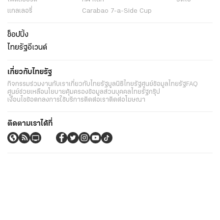
แกลเลอรี่
Carabao 7-a-Side Cup
ช็อปปิ้ง
ไทยรัฐอีเวนต์
เกี่ยวกับไทยรัฐ
กิจกรรม
ร่วมงานกับเรา
เกี่ยวกับไทยรัฐ
มูลนิธิไทยรัฐ
ศูนย์ข้อมูลไทยรัฐ
FAQ
ศูนย์ช่วยเหลือ
นโยบายคุ้มครองข้อมูลส่วนบุคคลไทยรัฐกรุ๊ป
เงื่อนไขข้อตกลงการใช้บริการ
ติดต่อเรา
ติดต่อโฆษณา
ติดตามเราได้ที่
Application
My THAIRATH