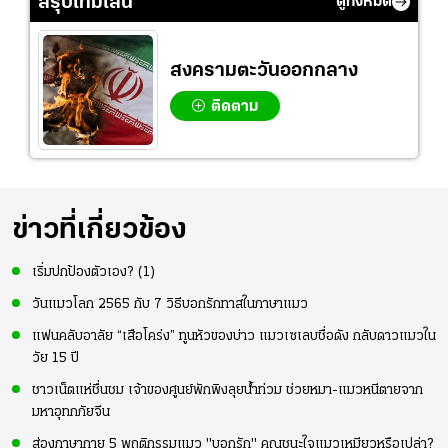
สรุปไทม์ไลน์
ดูทั้งหมด
ความมั่นใจ
สงครามตะวันออกกลาง
ติดตาม
ข่าวที่เกี่ยวข้อง
เริ่มปกป้องตัวเอง? (1)
วันแมวโลก 2565 กับ 7 วิธีบอกรักทาสในภาษาแมว
แฟนคลับอาลัย “เสือโคร่ง” ทูนหัวของบ่าว แมวเซเลบชื่อดัง กลับดาวแมวใน
วัย 15 ปี
ชาวเน็ตแห่ชื่นชม เจ้าของศูนย์พักพิงลุยน้ำท่วม ช่วยหมา-แมวหนีตายจาก
มหาอุทกภัยจีน
ส่องภาษากาย 5 พฤติกรรมแมว "บอกรัก" คุณชนะใจแมวเหมียวหรือเปล่า?