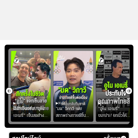
01:07
00:51
02:33
้อง
ฝันที่เป็นจริง! "อูไน
“มด” วิภาวี เผย
"อูไน เอเมรี่"
เอเมรี่" เซ็นสดข้าง
สภาพร่างกายดีขึ้น
ชมเปาะ! ยกนิ้วให้
รอยสักบนแผ่นหลัง
อย่างต่อเนื่อง พร้อม
แท็กติกบีจี แฮปปี้
ู่ใน
"คุณเต๊ะ" แฟนพันธุ์
พยายามลงสนามให้
สุดๆ กับการเยือนไทย
แท้วิลล่า นาน 33 ปี
มากขึ้น เพื่อเรียก