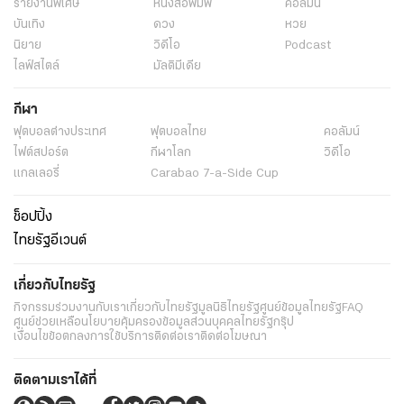
รายงานพิเศษ
หนังสือพิมพ์
คอลัมน์
บันเทิง
ดวง
หวย
นิยาย
วิดีโอ
Podcast
ไลฟ์สไตล์
มัลติมีเดีย
กีฬา
ฟุตบอลต่่างประเทศ
ฟุตบอลไทย
คอลัมน์
ไฟต์สปอร์ต
กีฬาโลก
วิดีโอ
แกลเลอรี่
Carabao 7-a-Side Cup
ช็อปปิ้ง
ไทยรัฐอีเวนต์
เกี่ยวกับไทยรัฐ
กิจกรรม
ร่วมงานกับเรา
เกี่ยวกับไทยรัฐ
มูลนิธิไทยรัฐ
ศูนย์ข้อมูลไทยรัฐ
FAQ
ศูนย์ช่วยเหลือ
นโยบายคุ้มครองข้อมูลส่วนบุคคลไทยรัฐกรุ๊ป
เงื่อนไขข้อตกลงการใช้บริการ
ติดต่อเรา
ติดต่อโฆษณา
ติดตามเราได้ที่