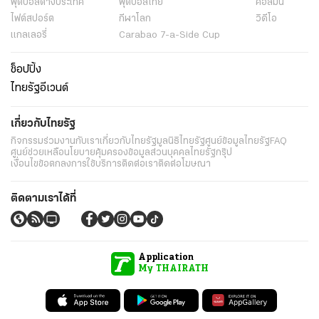
ฟุตบอลต่่างประเทศ
ฟุตบอลไทย
คอลัมน์
ไฟต์สปอร์ต
กีฬาโลก
วิดีโอ
แกลเลอรี่
Carabao 7-a-Side Cup
ช็อปปิ้ง
ไทยรัฐอีเวนต์
เกี่ยวกับไทยรัฐ
กิจกรรม
ร่วมงานกับเรา
เกี่ยวกับไทยรัฐ
มูลนิธิไทยรัฐ
ศูนย์ข้อมูลไทยรัฐ
FAQ
ศูนย์ช่วยเหลือ
นโยบายคุ้มครองข้อมูลส่วนบุคคลไทยรัฐกรุ๊ป
เงื่อนไขข้อตกลงการใช้บริการ
ติดต่อเรา
ติดต่อโฆษณา
ติดตามเราได้ที่
Application
My THAIRATH