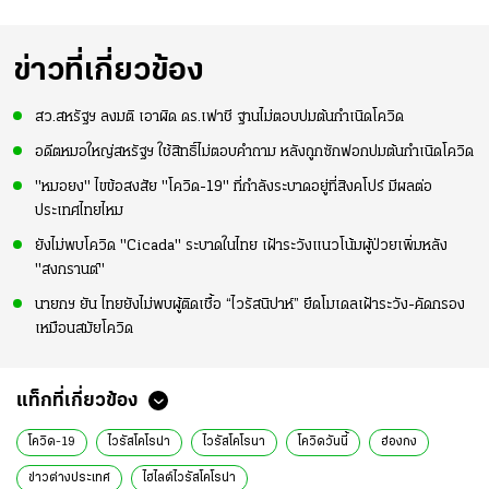
ข่าวที่เกี่ยวข้อง
สว.สหรัฐฯ ลงมติ เอาผิด ดร.เฟาชี ฐานไม่ตอบปมต้นกำเนิดโควิด
อดีตหมอใหญ่สหรัฐฯ ใช้สิทธิ์ไม่ตอบคำถาม หลังถูกซักฟอกปมต้นกำเนิดโควิด
"หมอยง" ไขข้อสงสัย "โควิด-19" ที่กำลังระบาดอยู่ที่สิงคโปร์ มีผลต่อ
ประเทศไทยไหม
ยังไม่พบโควิด "Cicada" ระบาดในไทย เฝ้าระวังแนวโน้มผู้ป่วยเพิ่มหลัง
"สงกรานต์"
นายกฯ ยัน ไทยยังไม่พบผู้ติดเชื้อ “ไวรัสนิปาห์” ยึดโมเดลเฝ้าระวัง-คัดกรอง
เหมือนสมัยโควิด
แท็กที่เกี่ยวข้อง
โควิด-19
ไวรัสโคโรน่า
ไวรัสโคโรนา
โควิดวันนี้
ฮ่องกง
ข่าวต่างประเทศ
ไฮไลต์ไวรัสโคโรน่า