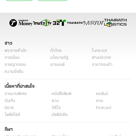
ข่าว
พระราชสำนัก
ทั่วไทย
ในกระแส
การเมือง
นโยบายรัฐ
ต่างประเทศ
อาชญากรรม
ยานยนต์
ราคาทองคำ
ความยั่งยืน
เนื้อหาที่น่าสนใจ
รายงานพิเศษ
หนังสือพิมพ์
คอลัมน์
บันเทิง
ดวง
หวย
นิยาย
วิดีโอ
Podcast
ไลฟ์สไตล์
มัลติมีเดีย
กีฬา