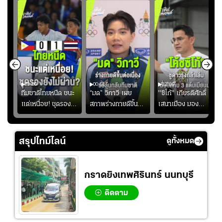
03:00
00:51
02:06
คดี!
ทีมชาติไทยหนืด ชนะ
“มด” วิภาวี เผย
"ซิโก้" เกียรติศักดิ์
ยร์
แต่เหนื่อย! ชุดรอง
สภาพร่างกายดีขึ้น
เสนาเมือง มอง
บ
ยังไม่ผ่าน?
อย่างต่อเนื่อง พร้อม
ว่าการเปิดโอกาสให้
"
พยายามลงสนามให้
แข้งดาวรุ่งลงสนาม
มากขึ้น เพื่อเรียก
อย่างต่อเนื่อง
สรุปไทม์ไลน์
ดูทั้งหมด
ความมั่นใจ
กราดยิงเทพศิรินทร์ นนทบุรี
ติดตาม