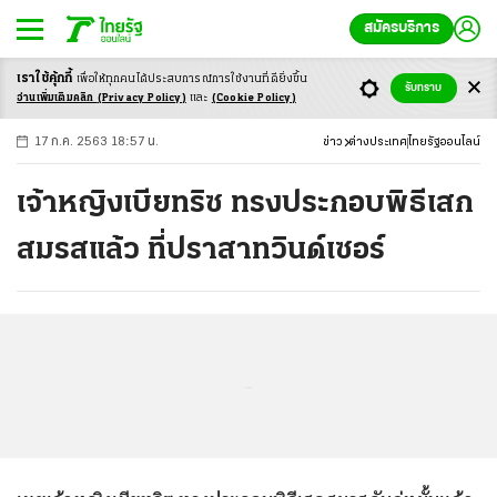
สมัครบริการ
เราใช้คุ้กกี้
เพื่อให้ทุกคนได้ประสบ
การณ์การใช้งานที่ดียิ่งขึ้น
+
ก
ก
-ก
รับทราบ
อ่านเพิ่มเติมคลิก
(Privacy Policy)
และ
(Cookie Policy)
17 ก.ค. 2563 18:57 น.
ข่าว
ต่างประเทศ
ไทยรัฐออนไลน์
เจ้าหญิงเบียทริซ ทรงประกอบพิธีเสก
สมรสแล้ว ที่ปราสาทวินด์เซอร์
...