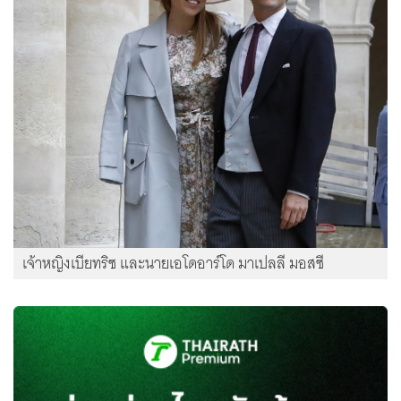
เจ้าหญิงเบียทริซ และนายเอโดอาร์โด มาเปลลี มอสซี