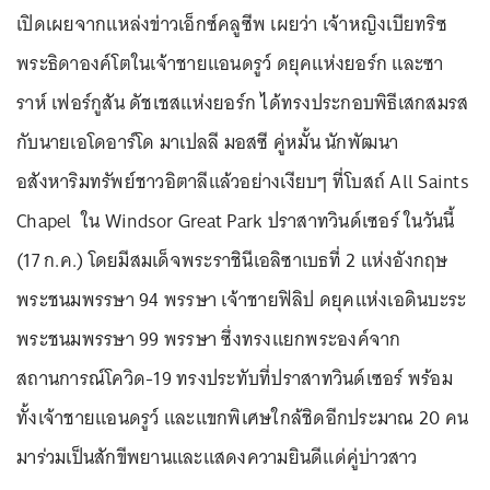
เปิดเผยจากแหล่งข่าวเอ็กซ์คลูซีพ เผยว่า เจ้าหญิงเบียทริซ
พระธิดาองค์โตในเจ้าชายแอนดรูว์ ดยุคแห่งยอร์ก และซา
ราห์ เฟอร์กูสัน ดัชเชสแห่งยอร์ก ได้ทรงประกอบพิธีเสกสมรส
กับนายเอโดอาร์โด มาเปลลี มอสซี คู่หมั้น นักพัฒนา
อสังหาริมทรัพย์ชาวอิตาลีแล้วอย่างเงียบๆ ที่โบสถ์ All Saints
Chapel ใน Windsor Great Park ปราสาทวินด์เซอร์ ในวันนี้
(17 ก.ค.) โดยมีสมเด็จพระราชินีเอลิซาเบธที่ 2 แห่งอังกฤษ
พระชนมพรรษา 94 พรรษา เจ้าชายฟิลิป ดยุคแห่งเอดินบะระ
พระชนมพรรษา 99 พรรษา ซึ่งทรงแยกพระองค์จาก
สถานการณ์โควิด-19 ทรงประทับที่ปราสาทวินด์เซอร์ พร้อม
ทั้งเจ้าชายแอนดรูว์ และแขกพิเศษใกล้ชิดอีกประมาณ 20 คน
มาร่วมเป็นสักขีพยานและแสดงความยินดีแด่คู่บ่าวสาว