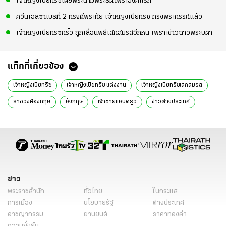
เจ้าหญิงเบียทริซเผยพระนามพระธิดาพระองค์แรก
ควีนเอลิซาเบธที่ 2 ทรงดีพระทัย เจ้าหญิงเบียทริซ ทรงพระครรภ์แล้ว
เจ้าหญิงเบียทริซกริ้ว ถูกเลื่อนพิธีเสกสมรสอีกหน เพราะข่าวฉาวพระบิดา
แท็กที่เกี่ยวข้อง
เจ้าหญิงเบียทริซ
เจ้าหญิงเบียทริซ แต่งงาน
เจ้าหญิงเบียทริซเสกสมรส
ราชวงศ์อังกฤษ
อังกฤษ
เจ้าชายแอนดรูว์
ข่าวต่างประเทศ
ข่าว
พระราชสำนัก
ทั่วไทย
ในกระแส
การเมือง
นโยบายรัฐ
ต่างประเทศ
อาชญากรรม
ยานยนต์
ราคาทองคำ