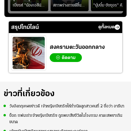
ง
เบียรห์ "น้องเอลีน่า"
สภาพร่างกายดีขึ้น
"บุ๋มบิ๋ม ชัชชุอร" คัม
วัย 8 ขวบ โชว์ตี
อย่างต่อเนื่อง พร้อม
แบ็ก ศึก" SEA V
ลังกาสุดพริ้ว
พยายามลงสนามให้
CUP 2026" เลก
มากขึ้น เพื่อเรียก
สอง!!
สรุปไทม์ไลน์
ดูทั้งหมด
ความมั่นใจ
สงครามตะวันออกกลาง
ติดตาม
ข่าวที่เกี่ยวข้อง
วังอังกฤษเผยข่าวดี เจ้าหญิงเบียทริซให้กำเนิดลูกสาวคนที่ 2 ชื่อว่า อาธีนา
ช็อก แฟนเก่าเจ้าหญิงเบียทริซ ถูกพบเสียชีวิตในโรงแรม คาดเสพยาเกิน
ขนาด