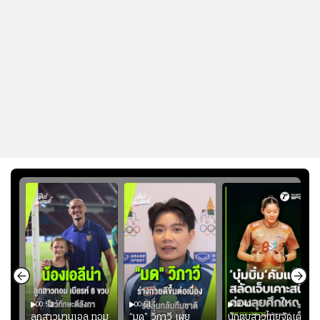
...
00:52
00:51
02:40
ชนะ
ลูกสาวมานูเอล ทอม
“มด” วิภาวี เผย
นักตบสาวไทยจัดเต็ม