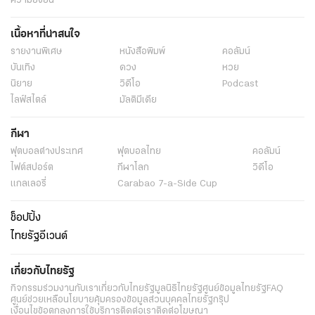
ความยั่งยืน
เนื้อหาที่น่าสนใจ
รายงานพิเศษ
หนังสือพิมพ์
คอลัมน์
บันเทิง
ดวง
หวย
นิยาย
วิดีโอ
Podcast
ไลฟ์สไตล์
มัลติมีเดีย
กีฬา
ฟุตบอลต่่างประเทศ
ฟุตบอลไทย
คอลัมน์
ไฟต์สปอร์ต
กีฬาโลก
วิดีโอ
แกลเลอรี่
Carabao 7-a-Side Cup
ช็อปปิ้ง
ไทยรัฐอีเวนต์
เกี่ยวกับไทยรัฐ
กิจกรรม
ร่วมงานกับเรา
เกี่ยวกับไทยรัฐ
มูลนิธิไทยรัฐ
ศูนย์ข้อมูลไทยรัฐ
FAQ
ศูนย์ช่วยเหลือ
นโยบายคุ้มครองข้อมูลส่วนบุคคลไทยรัฐกรุ๊ป
เงื่อนไขข้อตกลงการใช้บริการ
ติดต่อเรา
ติดต่อโฆษณา