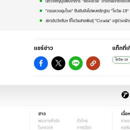
นักวิจัยญี่ปุ่นพบอาการ "ลองโควิด" อาจเกิดจากเชื้อโคว
"กรมควบคุมโรค" ยืนยันยังไม่พบหลักฐาน "โควิด-19" สา
สถาบันวัคซีนฯ ชี้โควิดสายพันธุ์ "Cicada" อยู่ช่วงเฝ้าร
แชร์ข่าว
แท็กที่เ
โควิด-19
ข่าว
เนื้อ
พระราชสำนัก
ทั่วไทย
รายง
ในกระแส
การเมือง
คอลัม