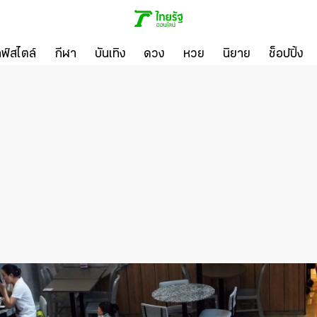
ลฟ์สไตล์
กีฬา
บันเทิง
ดวง
หวย
นิยาย
ช็อปปิ้ง