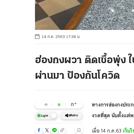
14 ก.ค. 2563 17:38 น.
ฮ่องกงผวา ติดเชื้อพุ่ง 
ผ่านมา ป้องกันโควิด
ทางการฮ่องกงประกา
+
ก
ก
-ก
งวดที่สุด นับตั้งแต
ฟังข่าว
Light
เมื่อ 14 ก.ค.63
เว็บ