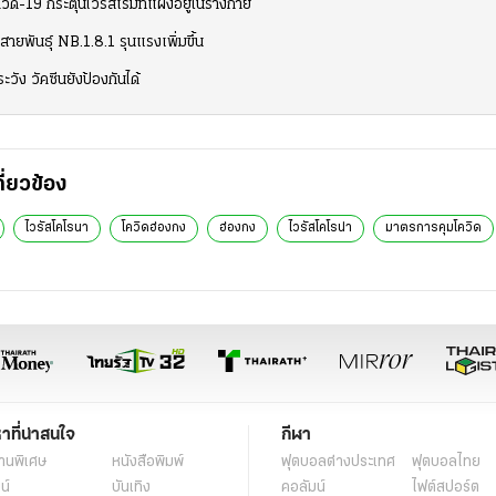
ิด-19 กระตุ้นไวรัสเริมที่แฝงอยู่ในร่างกาย
ยพันธุ์ NB.1.8.1 รุนแรงเพิ่มขึ้น
ะวัง วัคซีนยังป้องกันได้
กี่ยวข้อง
ไวรัสโคโรนา
โควิดฮ่องกง
ฮ่องกง
ไวรัสโคโรน่า
มาตรการคุมโควิด
หาที่น่าสนใจ
กีฬา
านพิเศษ
หนังสือพิมพ์
ฟุตบอลต่่างประเทศ
ฟุตบอลไทย
น์
บันเทิง
คอลัมน์
ไฟต์สปอร์ต