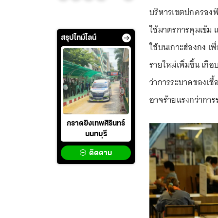
บริหารเขตปกครองพิเศ
ใช้มาตรการคุมเข้ม แ
สรุปไทม์ไลน์
ใช้บนเกาะฮ่องกง เพื
รายใหม่เพิ่มขึ้น เกื
ว่าการระบาดของเชื
อาจร้ายแรงกว่ากา
กราดยิงเทพศิรินทร์
นนทบุรี
ติดตาม