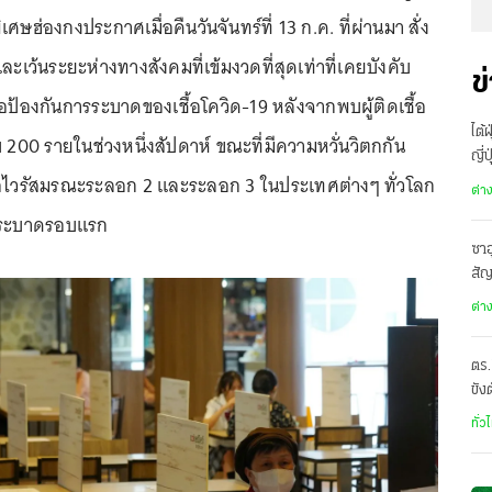
ษฮ่องกงประกาศเมื่อคืนวันจันทร์ที่ 13 ก.ค. ที่ผ่านมา สั่ง
ละเว้นระยะห่างทางสังคมที่เข้มงวดที่สุดเท่าที่เคยบังคับ
ข
่อป้องกันการระบาดของเชื้อโควิด-19 หลังจากพบผู้ติดเชื้อ
ไต้
อบ 200 รายในช่วงหนึ่งสัปดาห์ ขณะที่มีความหวั่นวิตกกัน
ญี่
้อไวรัสมรณะระลอก 2 และระลอก 3 ในประเทศต่างๆ ทั่วโลก
อพ
ต่า
รระบาดรอบแรก
ซาอ
สั
เดี
ต่า
ตร.
ขัง
อั
ทั่ว