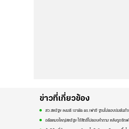
ข่าวที่เกี่ยวข้อง
สว.สหรัฐฯ ลงมติ เอาผิด ดร.เฟาชี ฐานไม่ตอบปมต้นกำเ
อดีตหมอใหญ่สหรัฐฯ ใช้สิทธิ์ไม่ตอบคำถาม หลังถูกซัก