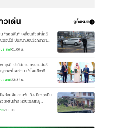
่าวเด่น
ดูทั้งหมด
ฝุ่น "ดอลฟิน" เคลื่อนตัวเข้าใกล้
ปุ่นตอนใต้ ปิดสนามบินโอกินาวา
ยพประชาชน-เจ็บ 3 ราย
งประเทศ
01:06 น.
ุฯ-ตุรกี-ปากีสถาน ลงนามสนธิ
ญญากลาโหมร่วม ย้ำโจมตีชาติ
ยวเท่ากับโจมตีทั้ง 3 ประเทศ
งประเทศ
23:34 น.
ปิดล้อมจับ ชายวัย 34 มีอาวุธปืน
ตัวเองในบ้าน หวั่นเกิดเหตุ
นตราย
ไทย
21:50 น.