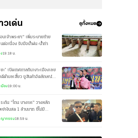
่าวเด่น
ดูทั้งหมด
ื่อนเจ้าพระยา" เพิ่มระบายท้าย
่อนต่อเนื่อง รับมือน้ำฝน-น้ำท่า
าง
19:18 น.
ริยะ” เปิดเทศกาลกินเงาะเมืองเลย
ดีตำบลเสี้ยว ชูสินค้าอัตลักษณ์
งถิ่น
เมือง
19:00 น.
ประกัน "โทน บางแค" วางหลัก
พย์เงินสด 1 ล้านบาท ชี้ไม่มี
ติการณ์หลบหนี
ชญากรรม
18:59 น.