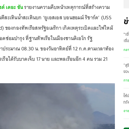
ซต์ เดอะ ซัน
รายงานความคืบหน้าเหตุการณ์ที่สร้างความ
มตีสะเทินน้ำสะเทินบก ‘ยูเอสเอส บอนฮอมม์ ริชาร์ด’ (USS
ข
 ของกองทัพเรือสหรัฐอเมริกา เกิดเหตุระเบิดและไฟไหม้
"เข
ดซ่อมบำรุง ที่ฐานทัพเรือในเมืองซานดิเอโก รัฐ
เขื
วลาประมาณ 08.30 น. ของวันอาทิตย์ที่ 12 ก.ค.ตามเวลาท้อง
กล
หารเรือได้รับบาดเจ็บ 17 นาย และพลเรือนอีก 4 คน รวม 21
“สุ
ของ
ท้อ
การ
ให้
ทรั
พฤ
อา