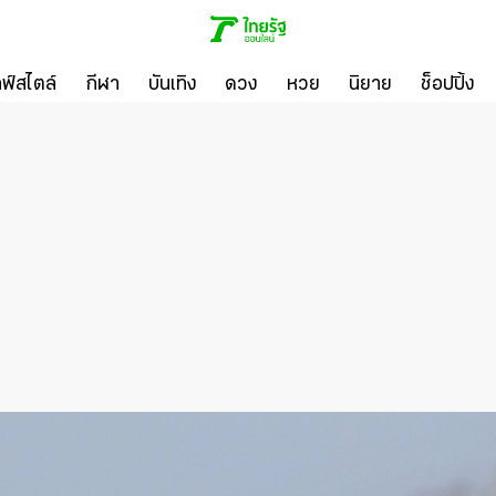
ลฟ์สไตล์
กีฬา
บันเทิง
ดวง
หวย
นิยาย
ช็อปปิ้ง