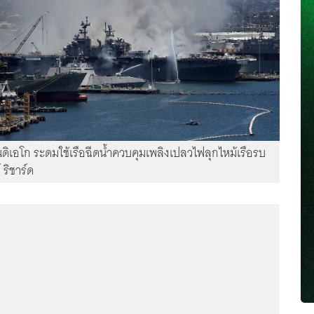
นดิเอโก ระดมใช้เรือฉีดน้ำควบคุมเพลิงเปลวไฟลุกไหม้เรือรบ
ริชาร์ด
...