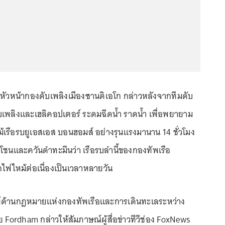
หัวหน้ากองดับเพลิงเมืองซานดิเอโก กล่าวหลังจากทีมดับ
ับเพลิงและเฮลิคอปเตอร์ ระดมฉีดน้ำ ราดน้ำ เพื่อพยายาม
ม้เรือรบยูเอสเอส บอนฮอมส์ อย่างรุนแรงมานาน 14 ชั่วโมง
ชนและควันดำทะมึนว่า เรือรบลำนี้ของกองทัพเรือ
กไฟไหม้ต่อเนื่องเป็นเวลาหลายวัน
์ด้านกฎหมายแห่งกองทัพเรือและการเดินทะเลระหว่าง
 Fordham กล่าวให้สัมภาษณ์ผู้สื่อข่าวทีวีช่อง FoxNews