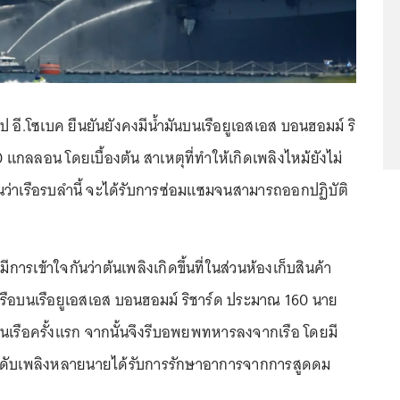
ิป อี.โซเบค ยืนยันยังคงมีน้ำมันบนเรือยูเอสเอส บอนฮอมม์ ริ
 แกลลอน โดยเบื้องต้น สาเหตุที่ทำให้เกิดเพลิงไหม้ยังไม่
มั่นว่าเรือรบลำนี้ จะได้รับการซ่อมแซมจนสามารถออกปฏิบัติ
มีการเข้าใจกันว่าต้นเพลิงเกิดขึ้นที่ในส่วนห้องเก็บสินค้า
รือบนเรือยูเอสเอส บอนฮอมม์ ริชาร์ด ประมาณ 160 นาย
นเรือครั้งแรก จากนั้นจึงรีบอพยพทหารลงจากเรือ โดยมี
นดับเพลิงหลายนายได้รับการรักษาอาการจากการสูดดม