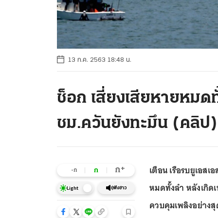
13 ก.ค. 2563 18:48 น.
ช็อก เสี่ยงเสียหายหมดท
ชม.ควันยังทะมึน (คลิป)
เตือน เรือรบยูเอสเอ
+
ก
ก
-ก
หมดทั้งลำ หลังเกิ
ฟังข่าว
Light
ควบคุมเพลิงอย่างส