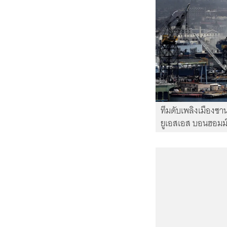
ทีมดับเพลิงเมืองซา
ยูเอสเอส บอนฮอมม์ 