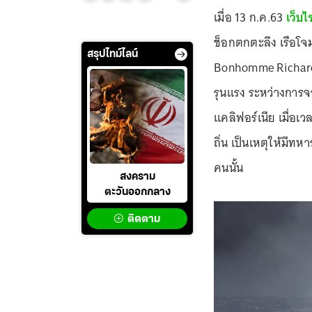
เมื่อ 13 ก.ค.63
เว็บไ
ช็อกตกตะลึง เรือโจ
สรุปไทม์ไลน์
Bonhomme Richard)
รุนแรง ระหว่างการจอ
แคลิฟอร์เนีย เมื่อเ
ถิ่น เป็นเหตุให้มีท
คนนั้น
สงคราม
ตะวันออกกลาง
ติดตาม