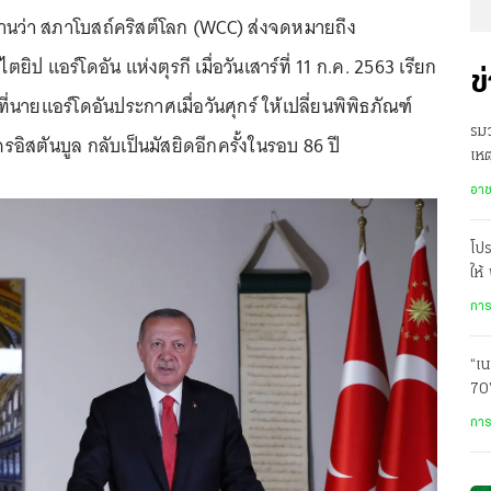
นว่า สภาโบสถ์คริสต์โลก (WCC) ส่งจดหมายถึง
ตยิป แอร์โดอัน แห่งตุรกี เมื่อวันเสาร์ที่ 11 ก.ค. 2563 เรียก
ข
ี่นายแอร์โดอันประกาศเมื่อวันศุกร์ ให้เปลี่ยนพิพิธภัณฑ์
รมว
รอิสตันบูล กลับเป็นมัสยิดอีกครั้งในรอบ 86 ปี
เหต
ประ
อา
โป
ให้
การ
“เ
70
ครุ
การ