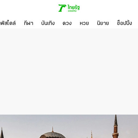
ลฟ์สไตล์
กีฬา
บันเทิง
ดวง
หวย
นิยาย
ช็อปปิ้ง