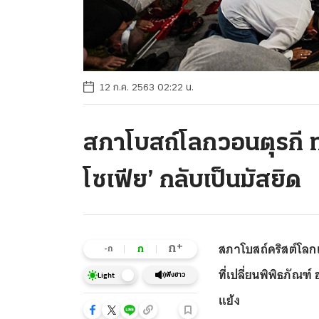
12 ก.ค. 2563 02:22 น.
สภาโบสถ์โลกวอนตุรกี ทว
โซเฟีย’ กลับเป็นมัสยิด
สภาโบสถ์คริสต์โลกเ
+
ก
ก
-ก
ที่เปลี่ยนพิพิธภัณฑ์
ฟังข่าว
Light
แย้ง