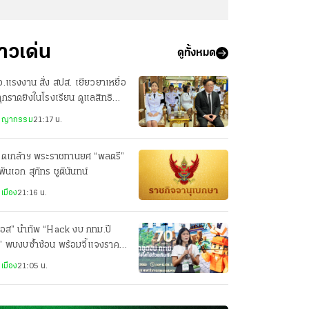
่าวเด่น
ดูทั้งหมด
.แรงงาน สั่ง สปส. เยียวยาเหยื่อ
ุกราดยิงในโรงเรียน ดูแลสิทธิ
โยชน์เต็มที่
ชญากรรม
21:17 น.
รดเกล้าฯ พระราชทานยศ “พลตรี”
 พันเอก สุภัทร ชูตินันทน์
เมือง
21:16 น.
นอส” นำทัพ “Hack งบ กทม.ปี
” พบงบซ้ำซ้อน พร้อมจี้แจงราคา
ภัณฑ์
เมือง
21:05 น.