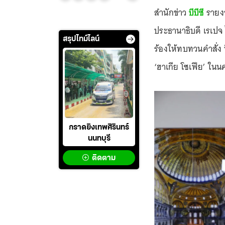
สำนักข่าว
บีบีซี
รายงา
ประธานาธิบดี เรเปจ ไ
สรุปไทม์ไลน์
ร้องให้ทบทวนคำสั่ง ท
‘ฮาเกีย โซเฟีย’ ในนค
กราดยิงเทพศิรินทร์
นนทบุรี
ติดตาม