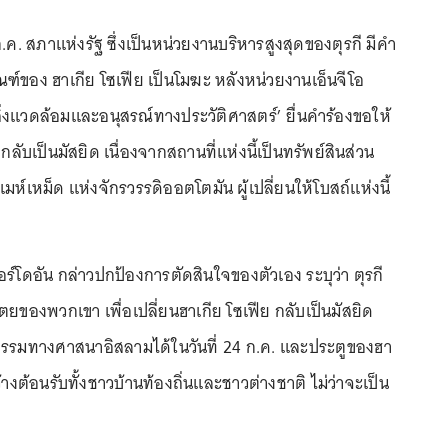
0 ก.ค. สภาแห่งรัฐ ซึ่งเป็นหน่วยงานบริหารสูงสุดของตุรกี มีคำ
ัณฑ์ของ ฮาเกีย โซเฟีย เป็นโมฆะ หลังหน่วยงานเอ็นจีโอ
ิ่งแวดล้อมและอนุสรณ์ทางประวัติศาสตร์’ ยื่นคำร้องขอให้
 กลับเป็นมัสยิด เนื่องจากสถานที่แห่งนี้เป็นทรัพย์สินส่วน
มห์เหม็ด แห่งจักรวรรดิออตโตมัน ผู้เปลี่ยนให้โบสถ์แห่งนี้
ร์โดอัน กล่าวปกป้องการตัดสินใจของตัวเอง ระบุว่า ตุรกี
ไตยของพวกเขา เพื่อเปลี่ยนฮาเกีย โซเฟีย กลับเป็นมัสยิด
ธีกรรมทางศาสนาอิสลามได้ในวันที่ 24 ก.ค. และประตูของฮา
้างต้อนรับทั้งชาวบ้านท้องถิ่นและชาวต่างชาติ ไม่ว่าจะเป็น