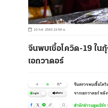
10 ก.ค. 2563 22:56 น.
จีนพบเชื้อโควิด-19 ในกุ
เอกวาดอร์
จีนตรวจพบเชื้อโควิ
+
ก
ก
-ก
จากเอกวาดอร์ หลัง
ฟังข่าว
Light
สำนักข่าวบลูมเบิร์ก
ร