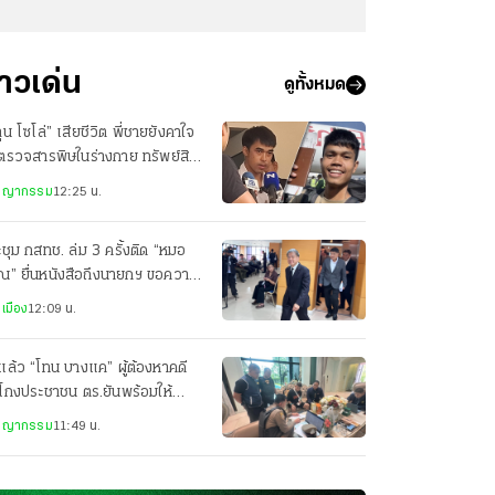
่าวเด่น
ดูทั้งหมด
ุน โซโล่” เสียชีวิต พี่ชายยังคาใจ
ตรวจสารพิษในร่างกาย ทรัพย์สิน
กลับ มีแค่พาสปอร์ต
ชญากรรม
12:25 น.
ชุม กสทช. ล่ม 3 ครั้งติด “หมอ
ณ” ยื่นหนังสือถึงนายกฯ ขอความ
็นธรรม
เมือง
12:09 น.
แล้ว “โทน บางแค” ผู้ต้องหาคดี
โกงประชาชน ตร.ยันพร้อมให้
ามเป็นธรรม
ชญากรรม
11:49 น.