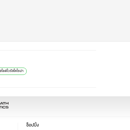
ไฮไลต์ไวรัสโคโรน่า
ช็อปปิ้ง