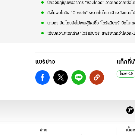
นักวิจัยญี่ปุ่นพบอาการ "ลองโควิด" อาจเกิดจากเชื้อโคว
ยังไม่พบโควิด "Cicada" ระบาดในไทย เฝ้าระวังแนวโน้ม
นายกฯ ยัน ไทยยังไม่พบผู้ติดเชื้อ “ไวรัสนิปาห์” ยึดโม
เทียบความแตกต่าง “ไวรัสนิปาห์” แพร่ยากกว่าโควิด-1
แชร์ข่าว
แท็กที่เ
โควิด-19
ข่าว
เนื้อ