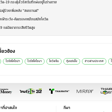
ิด-19 กระตุ้นไวรัสเริมที่แฝงอยู่ในร่างกาย
ผู้ป่วยเพิ่มหลัง "สงกรานต์"
เดลเฝ้าระวัง-คัดกรองเหมือนสมัยโควิด
9 แต่อัตราการเสียชีวิตสูง
กี่ยวข้อง
ไวรัสโคโรน่า
ไวรัสโคโรนา
โควิดจีน
กุ้งแช่แข็ง
ข่าวต่างประเทศ
หาที่น่าสนใจ
กีฬา