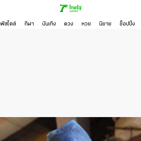
ลฟ์สไตล์
กีฬา
บันเทิง
ดวง
หวย
นิยาย
ช็อปปิ้ง