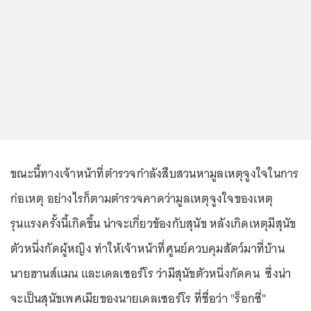
ขณะนี้ทางเจ้าหน้าที่ตำรวจกำลังสืบสวนหามูลเหตุจูงใจในการ
ก่อเหตุ อย่างไรก็ตามตำรวจคาดว่ามูลเหตุจูงใจของเหตุ
รุนแรงครั้งนี้เกิดขึ้น น่าจะเกี่ยวข้องกับสุนัข หลังเกิดเหตุมีสุนัข
ตัวหนึ่งกัดผู้หญิง ทำให้เจ้าหน้าที่ศูนย์ควบคุมสัตว์มาที่บ้าน
นายฮานส์แมน และเดลเซอร์โร ว่ามีสุนัขตัวหนึ่งกัดคน ซึ่งน่า
จะเป็นสุนัขเพศเมียของนายเดลเซอร์โร ที่ชื่อว่า "ร็อกซี่"