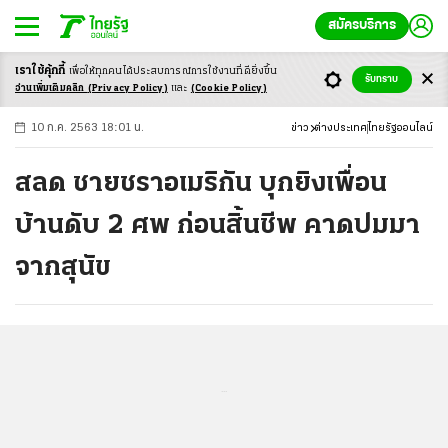
สมัครบริการ
เราใช้คุ้กกี้
เพื่อให้ทุกคนได้ประสบ
การณ์การใช้งานที่ดียิ่งขึ้น
+
ก
ก
-ก
รับทราบ
อ่านเพิ่มเติมคลิก
(Privacy Policy)
และ
(Cookie Policy)
10 ก.ค. 2563 18:01 น.
ข่าว
ต่างประเทศ
ไทยรัฐออนไลน์
สลด ชายชราอเมริกัน บุกยิงเพื่อน
บ้านดับ 2 ศพ ก่อนสิ้นชีพ คาดปมมา
จากสุนัข
...