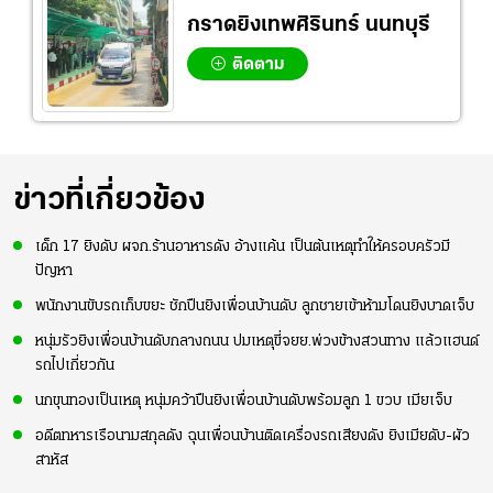
กราดยิงเทพศิรินทร์ นนทบุรี
ติดตาม
ข่าวที่เกี่ยวข้อง
เด็ก 17 ยิงดับ ผจก.ร้านอาหารดัง อ้างแค้น เป็นต้นเหตุทำให้ครอบครัวมี
ปัญหา
พนักงานขับรถเก็บขยะ ชักปืนยิงเพื่อนบ้านดับ ลูกชายเข้าห้ามโดนยิงบาดเจ็บ
หนุ่มรัวยิงเพื่อนบ้านดับกลางถนน ปมเหตุขี่จยย.พ่วงข้างสวนทาง แล้วแฮนด์
รถไปเกี่ยวกัน
นกขุนทองเป็นเหตุ หนุ่มคว้าปืนยิงเพื่อนบ้านดับพร้อมลูก 1 ขวบ เมียเจ็บ
อดีตทหารเรือนามสกุลดัง ฉุนเพื่อนบ้านติดเครื่องรถเสียงดัง ยิงเมียดับ-ผัว
สาหัส