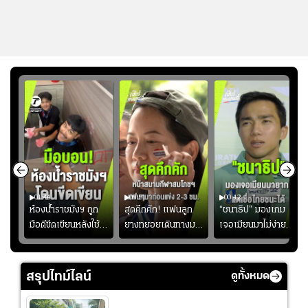
01:44
00:51
00:42
ซียน
ห้องน้ำราชมังฯ ถูก
สุดคึกคัก! แฟนลูก
“ชนาธิป” มองเกม
มือดีขีดเขียนหลังใช้
ยางทยอยเดินทางมา
เจอเมียนมาไม่ง่าย
งลุย
งานเพียงนัดเดียว
หน้าสนามกีฬา
ยอมรับเป็นงานยาก
้ม
สมาคมฟุตบอลฯ
สมโภชฯ กันอย่าง
สำหรับทีมชาติไทย
วอนแฟนบอลร่วมกัน
คึกคัก ก่อนเกมเริ่ม
แต่เชื่อมั่นศักยภาพ
สรุปไทม์ไลน์
ดูทั้งหมด
ดูแล
2-3 ชั่วโมง
ของทัพช้างศึก