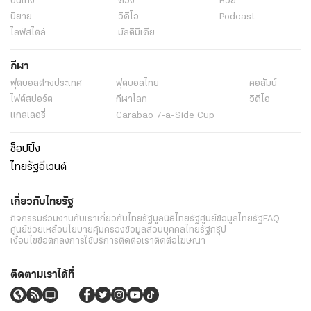
บันเทิง
ดวง
หวย
นิยาย
วิดีโอ
Podcast
ไลฟ์สไตล์
มัลติมีเดีย
กีฬา
ฟุตบอลต่่างประเทศ
ฟุตบอลไทย
คอลัมน์
ไฟต์สปอร์ต
กีฬาโลก
วิดีโอ
แกลเลอรี่
Carabao 7-a-Side Cup
ช็อปปิ้ง
ไทยรัฐอีเวนต์
เกี่ยวกับไทยรัฐ
กิจกรรม
ร่วมงานกับเรา
เกี่ยวกับไทยรัฐ
มูลนิธิไทยรัฐ
ศูนย์ข้อมูลไทยรัฐ
FAQ
ศูนย์ช่วยเหลือ
นโยบายคุ้มครองข้อมูลส่วนบุคคลไทยรัฐกรุ๊ป
เงื่อนไขข้อตกลงการใช้บริการ
ติดต่อเรา
ติดต่อโฆษณา
ติดตามเราได้ที่