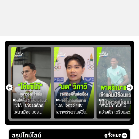
02:06
00:51
01:49
ียร์
"ซิโก้" เกียรติศักดิ์
“มด” วิภาวี เผย
"พาตริก" คัมแบ็
บ
เสนาเมือง มอง
สภาพร่างกายดีขึ้น
คช้างศึก เตรียมดวล
"
ว่าการเปิดโอกาสให้
อย่างต่อเนื่อง พร้อม
เมียนมา อาเซียน คัพ
่ใบ?
แข้งดาวรุ่งลงสนาม
พยายามลงสนามให้
2026 #ฟุตบอล
อย่างต่อเนื่อง
มากขึ้น เพื่อเรียก
#ทีมชาติไทย
สรุปไทม์ไลน์
ดูทั้งหมด