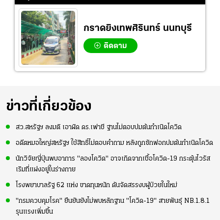
ความมั่นใจ
กราดยิงเทพศิรินทร์ นนทบุรี
ติดตาม
ข่าวที่เกี่ยวข้อง
สว.สหรัฐฯ ลงมติ เอาผิด ดร.เฟาชี ฐานไม่ตอบปมต้นกำเนิดโควิด
อดีตหมอใหญ่สหรัฐฯ ใช้สิทธิ์ไม่ตอบคำถาม หลังถูกซักฟอกปมต้นกำเนิดโควิด
นักวิจัยญี่ปุ่นพบอาการ "ลองโควิด" อาจเกิดจากเชื้อโควิด-19 กระตุ้นไวรัส
เริมที่แฝงอยู่ในร่างกาย
โรงพยาบาลรัฐ 62 แห่ง ขาดทุนหนัก ดันจัดสรรงบผู้ป่วยในใหม่
"กรมควบคุมโรค" ยืนยันยังไม่พบหลักฐาน "โควิด-19" สายพันธุ์ NB.1.8.1
รุนแรงเพิ่มขึ้น