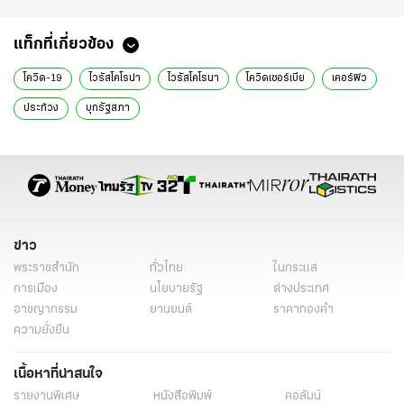
แท็กที่เกี่ยวข้อง
โควิด-19
ไวรัสโคโรน่า
ไวรัสโคโรนา
โควิดเซอร์เบีย
เคอร์ฟิว
ประท้วง
บุกรัฐสภา
ข่าว
พระราชสำนัก
ทั่วไทย
ในกระแส
การเมือง
นโยบายรัฐ
ต่างประเทศ
อาชญากรรม
ยานยนต์
ราคาทองคำ
ความยั่งยืน
เนื้อหาที่น่าสนใจ
รายงานพิเศษ
หนังสือพิมพ์
คอลัมน์