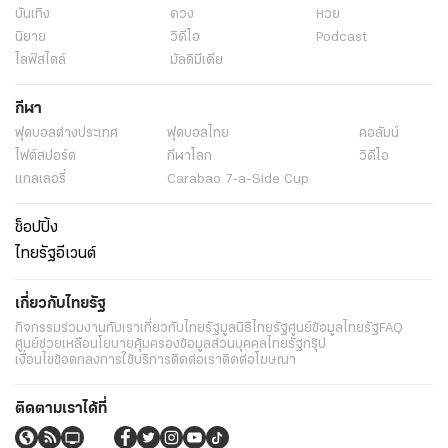
บันเทิง
ดวง
หวย
นิยาย
วิดีโอ
Podcast
ไลฟ์สไตล์
มัลติมีเดีย
กีฬา
ฟุตบอลต่่างประเทศ
ฟุตบอลไทย
คอลัมน์
ไฟต์สปอร์ต
กีฬาโลก
วิดีโอ
แกลเลอรี่
Carabao 7-a-Side Cup
ช็อปปิ้ง
ไทยรัฐอีเวนต์
เกี่ยวกับไทยรัฐ
กิจกรรม
ร่วมงานกับเรา
เกี่ยวกับไทยรัฐ
มูลนิธิไทยรัฐ
ศูนย์ข้อมูลไทยรัฐ
FAQ
ศูนย์ช่วยเหลือ
นโยบายคุ้มครองข้อมูลส่วนบุคคลไทยรัฐกรุ๊ป
เงื่อนไขข้อตกลงการใช้บริการ
ติดต่อเรา
ติดต่อโฆษณา
ติดตามเราได้ที่