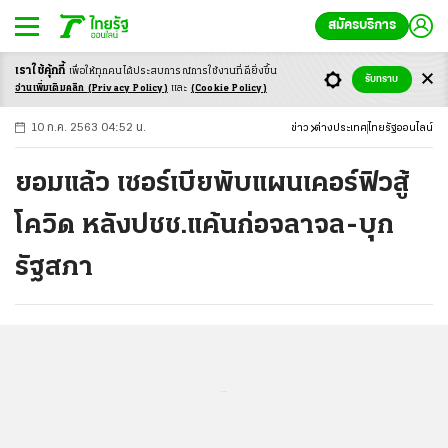
สมัครบริการ
เราใช้คุ้กกี้
เพื่อให้ทุกคนได้ประสบ
การณ์การใช้งานที่ดียิ่งขึ้น
+
ก
ก
-ก
รับทราบ
อ่านเพิ่มเติมคลิก
(Privacy Policy)
และ
(Cookie Policy)
10 ก.ค. 2563 04:52 น.
ข่าว
ต่างประเทศ
ไทยรัฐออนไลน์
ยอมแล้ว เซอร์เบียพับแผนเคอร์ฟิวสู้
โควิด หลังปชช.แค้นก่อจลาจล-บุก
รัฐสภา
...