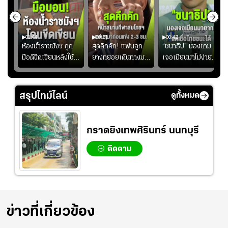
01:44
00:51
00:42
ซียน
ห้องน้ำราชมังฯ ถูก
สุดคึกคัก! แฟนลูก
“ชนาธิป” มองเกม
มือดีขีดเขียนหลังใช้
ยางทยอยเดินทางมา
เจอเมียนมาไม่ง่าย
งลุย
งานเพียงนัดเดียว
หน้าสนามกีฬา
ยอมรับเป็นงานยาก
้ม
สมาคมฟุตบอลฯ
สมโภชฯ กันอย่าง
สำหรับทีมชาติไทย
วอนแฟนบอลร่วมกัน
คึกคัก ก่อนเกมเริ่ม
แต่เชื่อมั่นศักยภาพ
สรุปไทม์ไลน์
ดูทั้งหมด
ดูแล
2-3 ชั่วโมง
ของทัพช้างศึก
กราดยิงเทพศิรินทร์ นนทบุรี
ติดตาม
ข่าวที่เกี่ยวข้อง