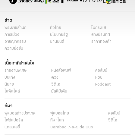
ข่าว
พระราชสำนัก
ทั่วไทย
ในกระแส
การเมือง
นโยบายรัฐ
ต่างประเทศ
อาชญากรรม
ยานยนต์
ราคาทองคำ
ความยั่งยืน
เนื้อหาที่น่าสนใจ
รายงานพิเศษ
หนังสือพิมพ์
คอลัมน์
บันเทิง
ดวง
หวย
นิยาย
วิดีโอ
Podcast
ไลฟ์สไตล์
มัลติมีเดีย
กีฬา
ฟุตบอลต่่างประเทศ
ฟุตบอลไทย
คอลัมน์
ไฟต์สปอร์ต
กีฬาโลก
วิดีโอ
แกลเลอรี่
Carabao 7-a-Side Cup