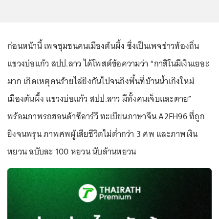
ก่อนหน้านี้ เพจชุมชนคนเมืองต้นผึ้ง ซึ่งเป็นเพจข่าวท้องถิ่น
แขวงบ่อแก้ว สปป.ลาว ได้โพสต์ข้อความว่า “กาสิโนมีเงินเยอะ
มาก เกิดเหตุคนร้ายไล่ยิงกันไปจนถึงพื้นที่บ้านน้ำเกิงใหม่
เมืองต้นผึ้ง แขวงบ่อแก้ว สปป.ลาว มีทั้งคนเจ็บและตาย”
พร้อมภาพรถฮอนด้าซีอาร์วี ทะเบียนภาษาจีน A2FH96 ที่ถูก
ยิงจนพรุน ภาพศพผู้เสียชีวิตไม่ต่ำกว่า 3 ศพ และภาพเงิน
หยวน ฉบับละ 100 หยวน นับล้านหยวน