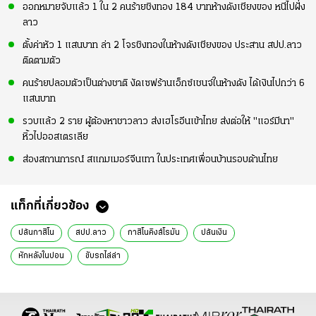
ออกหมายจับแล้ว 1 ใน 2 คนร้ายชิงทอง 184 บาทห้างดังเชียงของ หนีไปฝั่ง
ลาว
ตั้งค่าหัว 1 แสนบาท ล่า 2 โจรชิงทองในห้างดังเชียงของ ประสาน สปป.ลาว
ติดตามตัว
คนร้ายปลอมตัวเป็นต่างชาติ งัดเซฟร้านเอ็กซ์เชนจ์ในห้างดัง ได้เงินไปกว่า 6
แสนบาท
รวบแล้ว 2 ราย ผู้ต้องหาชาวลาว ส่งเฮโรอีนเข้าไทย ส่งต่อให้ "แอร์มีนา"
หิ้วไปออสเตรเลีย
ส่องสถานการณ์ สแกมเมอร์จีนเทา ในประเทศเพื่อนบ้านรอบด้านไทย
แท็กที่เกี่ยวข้อง
ปล้นกาสิโน
สปป.ลาว
กาสิโนคิงส์โรมัน
ปล้นเงิน
หักหลังในบ่อน
ขับรถไล่ล่า