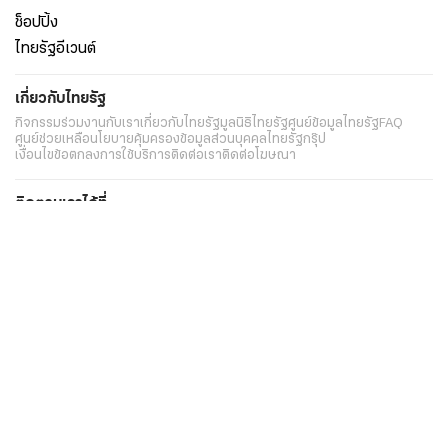
ช็อปปิ้ง
ไทยรัฐอีเวนต์
เกี่ยวกับไทยรัฐ
กิจกรรม
ร่วมงานกับเรา
เกี่ยวกับไทยรัฐ
มูลนิธิไทยรัฐ
ศูนย์ข้อมูลไทยรัฐ
FAQ
ศูนย์ช่วยเหลือ
นโยบายคุ้มครองข้อมูลส่วนบุคคลไทยรัฐกรุ๊ป
เงื่อนไขข้อตกลงการใช้บริการ
ติดต่อเรา
ติดต่อโฆษณา
ติดตามเราได้ที่
Application
My THAIRATH