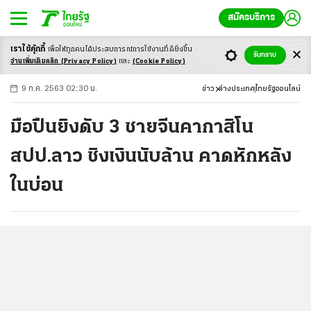
สมัครบริการ
เราใช้คุ้กกี้
เพื่อให้ทุกคนได้ประสบ
การณ์การใช้งานที่ดียิ่งขึ้น
+
ก
ก
-ก
รับทราบ
อ่านเพิ่มเติมคลิก
(Privacy Policy)
และ
(Cookie Policy)
9 ก.ค. 2563 02:30 น.
ข่าว
ต่างประเทศ
ไทยรัฐออนไลน์
มือปืนยิงดับ 3 ชายจีนคากาสิโน
สปป.ลาว ชิงเงินนับล้าน คาดหักหลัง
ในบ่อน
...