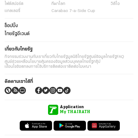
ไฟต์สปอร์ต
กีฬาโลก
วิดีโอ
แกลเลอรี่
Carabao 7-a-Side Cup
ช็อปปิ้ง
ไทยรัฐอีเวนต์
เกี่ยวกับไทยรัฐ
กิจกรรม
ร่วมงานกับเรา
เกี่ยวกับไทยรัฐ
มูลนิธิไทยรัฐ
ศูนย์ข้อมูลไทยรัฐ
FAQ
ศูนย์ช่วยเหลือ
นโยบายคุ้มครองข้อมูลส่วนบุคคลไทยรัฐกรุ๊ป
เงื่อนไขข้อตกลงการใช้บริการ
ติดต่อเรา
ติดต่อโฆษณา
ติดตามเราได้ที่
Application
My THAIRATH