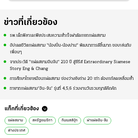
ข่าวที่เกี่ยวข้อง
รพ.เด็กฟิลาเดเฟียประสบความสำเร็จผ่าตัดแยกแฝดสยาม
อัปเดตชีวิตแฝดสยาม "น้องปิ่น-น้องปาน" พัฒนาการดีขึ้นมาก ชอบเล่นกับ
เพื่อนๆ
จากประวัติ "แฝดสยามอินจัน" 210 ปี สู่ซีรีส์ Extraordinary Siamese
Story Eng & Chang
การศึกษาไทยเหมือนแฝดสยาม ช่องว่างยังถ่าง 20 เท่า ต้องแก้ลดเหลื่อมล้ำ
ทายาทแฝดสยาม“อิน-จัน” รุ่นที่ 4,5,6 ร่วมงานวันรวมญาติคึกคัก
แท็กที่เกี่ยวข้อง
แฝดสยาม
สหรัฐอเมริกา
กินเนสส์บุ๊ก
ฝาแฝดอิน-จัน
ต่างประเทศ