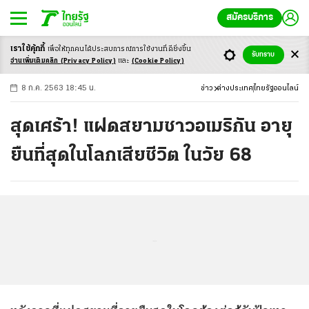
สมัครบริการ
เราใช้คุ้กกี้
เพื่อให้ทุกคนได้ประสบ
การณ์การใช้งานที่ดียิ่งขึ้น
+
ก
ก
-ก
รับทราบ
อ่านเพิ่มเติมคลิก
(Privacy Policy)
และ
(Cookie Policy)
8 ก.ค. 2563 18:45 น.
ข่าว
ต่างประเทศ
ไทยรัฐออนไลน์
สุดเศร้า! แฝดสยามชาวอเมริกัน อายุ
ยืนที่สุดในโลกเสียชีวิต ในวัย 68
...