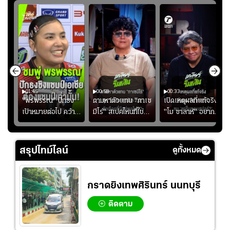
01:45
00:58
00:33
มรับ
"พรพรรณ" ปักธง
ตามหาตัวแทน "กาเซ
เปิดเหตุผลที่แท้จริงที่
ุก
เป้าหมายต่อไป คว้า
มีโร่" สเปคไหนที่ใช่
"โม ซาลาห์" อยาก
แชมป์ชิงแชมป์
สำหรับแมนยูยุค
ย้ายซบ "แทร็บซอนส
ญ
เอเชีย เพื่อตั๋ว
"คาร์ริค 2.0"?
ปอร์"
โอลิมปิก
สรุปไทม์ไลน์
ดูทั้งหมด
กราดยิงเทพศิรินทร์ นนทบุรี
ติดตาม