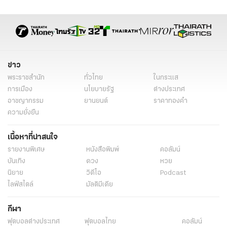
ข่าว
พระราชสำนัก
ทั่วไทย
ในกระแส
การเมือง
นโยบายรัฐ
ต่างประเทศ
อาชญากรรม
ยานยนต์
ราคาทองคำ
ความยั่งยืน
เนื้อหาที่น่าสนใจ
รายงานพิเศษ
หนังสือพิมพ์
คอลัมน์
บันเทิง
ดวง
หวย
นิยาย
วิดีโอ
Podcast
ไลฟ์สไตล์
มัลติมีเดีย
กีฬา
ฟุตบอลต่่างประเทศ
ฟุตบอลไทย
คอลัมน์