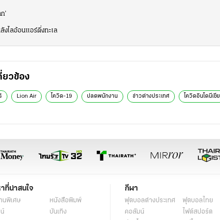
ตก’
ลังไลอ้อนแอร์ดิ่งทะเล
กี่ยวข้อง
์
Lion Air
โควิด-19
ปลดพนักงาน
ข่าวต่างประเทศ
โควิดอินโดนีเซีย
หาที่น่าสนใจ
กีฬา
านพิเศษ
หนังสือพิมพ์
ฟุตบอลต่่างประเทศ
ฟุตบอลไทย
น์
บันเทิง
คอลัมน์
ไฟต์สปอร์ต