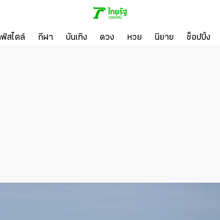
ลฟ์สไตล์
กีฬา
บันเทิง
ดวง
หวย
นิยาย
ช็อปปิ้ง