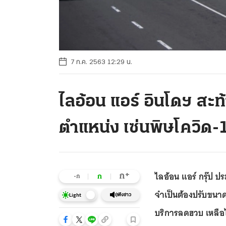
7 ก.ค. 2563 12:29 น.
ไลอ้อน แอร์ อินโดฯ ส
ตำแหน่ง เซ่นพิษโควิด-
ไลอ้อน แอร์ กรุ๊ป 
+
ก
ก
-ก
จำเป็นต้องปรับขนาด
ฟังข่าว
Light
บริการลดฮวบ เหลือไ