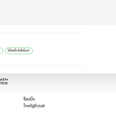
ไฮไลต์ไวรัสโคโรน่า
ช็อปปิ้ง
ไทยรัฐอีเวนต์