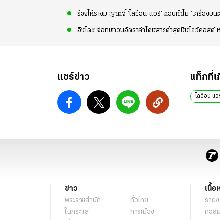
ร้องไห้ระงม ญาติจี้ ‘ไลอ้อน แอร์’ ตอบทำไม ‘เครื่องบิน
อินโดฯ จ่อทบทวนอัตราค่าโดยสารต่ำสุดบินโลว์คอสต์ ห
แชร์ข่าว
แท็กที่เ
ไลอ้อน แอร
ข่าว
เนื้อ
พระราชสำนัก
ทั่วไทย
รายง
ในกระแส
การเมือง
คอลัม