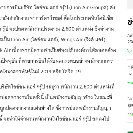
สายการบินบริษัท ไลอ้อน แอร์ กรุ๊ป (Lion Air GroupX) ส่ง
ายังสำนักงาน จาการ์ตา โพสต์ สื่อในประเทศอินโดนีเซีย
ข
 กรุ๊ป จะปลดพนักงานประมาณ 2,600 ตำแหน่ง ซึ่งทำงาน
กฟน
จะเป็น Lion Air (ไลอ้อน แอร์), Wings Air (วิงส์ แอร์),
256
k Air เนื่องจากมีความจำเป็นต้องปรับองค์กรให้สอดคล้อง
สม
ในก
ัจจุบัน ที่สายการบินได้รับผลกระทบอย่างหนักจากการ
"เจ
คโรนาสายพันธุ์ใหม่ 2019 หรือ โควิด-19
และ
ทั
พระ
ษัทไลอ้อน แอร์ กรุ๊ป ระบุว่า พนักงาน 2,600 ตำแหน่งที่
ปลดจากงานในครั้งนี้ เป็นพนักงานสัญญาจ้าง ในขณะที่
“ส
สอบ
้ถูกปลดจากงานแต่อย่างใด ซึ่งการปลดพนักงานสัญญา
ม.บ
การ
นี้ จะทำให้จำนวนพนักงานในไลอ้อน แอร์ กรุ๊ป ลดลงไป