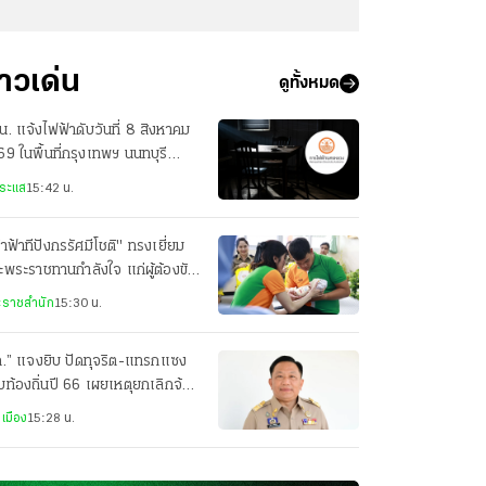
่าวเด่น
ดูทั้งหมด
. แจ้งไฟฟ้าดับวันที่ 8 สิงหาคม
9 ในพื้นที่กรุงเทพฯ นนทบุรี
ุทรปราการ
ระแส
15:42 น.
้าฟ้าทีปังกรรัศมีโชติ" ทรงเยี่ยม
พระราชทานกำลังใจ แก่ผู้ต้องขัง
ณฑสถานเชียงใหม่
ราชสำนัก
15:30 น.
ถ.” แจงยิบ ปัดทุจริต-แทรกแซง
ท้องถิ่นปี 66 เผยเหตุยกเลิกจ้าง
ูรพา หวั่นรัฐเสียหาย
เมือง
15:28 น.