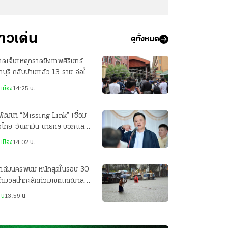
่าวเด่น
ดูทั้งหมด
บาดเจ็บเหตุกราดยิงเทพศิรินทร์
บุรี กลับบ้านแล้ว 13 ราย จ่อให้
บอีก 2 ราย
เมือง
14:25 น.
พัฒนา “Missing Link” เชื่อม
าวไทย-อันดามัน นายกฯ บอกแลนด์
ดจ์ค่อยว่ากัน
เมือง
14:02 น.
ถล่มนครพนม หนักสุดในรอบ 30
 ทำมวลน้ำทะลักท่วมเขตเทศบาล
ือง ถนนหลายจุดจมบาดาล
าน
13:59 น.