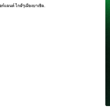
์แลนด์ ใกล้ๆเมืองบาเซิล.