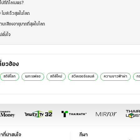
ปกี่กิโลเมตร?
 ไมล์เร็วสุดในโลก
ะสานเสียงอายุมากที่สุดในโลก
ตั้งใจ
กี่ยวข้อง
สถิติโลก
เมกะแฟลช
สถิติใหม่
สวิตเซอร์แลนด์
ความยาวฟ้าผ่า
ก
หาที่น่าสนใจ
กีฬา