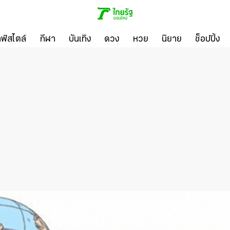
ลฟ์สไตล์
กีฬา
บันเทิง
ดวง
หวย
นิยาย
ช็อปปิ้ง