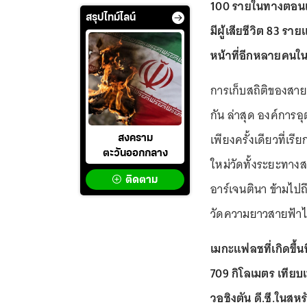
100 รายในทางตอนเหน
สรุปไทม์ไลน์
มีผู้เสียชีวิต 83 รา
หน้าที่อีกหลายคนในทั
การเก็บสถิติของสายฟ้
กัน ล่าสุด องค์การอ
เพียงครั้งเดียวที่เร
สงคราม
ตะวันออกกลาง
ใหม่วัดทั้งระยะทา
ติดตาม
อาร์เจนตินา ข้ามไ
วัดความยาวสายฟ้าได
เมกะแฟลชที่เกิดขึ้
709 กิโลเมตร เทีย
วอชิงตัน ดี.ซี.ในส