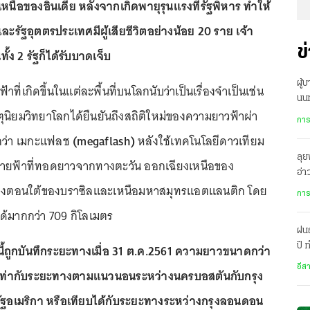
ือของอินเดีย หลังจากเกิดพายุรุนแรงที่รัฐพิหาร ทำให้
ยและรัฐอุตตรประเทศมีผู้เสียชีวิตอย่างน้อย 20 ราย เจ้า
ข
้ง 2 รัฐก็ได้รับบาดเจ็บ
ผู้
าที่เกิดขึ้นในแต่ละพื้นที่บนโลกนับว่าเป็นเรื่องจำเป็นเช่น
นนท
ุตุนิยมวิทยาโลกได้ยืนยันถึงสถิติใหม่ของความยาวฟ้าผ่า
กลั
การ
ียกว่า เมกะแฟลช
(megaflash)
หลังใช้เทคโนโลยีดาวเทียม
ลุย
งสายฟ้าที่ทอดยาวจากทางตะวัน ออกเฉียงเหนือของ
อ่
ปถึงตอนใต้ของบราซิลและเหนือมหาสมุทรแอตแลนติก โดย
บริ
การ
้มากกว่า 709 กิโลเมตร
ฝน
ปี
นนี้ถูกบันทึกระยะทางเมื่อ 31 ต.ค.2561 ความยาวขนาดกว่า
เม
อีส
บเท่ากับระยะทางตามแนวนอนระหว่างนครบอสตันกับกรุง
หรัฐอเมริกา หรือเทียบได้กับระยะทางระหว่างกรุงลอนดอน