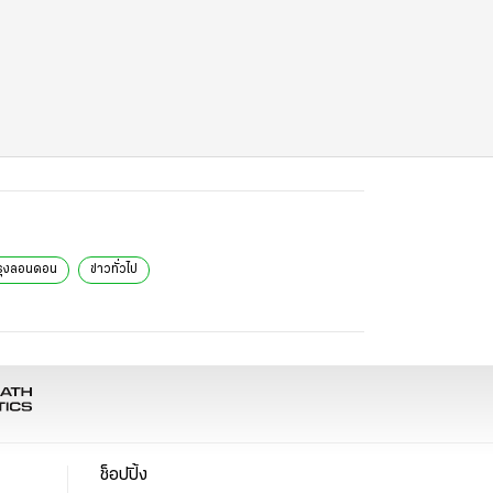
รุงลอนดอน
ข่าวทั่วไป
ช็อปปิ้ง