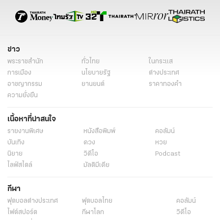
ข่าว
พระราชสำนัก
ทั่วไทย
ในกระแส
การเมือง
นโยบายรัฐ
ต่างประเทศ
อาชญากรรม
ยานยนต์
ราคาทองคำ
ความยั่งยืน
เนื้อหาที่น่าสนใจ
รายงานพิเศษ
หนังสือพิมพ์
คอลัมน์
บันเทิง
ดวง
หวย
นิยาย
วิดีโอ
Podcast
ไลฟ์สไตล์
มัลติมีเดีย
กีฬา
ฟุตบอลต่่างประเทศ
ฟุตบอลไทย
คอลัมน์
ไฟต์สปอร์ต
กีฬาโลก
วิดีโอ