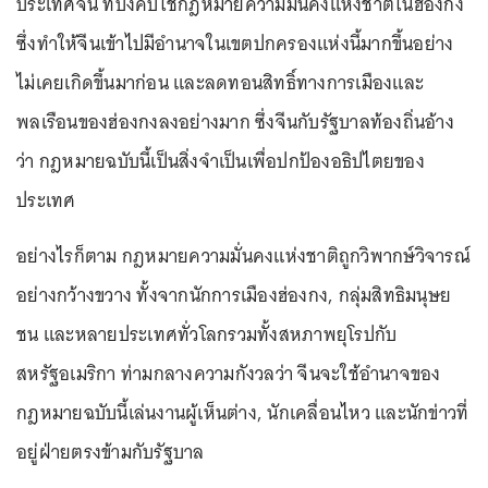
ประเทศจีน ที่บังคับใช้กฎหมายความมั่นคงแห่งชาติในฮ่องกง
ซึ่งทำให้จีนเข้าไปมีอำนาจในเขตปกครองแห่งนี้มากขึ้นอย่าง
ไม่เคยเกิดขึ้นมาก่อน และลดทอนสิทธิ์ทางการเมืองและ
พลเรือนของฮ่องกงลงอย่างมาก ซึ่งจีนกับรัฐบาลท้องถิ่นอ้าง
ว่า กฎหมายฉบับนี้เป็นสิ่งจำเป็นเพื่อปกป้องอธิปไตยของ
ประเทศ
อย่างไรก็ตาม กฎหมายความมั่นคงแห่งชาติถูกวิพากษ์วิจารณ์
อย่างกว้างขวาง ทั้งจากนักการเมืองฮ่องกง, กลุ่มสิทธิมนุษย
ชน และหลายประเทศทั่วโลกรวมทั้งสหภาพยุโรปกับ
สหรัฐอเมริกา ท่ามกลางความกังวลว่า จีนจะใช้อำนาจของ
กฎหมายฉบับนี้เล่นงานผู้เห็นต่าง, นักเคลื่อนไหว และนักข่าวที่
อยู่ฝ่ายตรงข้ามกับรัฐบาล