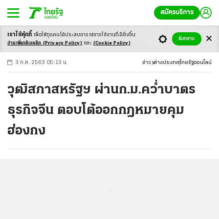
สมัครบริการ
เราใช้คุ้กกี้
เพื่อให้ทุกคนได้ประสบ
การณ์การใช้งานที่ดียิ่งขึ้น
+
ก
ก
-ก
รับทราบ
อ่านเพิ่มเติมคลิก
(Privacy Policy)
และ
(Cookie Policy)
3 ก.ค. 2563 05:13 น.
ข่าว
ต่างประเทศ
ไทยรัฐออนไลน์
วุฒิสภาสหรัฐฯ ผ่านก.ม.คว่ำบาตร
ธุรกิจจีน ตอบโต้ออกกฎหมายคุม
ฮ่องกง
...