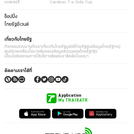
แกลเลอรี่
Carabao 7-a-Side Cup
ช็อปปิ้ง
ไทยรัฐอีเวนต์
เกี่ยวกับไทยรัฐ
กิจกรรม
ร่วมงานกับเรา
เกี่ยวกับไทยรัฐ
มูลนิธิไทยรัฐ
ศูนย์ข้อมูลไทยรัฐ
FAQ
ศูนย์ช่วยเหลือ
นโยบายคุ้มครองข้อมูลส่วนบุคคลไทยรัฐกรุ๊ป
เงื่อนไขข้อตกลงการใช้บริการ
ติดต่อเรา
ติดต่อโฆษณา
ติดตามเราได้ที่
Application
My THAIRATH