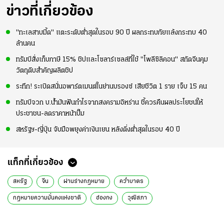
ข่าวที่เกี่ยวข้อง
"ทะเลสาบมี้ด" แตะระดับต่ำสุดในรอบ 90 ปี ผลกระทบภัยแล้งกระทบ 40
ล้านคน
ทรัมป์สั่งเก็บภาษี 15% ชิปและโซลาร์เซลล์ที่ใช้ "โพลีซิลิคอน" สกัดจีนคุม
วัตถุดิบสำคัญผลิตชิป
ระทึก! ระเบิดสนั่นอพาร์ตเมนต์ในย่านบรองซ์ เสียชีวิต 1 ราย เจ็บ 15 คน
ทรัมป์จวก บ.น้ำมันฟันกำไรจากสงครามอิหร่าน ชี้ควรคืนผลประโยชน์ให้
ประชาชน-ลดราคาหน้าปั๊ม
สหรัฐฯ-ญี่ปุ่น จับมือพยุงค่าเงินเยน หลังดิ่งต่ำสุดในรอบ 40 ปี
แท็กที่เกี่ยวข้อง
สหรัฐ
จีน
ผ่านร่างกฎหมาย
คว่ำบาตร
กฎหมายความมั่นคงแห่งชาติ
ฮ่องกง
วุฒิสภา