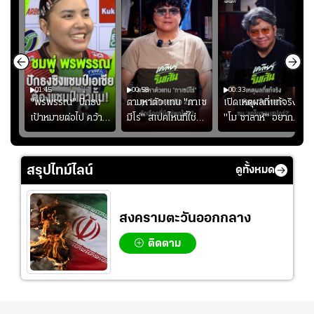
01:45
00:58
00:33
มรับ
"พรพรรณ" ปักธง
ตามหาตัวแทน "กาเซ
เปิดเหตุผลที่แท้จริงที่
ุก
เป้าหมายต่อไป คว้า
มีโร่" สเปคไหนที่ใช่
"โม ซาลาห์" อยาก
แชมป์ชิงแชมป์
สำหรับแมนยูยุค
ย้ายซบ "แทร็บซอนส
ญ
เอเชีย เพื่อตั๋ว
"คาร์ริค 2.0"?
ปอร์"
โอลิมปิก
สรุปไทม์ไลน์
ดูทั้งหมด
สงครามตะวันออกกลาง
ติดตาม