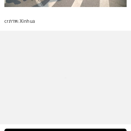
crภาพ:Xinhua
...