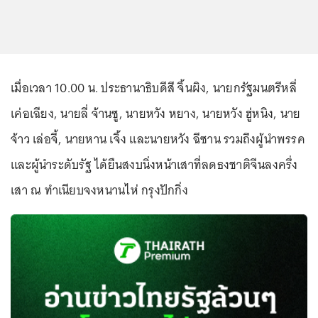
เมื่อเวลา 10.00 น. ประธานาธิบดีสี จิ้นผิง, นายกรัฐมนตรีหลี่
เค่อเฉียง, นายลี่ จ้านซู, นายหวัง หยาง, นายหวัง ฮู่หนิง, นาย
จ้าว เล่อจี้, นายหาน เจิ้ง และนายหวัง ฉีซาน รวมถึงผู้นำพรรค
และผู้นำระดับรัฐ ได้ยืนสงบนิ่งหน้าเสาที่ลดธงชาติจีนลงครึ่ง
เสา ณ ทำเนียบจงหนานไห่ กรุงปักกิ่ง