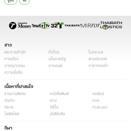
อู่ฮั่น
จีน
ข่าว
พระราชสำนัก
ทั่วไทย
ในกระแส
การเมือง
นโยบายรัฐ
ต่างประเทศ
อาชญากรรม
ยานยนต์
ราคาทองคำ
ความยั่งยืน
เนื้อหาที่น่าสนใจ
รายงานพิเศษ
หนังสือพิมพ์
คอลัมน์
บันเทิง
ดวง
หวย
นิยาย
วิดีโอ
Podcast
ไลฟ์สไตล์
มัลติมีเดีย
กีฬา