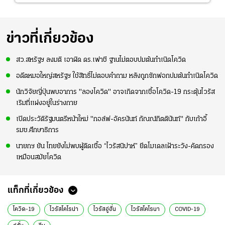
ข่าวที่เกี่ยวข้อง
สว.สหรัฐฯ ลงมติ เอาผิด ดร.เฟาชี ฐานไม่ตอบปมต้นกำเนิดโควิด
อดีตหมอใหญ่สหรัฐฯ ใช้สิทธิ์ไม่ตอบคำถาม หลังถูกซักฟอกปมต้นกำเนิดโควิด
นักวิจัยญี่ปุ่นพบอาการ "ลองโควิด" อาจเกิดจากเชื้อโควิด-19 กระตุ้นไวรัส
เริมที่แฝงอยู่ในร่างกาย
เปิดประวัติรัฐมนตรีหน้าใหม่ "กอล์ฟ-อัครนันท์ กัณณ์กิตตินันท์" กับเก้าอี้
รมช.ศึกษาธิการ
นายกฯ ยัน ไทยยังไม่พบผู้ติดเชื้อ “ไวรัสนิปาห์” ยึดโมเดลเฝ้าระวัง-คัดกรอง
เหมือนสมัยโควิด
แท็กที่เกี่ยวข้อง
โควิด-19
ไวรัสโคโรน่า
ไวรัสอู่ฮั่น
ไวรัสโคโรนา
COVID-19