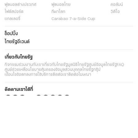
ฟุตบอลต่่างประเทศ
ฟุตบอลไทย
คอลัมน์
ไฟต์สปอร์ต
กีฬาโลก
วิดีโอ
แกลเลอรี่
Carabao 7-a-Side Cup
ช็อปปิ้ง
ไทยรัฐอีเวนต์
เกี่ยวกับไทยรัฐ
กิจกรรม
ร่วมงานกับเรา
เกี่ยวกับไทยรัฐ
มูลนิธิไทยรัฐ
ศูนย์ข้อมูลไทยรัฐ
FAQ
ศูนย์ช่วยเหลือ
นโยบายคุ้มครองข้อมูลส่วนบุคคลไทยรัฐกรุ๊ป
เงื่อนไขข้อตกลงการใช้บริการ
ติดต่อเรา
ติดต่อโฆษณา
ติดตามเราได้ที่
Application
My THAIRATH