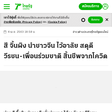
สมัครบริการ
เราใช้คุ้กกี้
เพื่อให้ทุกคนได้ประสบ
การณ์การใช้งานที่ดียิ่งขึ้น
+
ก
ก
-ก
รับทราบ
อ่านเพิ่มเติมคลิก
(Privacy Policy)
และ
(Cookie Policy)
4 เม.ย. 2563 18:58 น.
ข่าว
ต่างประเทศ
ไทยรัฐออนไลน์
สี จิ้นผิง นำชาวจีน ไว้อาลัย สดุดี
วีรชน-เพื่อนร่วมชาติ สิ้นชีพจากโควิด
...