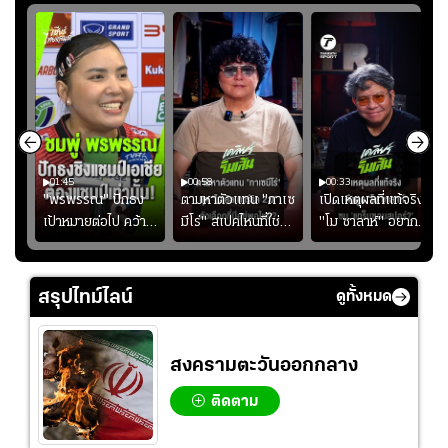
01:45
00:58
00:33
มรับ
"พรพรรณ" ปักธง
ตามหาตัวแทน "กาเซ
เปิดเหตุผลที่แท้จริงที่
ุก
เป้าหมายต่อไป คว้า
มีโร่" สเปคไหนที่ใช่
"โม ซาลาห์" อยาก
แชมป์ชิงแชมป์
สำหรับแมนยูยุค
ย้ายซบ "แทร็บซอนส
ญ
เอเชีย เพื่อตั๋ว
"คาร์ริค 2.0"?
ปอร์"
โอลิมปิก
สรุปไทม์ไลน์
ดูทั้งหมด
สงครามตะวันออกกลาง
ติดตาม