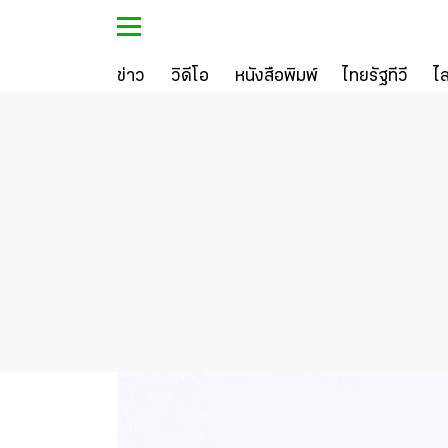
ข่าว
วิดีโอ
หนังสือพิมพ์
ไทยรัฐทีวี
ไ