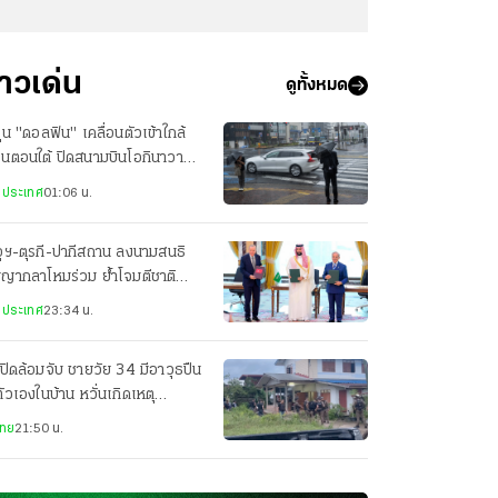
่าวเด่น
ดูทั้งหมด
ฝุ่น "ดอลฟิน" เคลื่อนตัวเข้าใกล้
ปุ่นตอนใต้ ปิดสนามบินโอกินาวา
ยพประชาชน-เจ็บ 3 ราย
งประเทศ
01:06 น.
ุฯ-ตุรกี-ปากีสถาน ลงนามสนธิ
ญญากลาโหมร่วม ย้ำโจมตีชาติ
ยวเท่ากับโจมตีทั้ง 3 ประเทศ
งประเทศ
23:34 น.
ปิดล้อมจับ ชายวัย 34 มีอาวุธปืน
ตัวเองในบ้าน หวั่นเกิดเหตุ
นตราย
ไทย
21:50 น.