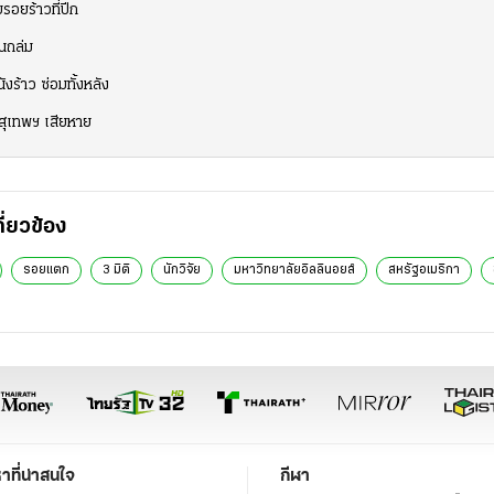
อยร้าวที่ปีก
นถล่ม
ังร้าว ซ่อมทั้งหลัง
สุเทพฯ เสียหาย
กี่ยวข้อง
รอยแตก
3 มิติ
นักวิจัย
มหาวิทยาลัยอิลลินอยส์
สหรัฐอเมริกา
หาที่น่าสนใจ
กีฬา