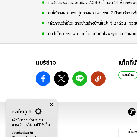
แอร์บัสตรวจสอบเครื่อง A380 จำนวน 16 ลำ หลังพบร
คนใช้ทางผวา คานปูนทางด่วนพระราม 2 มีรอยร้าว หวั่
เลือกคนทำให้ดี! สาวช้ำสร้างบ้านใหม่แค่ 2 เดือน เจอผน
ยัน ไม่ใช่อาถรรพณ์ ต้นไม้ล้มทับบันไดพญานาค วัดดอย
แชร์ข่าว
แท็กที่เ
รอยร้าว
เราใช้คุ้กกี้
เพื่อให้ทุกคนได้ประสบ
การณ์การใช้งานที่ดียิ่งขึ้น
ข่าว
เนื้อ
อ่านเพิ่มเติมคลิก