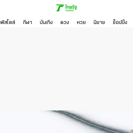
ลฟ์สไตล์
กีฬา
บันเทิง
ดวง
หวย
นิยาย
ช็อปปิ้ง