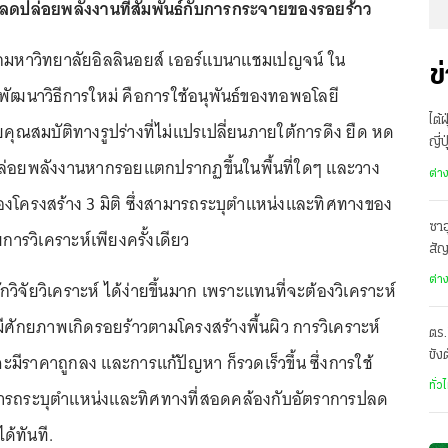
ปลดปล่อยพลังงานที่สัมพันธ์กับการกระจายของรอยร้าว
ัยจากมหาวิทยาลัยอิลลินอยส์ เออร์แบนาแชมเปญจน์ ใน
ข
าพัฒนาวิธีการใหม่ คือการใช้อนุพันธ์ของทอพอโลยี
ไต้
ยคุณสมบัติทางรูปร่างที่ไม่แปรเปลี่ยนภายใต้การดึง ยืด หด
ญี่
ปล่อยพลังงานหากรอยแตกปรากฏขึ้นในพื้นที่ใดๆ และวาง
อพ
ต่า
องโครงสร้าง 3 มิติ ซึ่งสามารถระบุตำแหน่งและทิศทางของ
ซาอ
ารวิเคราะห์เพียงครั้งเดียว
สั
เดี
ต่า
นักวิจัยวิเคราะห์ ได้ง่ายขึ้นมาก เพราะแทนที่จะต้องวิเคราะห์
มีศักยภาพเกิดรอยร้าวตามโครงสร้างพื้นผิว การวิเคราะห์
ตร.
ขัง
จะมีราคาถูกลง และการแก้ปัญหา ก็รวดเร็วขึ้น ซึ่งการใช้
อั
ทั่ว
ามารถระบุตำแหน่งและทิศทางที่สอดคล้องกับอัตราการปลด
ด้ทันที.