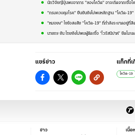
นักวิจัยญี่ปุ่นพบอาการ "ลองโควิด" อาจเกิดจากเชื้อโคว
"กรมควบคุมโรค" ยืนยันยังไม่พบหลักฐาน "โควิด-19" สา
"หมอยง" ไขข้อสงสัย "โควิด-19" ที่กำลังระบาดอยู่ที่ส
นายกฯ ยัน ไทยยังไม่พบผู้ติดเชื้อ “ไวรัสนิปาห์” ยึดโม
แชร์ข่าว
แท็กที่เ
โควิด-19
ข่าว
เนื้อ