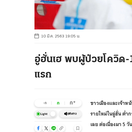
10 มี.ค. 2563 19:05 น.
อู่ฮั่นเฮ พบผู้ป่วยโควิด-
แรก
ชาวเมืองและเจ้าหน้าท
+
ก
ก
-ก
รายใหม่ในอู่ฮั่น ต่ำก
ฟังข่าว
Light
เลย ต่อเนื่องมา 5 วั