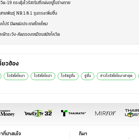
ิด-19 กระตุ้นไวรัสเริมที่แฝงอยู่ในร่างกาย
ยพันธุ์ NB.1.8.1 รุนแรงเพิ่มขึ้น
ิงคโปร์ มีผลต่อประเทศไทยไหม
เดลเฝ้าระวัง-คัดกรองเหมือนสมัยโควิด
กี่ยวข้อง
ไวรัสโคโรนา
ไวรัสโคโรน่า
ไวรัสอู่ฮั่น
อู่ฮั่น
ข่าวไวรัสโคโรนาล่าสุด
หาที่น่าสนใจ
กีฬา