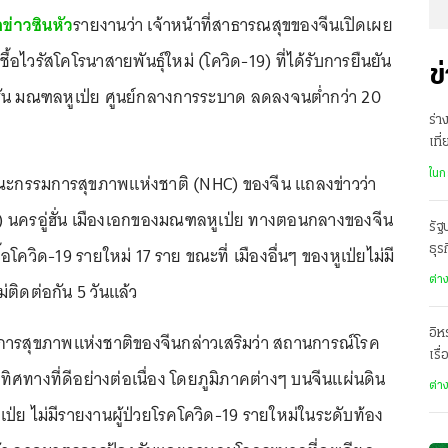
ข่าวซินหัว
รายงานว่า เจ้าหน้าที่สาธารณสุขของจีนเปิดเผย
ื้อไวรัสโคโรนาสายพันธุ์ใหม่ (โควิด-19) ที่ได้รับการยืนยัน
ข
่ฮั่น มณฑลหูเป่ย ศูนย์กลางการระบาด ลดลงจนต่ำกว่า 20
ร่า
เที
แล
ในก
ี่คณะกรรมการสุขภาพแห่งชาติ (NHC) ของจีน แถลงข่าวว่า
ี.ค.) นครอู่ฮั่น เมืองเอกของมณฑลหูเป่ย ทางตอนกลางของจีน
รัฐ
ื้อโควิด-19 รายใหม่ 17 ราย ขณะที่ เมืองอื่นๆ ของหูเป่ยไม่มี
ธุร
ต่า
่ติดต่อกัน 5 วันแล้ว
อิห
การสุขภาพแห่งชาติของจีนกล่าวเสริมว่า สถานการณ์โรค
เรื
ิศทางที่ดีอย่างต่อเนื่อง โดยภูมิภาคต่างๆ บนจีนแผ่นดิน
ต่า
ป่ย ไม่มีรายงานผู้ป่วยโรคโควิด-19 รายใหม่ในระดับท้อง