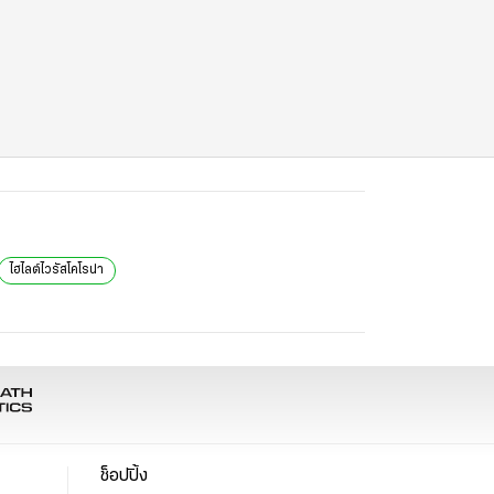
ไฮไลต์ไวรัสโคโรน่า
ช็อปปิ้ง