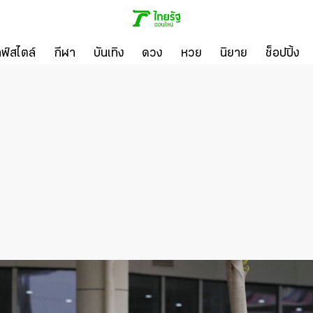
ลฟ์สไตล์
กีฬา
บันเทิง
ดวง
หวย
นิยาย
ช็อปปิ้ง