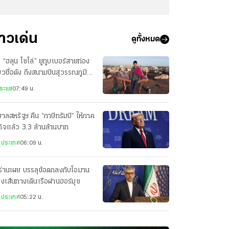
่าวเด่น
ดูทั้งหมด
ง “ฮลุน โซโล่” ยูทูบเบอร์สายท่อง
่ยวชื่อดัง ถึงสนามบินสุวรรณภูมิ
้ว
ระแส
07:49 น.
บาลสหรัฐฯ คืน “ภาษีทรัมป์” ให้ภาค
กิจแล้ว 3.3 ล้านล้านบาท
งประเทศ
06:09 น.
ร่านเผย บรรลุข้อตกลงกับโอมาน
่องเส้นทางเดินเรือผ่านฮอร์มุซ
งประเทศ
05:22 น.