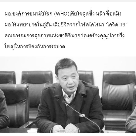
ผอ.องค์การอนามัยโลก (WHO)เสียใจสุดซึ้ง หลิว จื้อหมิง
ผอ.โรงพยาบาลในอู่ฮั่น เสียชีวิตจากไวรัสโคโรนา ‘โควิด-19’
คณะกรรมการสุขภาพแห่งชาติจีนยกย่องสร้างคุณูปการยิ่ง
ใหญ่ในการป้องกันการระบาด