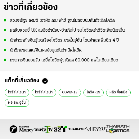
ข่าวที่เกี่ยวข้อง
สว.สหรัฐฯ ลงมติ เอาผิด ดร.เฟาชี ฐานไม่ตอบปมต้นกำเนิดโควิด
ผลสืบสวนชี้ UK ลงมือทำน้อย-ช้าเกินไป จนโควิดคร่าชีวิตเพิ่มนับหมื่น
นักข่าวหญิงจีนผู้แฉเรื่องโควิดระบาดในอู่ฮั่น โดนจำคุกเพิ่มอีก 4 ปี
นักวิทยาศาสตร์จีนเผยข้อมูลต้นกำเนิดโควิด
ทางการจีนยอมรับ เหยื่อโควิดพุ่งเฉียด 60,000 ศพในเดือนเดียว
แท็กที่เกี่ยวข้อง
ไวรัสโคโรนา
ไวรัสโคโรน่า
COVID-19
โควิด-19
หลิว จื้อหมิง
ผอ.รพ.อู่ฮั่น