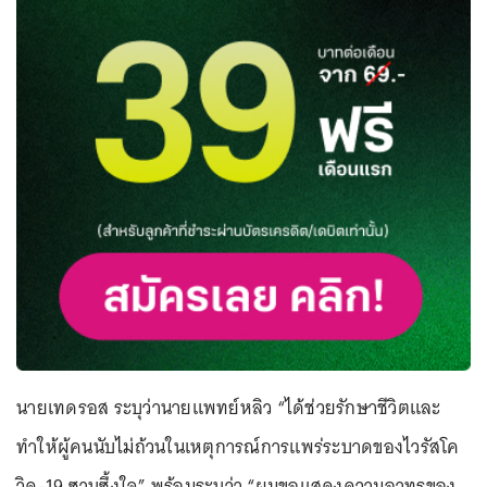
นายเทดรอส ระบุว่านายแพทย์หลิว “ได้ช่วยรักษาชีวิตและ
ทำให้ผู้คนนับไม่ถ้วนในเหตุการณ์การแพร่ระบาดของไวรัสโค
วิด-19 ซาบซึ้งใจ” พร้อมระบุว่า “ผมขอแสดงความอาทรของ