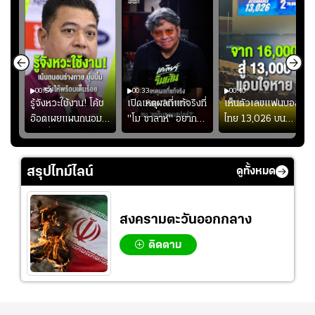
00:54
00:33
00:40
ร
รู้จังหวะใช้งาน! โค้ช
เปิดเหตุผลที่แท้จริงที่
เห็นตัวเลขแฟนบอล
อ๊อตเผยแผนถนอม
"โม ซาลาห์" อยาก
ไทย 13,026 บน
ึ้น
“บุ๋มบิ๋ม” เพื่อรักษา
ย้ายซบ "แทร็บซอนส
สกอร์บอร์ดแล้วแอบ
ย
ร่างกายให้พร้อมที่สุด
ปอร์"
ใจหาย น้อยกว่านัดที่
ที่
แล้วเจอมาเลเซียตั้ง
สรุปไทม์ไลน์
ดูทั้งหมด
อย่างเห็นได้ชัด
สงครามตะวันออกกลาง
ติดตาม