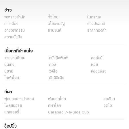
ข่าว
พระราชสำนัก
ทั่วไทย
ในกระแส
การเมือง
นโยบายรัฐ
ต่างประเทศ
อาชญากรรม
ยานยนต์
ราคาทองคำ
ความยั่งยืน
เนื้อหาที่น่าสนใจ
รายงานพิเศษ
หนังสือพิมพ์
คอลัมน์
บันเทิง
ดวง
หวย
นิยาย
วิดีโอ
Podcast
ไลฟ์สไตล์
มัลติมีเดีย
กีฬา
ฟุตบอลต่่างประเทศ
ฟุตบอลไทย
คอลัมน์
ไฟต์สปอร์ต
กีฬาโลก
วิดีโอ
แกลเลอรี่
Carabao 7-a-Side Cup
ช็อปปิ้ง