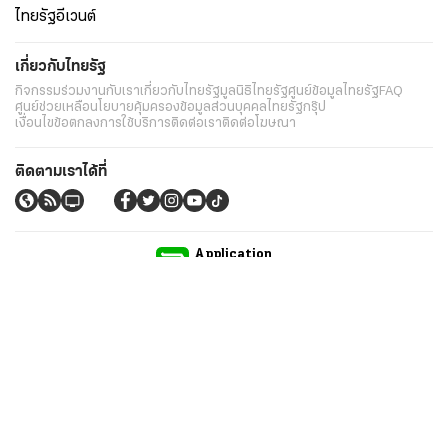
ไทยรัฐอีเวนต์
เกี่ยวกับไทยรัฐ
กิจกรรม
ร่วมงานกับเรา
เกี่ยวกับไทยรัฐ
มูลนิธิไทยรัฐ
ศูนย์ข้อมูลไทยรัฐ
FAQ
ศูนย์ช่วยเหลือ
นโยบายคุ้มครองข้อมูลส่วนบุคคลไทยรัฐกรุ๊ป
เงื่อนไขข้อตกลงการใช้บริการ
ติดต่อเรา
ติดต่อโฆษณา
ติดตามเราได้ที่
Application
My THAIRATH