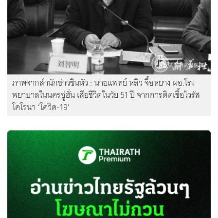
ภาพจากสำนักข่าวซินหัว : นายแพทย์ หลิว จื้อหยาง ผอ.โรง
พยาบาลในนครอู่ฮั่น เสียชีวิตในวัย 51 ปี จากการติดเชื้อไวรัส
โคโรนา ‘โควิด-19’