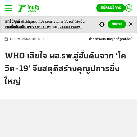
สมัครบริการ
เราใช้คุ้กกี้
เพื่อให้ทุกคนได้ประสบ
การณ์การใช้งานที่ดียิ่งขึ้น
+
ก
ก
-ก
รับทราบ
อ่านเพิ่มเติมคลิก
(Privacy Policy)
และ
(Cookie Policy)
19 ก.พ. 2563 18:02 น.
ข่าว
ต่างประเทศ
ไทยรัฐออนไลน์
WHO เสียใจ ผอ.รพ.อู่ฮั่นดับจาก ‘โค
วิด-19’ จีนสดุดีสร้างคุณูปการยิ่ง
ใหญ่
...