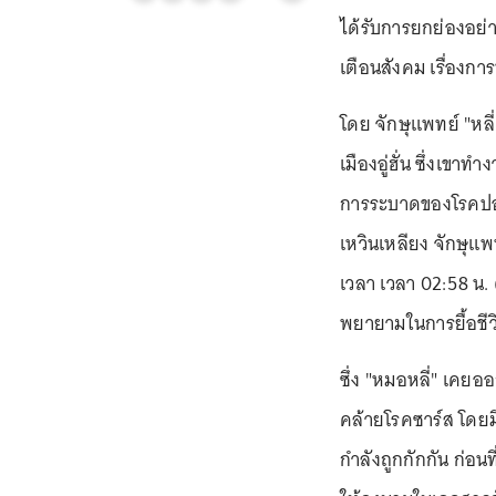
ได้รับการยกย่องอย่
เตือนสังคม เรื่องก
โดย จักษุแพทย์ "หลี่ 
เมืองอู่ฮั่น ซึ่งเขา
การระบาดของโรคปอด
เหวินเหลียง จักษุแพ
เวลา เวลา 02:58 น. 
พยายามในการยื้อชีว
ซึ่ง "หมอหลี่" เคยอ
คล้ายโรคซาร์ส โดยม
กำลังถูกกักกัน ก่อน