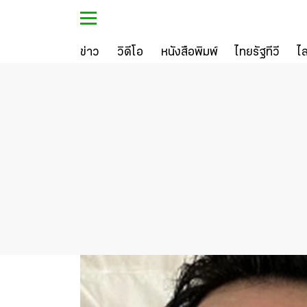
ข่าว
วิดีโอ
หนังสือพิมพ์
ไทยรัฐทีวี
ไ