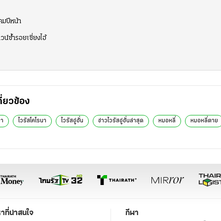
คมปีหน้า
วน์ซ้ำรอยเซี่ยงไฮ้
กี่ยวข้อง
่า
ไวรัสโคโรนา
ไวรัสอู่ฮั่น
ข่าวไวรัสอู่ฮั่นล่าสุด
หมอหลี่
หมอหลี่ตาย
หาที่น่าสนใจ
กีฬา