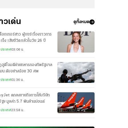
่าวเด่น
ดูทั้งหมด
กต็อกเกอร์สาว ผู้แชร์เรื่องราวการ
มะเร็ง เสียชีวิตแล้วในวัย 26 ปี
งประเทศ
03:06 น.
ฮูตีโจมตีค่ายทหารกองทัพรัฐบาล
เมน ดับอย่างน้อย 30 ศพ
งประเทศ
01:36 น.
syJet ตกลงขายกิจการให้บริษัท
ัฐฯ มูลค่า 5.7 พันล้านปอนด์
งประเทศ
23:58 น.