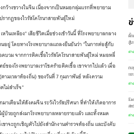
างกว้างขวางในจีน เนื่องจากเป็นหมอกลุ่มแรกที่พยายาม
ารปรากฏของไวรัสโคโรนาสายพันธ์ุใหม่
ข
เหวินเหลียง" เสียชีวิตเมื่อช่วงเช้าวันนี้ ที่โรงพยาบาลกลาง
ติ๊
ทำงานอยู่ โดยทางโรงพยาบาลแถลงยืนยันว่า "ในการต่อสู้กับ
สู้
ต่า
บวม จากการติดเชื้อไวรัสโคโรนาสายพันธ์ุใหม่ หมอหลี่
ทย์ของโรงพยาบาลเราโชคร้ายติดเชื้อ เขาจากไปแล้ว เมื่อ
กบฏ
(ตามเวลาท้องถิ่น) ของวันที่ 7 กุมภาพันธ์ หลังความ
เย
ต่า
ิตไม่สำเร็จ"
Ea
อกมาเตือนให้สังคมจีน ระวังไวรัสปริศนา ที่ทำให้เกิดอาการ
สหร
ีผู้ป่วยถูกส่งมาโรงพยาบาลหลายรายแล้ว และทั้งหมด
ต่า
ที่เขาจะถูกเชิญตัวไปยังสำนักงานตำรวจท้องถิ่น และบังคับ