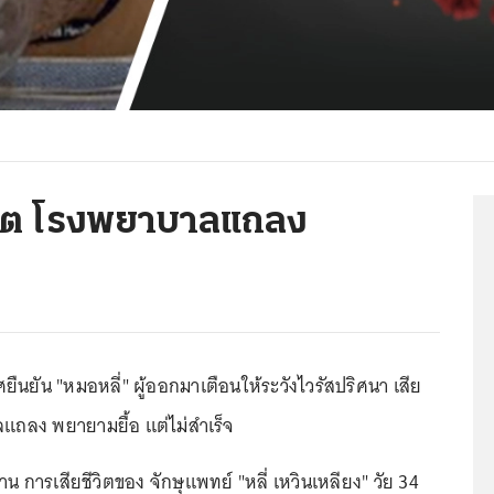
ชีวิต โรงพยาบาลแถลง
ยืนยัน "หมอหลี่" ผู้ออกมาเตือนให้ระวังไวรัสปริศนา เสีย
ลแถลง พยายามยื้อ แต่ไม่สำเร็จ
น การเสียชีวิตของ จักษุแพทย์ "หลี่ เหวินเหลียง" วัย 34