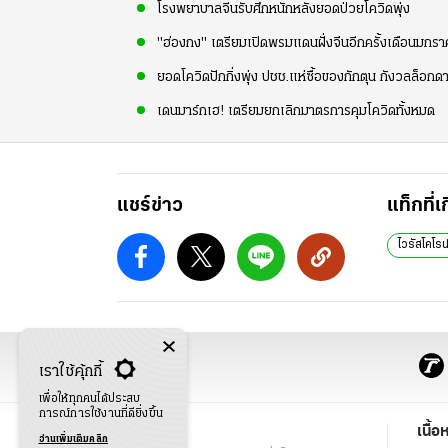
โรงพยาบาลจีนรับศึกหนักหลังยอดป่วยโควิดพุ่ง
"ฮ่องกง" เตรียมเปิดพรมแดนฝั่งจีนอีกครั้งเดือนมกรา
ยอดโควิดปักกิ่งพุ่ง ปชช.แห่ซื้อของกักตุน กังวลล็อกดา
เดนมาร์กเฮ! เตรียมยกเลิกมาตรการคุมโควิดทั้งหมด
แชร์ข่าว
แท็กที่เ
ไวรัสโคโรน
เราใช้คุ้กกี้
เพื่อให้ทุกคนได้ประสบ
การณ์การใช้งานที่ดียิ่งขึ้น
ข่าว
เนื้อ
อ่านเพิ่มเติมคลิก