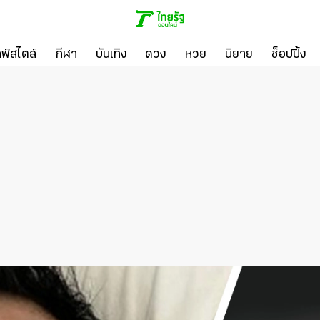
ลฟ์สไตล์
กีฬา
บันเทิง
ดวง
หวย
นิยาย
ช็อปปิ้ง