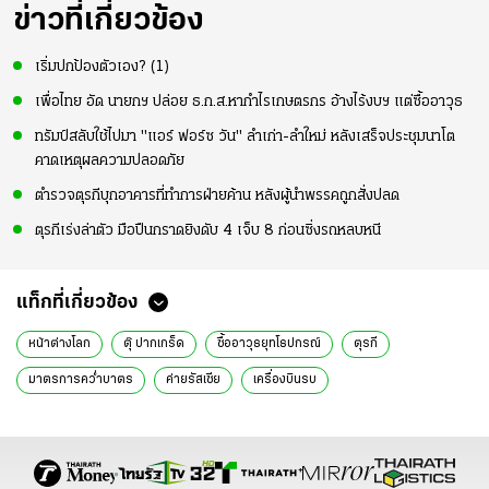
ข่าวที่เกี่ยวข้อง
เริ่มปกป้องตัวเอง? (1)
เพื่อไทย อัด นายกฯ ปล่อย ธ.ก.ส.หากำไรเกษตรกร อ้างไร้งบฯ แต่ซื้ออาวุธ
ทรัมป์สลับใช้ไปมา "แอร์ ฟอร์ซ วัน" ลำเก่า-ลำใหม่ หลังเสร็จประชุมนาโต
คาดเหตุผลความปลอดภัย
ตำรวจตุรกีบุกอาคารที่ทำการฝ่ายค้าน หลังผู้นำพรรคถูกสั่งปลด
ตุรกีเร่งล่าตัว มือปืนกราดยิงดับ 4 เจ็บ 8 ก่อนซิ่งรถหลบหนี
แท็กที่เกี่ยวข้อง
หน้าต่างโลก
ตุ๊ ปากเกร็ด
ซื้ออาวุธยุทโธปกรณ์
ตุรกี
มาตรการคว่ำบาตร
ค่ายรัสเซีย
เครื่องบินรบ