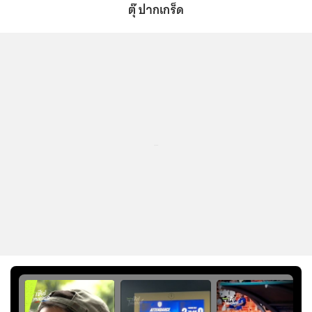
ตุ๊ ปากเกร็ด
...