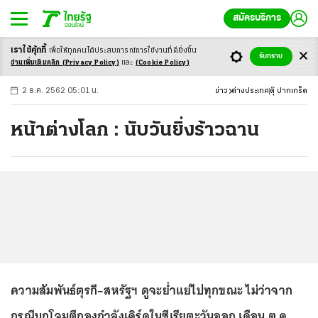
สมัครบริการ
เราใช้คุ้กกี้
เพื่อให้ทุกคนได้ประสบ
การณ์การใช้งานที่ดียิ่งขึ้น
+
ก
ก
-ก
รับทราบ
อ่านเพิ่มเติมคลิก
(Privacy Policy)
และ
(Cookie Policy)
2 ธ.ค. 2562 05:01 น.
ข่าว
ต่างประเทศ
ตุ๊ ปากเกร็ด
หน้าต่างโลก : นับวันยิ่งร้าวฉาน
...
ความสัมพันธ์ตุรกี–สหรัฐฯ ดูจะย่ำแย่ไปทุกขณะ ไม่ว่าจาก
กรณีบุกโจมตีกองกำลังเคิร์ดในซีเรียตะวันออก เดือน ต.ค.