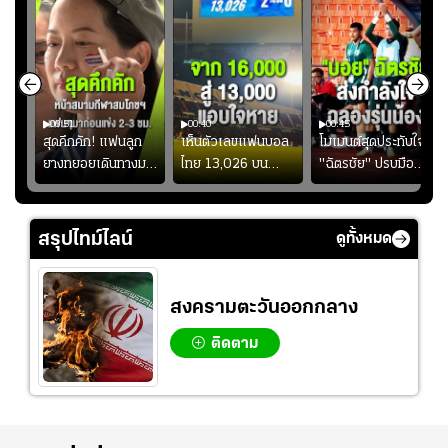
00:51
00:40
00:45
้ช
สุดคึกคัก! แฟนลูก
เห็นตัวเลขแฟนบอล
โมเมนต์สุดประทับใจ!
ม
ยางทยอยเดินทางมา
ไทย 13,026 บน
"ฉัตรชัย" ปรบมือ
า
หน้าสนามกีฬา
สกอร์บอร์ดแล้วแอบ
ฉลองประตูแรกให้
่สุด
สมโภชฯ กันอย่าง
ใจหาย น้อยกว่านัดที่
ดาวรุ่ง "เจะฮานาฟี"
คึกคัก ก่อนเกมเริ่ม
แล้วเจอมาเลเซียตั้ง
ในสีเสื้อช้างศึกชุด
สรุปไทม์ไลน์
ดูทั้งหมด
2-3 ชั่วโมง
อย่างเห็นได้ชัด
ใหญ่
สงครามตะวันออกกลาง
ติดตาม