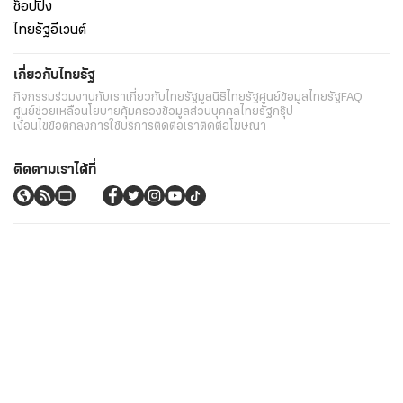
ช็อปปิ้ง
ไทยรัฐอีเวนต์
เกี่ยวกับไทยรัฐ
กิจกรรม
ร่วมงานกับเรา
เกี่ยวกับไทยรัฐ
มูลนิธิไทยรัฐ
ศูนย์ข้อมูลไทยรัฐ
FAQ
ศูนย์ช่วยเหลือ
นโยบายคุ้มครองข้อมูลส่วนบุคคลไทยรัฐกรุ๊ป
เงื่อนไขข้อตกลงการใช้บริการ
ติดต่อเรา
ติดต่อโฆษณา
ติดตามเราได้ที่
Application
My THAIRATH