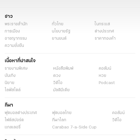
ข่าว
พระราชสำนัก
ทั่วไทย
ในกระแส
การเมือง
นโยบายรัฐ
ต่างประเทศ
อาชญากรรม
ยานยนต์
ราคาทองคำ
ความยั่งยืน
เนื้อหาที่น่าสนใจ
รายงานพิเศษ
หนังสือพิมพ์
คอลัมน์
บันเทิง
ดวง
หวย
นิยาย
วิดีโอ
Podcast
ไลฟ์สไตล์
มัลติมีเดีย
กีฬา
ฟุตบอลต่่างประเทศ
ฟุตบอลไทย
คอลัมน์
ไฟต์สปอร์ต
กีฬาโลก
วิดีโอ
แกลเลอรี่
Carabao 7-a-Side Cup