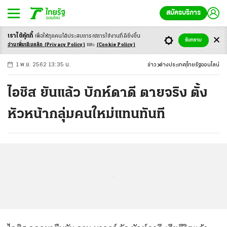
สมัครบริการ
เราใช้คุ้กกี้
เพื่อให้ทุกคนได้ประสบ
การณ์การใช้งานที่ดียิ่งขึ้น
+
ก
ก
-ก
รับทราบ
อ่านเพิ่มเติมคลิก
(Privacy Policy)
และ
(Cookie Policy)
1 พ.ย. 2562 13:35 น.
ข่าว
ต่างประเทศ
ไทยรัฐออนไลน์
ไอซิส ยันแล้ว บักห์ดาดี ตายจริง ตั้ง
หัวหน้ากลุ่มคนใหม่แทนทันที
...