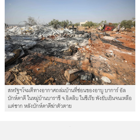
สหรัฐฯโจมตีทางอากาศถล่มบ้านที่ซ่อนของอาบู บาการ์ อัล
บักห์ดาดี ในหมู่บ้านบาราชี จ.อิดลิบ ในซีเรีย พังยับเยินจนเหลือ
แต่ซาก หลังบักห์ดาดีฆ่าตัวตาย
...