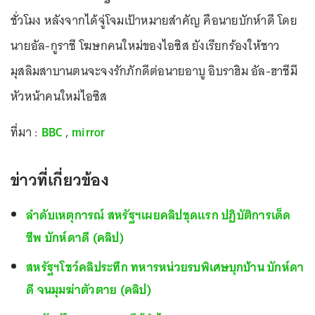
ชั่วโมง หลังจากได้จู่โจมเป้าหมายสำคัญ คือนายบักห์าดี โดย
นายอัล-กูราชี โฆษกคนใหม่ของไอซิส ยังเรียกร้องให้ชาว
มุสลิมสาบานตนจะจงรักภักดีต่อนายอาบู อิบราฮิม อัล-ฮาชีมี
หัวหน้าคนใหม่ไอซิส
ที่มา :
BBC
,
mirror
ข่าวที่เกี่ยวข้อง
ลำดับเหตุการณ์ สหรัฐฯเผยคลิปชุดแรก ปฏิบัติการเด็ด
ชีพ บักห์ดาดี (คลิป)
สหรัฐฯโชว์คลิประทึก ทหารหน่วยรบพิเศษบุกบ้าน บักห์ดา
ดี จนมุมฆ่าตัวตาย (คลิป)