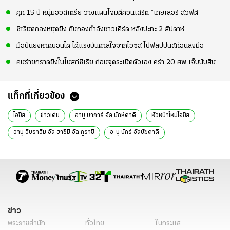
คุก 15 ปี หนุ่มออสเตรีย วางแผนโจมตีคอนเสิร์ต “เทย์เลอร์ สวิฟต์”
ซีเรียตกลงหยุดยิง กับกองกำลังชาวเคิร์ด หลังปะทะ 2 สัปดาห์
มือปืนยิงหาดบอนได ได้แรงบันดาลใจจากไอซิส ไปฟิลิปปินส์ก่อนลงมือ
คนร้ายกราดยิงในโบสถ์ซีเรีย ก่อนจุดระเบิดตัวเอง คร่า 20 ศพ เจ็บนับสิบ
แท็กที่เกี่ยวข้อง
ไอซิส
ข่าวเด่น
อาบู บาการ์ อัล บักห์ดาดี
หัวหน้าใหม่ไอซิส
อาบู อิบราฮิม อัล ฮาชีมี อัล กูราชี
อะบู บักร์ อัลบัฆดาดี
abu bakr al-baghdadi
ข่าว
พระราชสำนัก
ทั่วไทย
ในกระแส