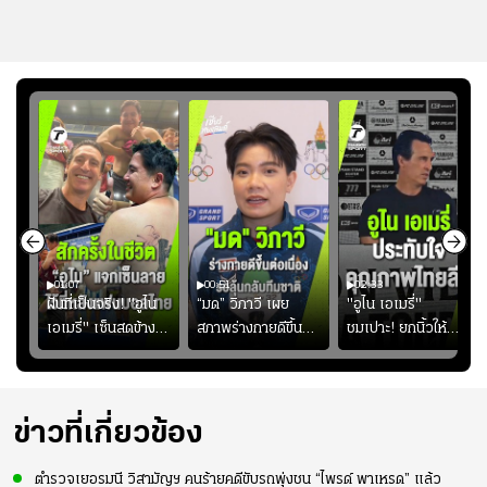
01:07
00:51
02:33
้อง
ฝันที่เป็นจริง! "อูไน
“มด” วิภาวี เผย
"อูไน เอเมรี่"
เอเมรี่" เซ็นสดข้าง
สภาพร่างกายดีขึ้น
ชมเปาะ! ยกนิ้วให้
รอยสักบนแผ่นหลัง
อย่างต่อเนื่อง พร้อม
แท็กติกบีจี แฮปปี้
ู่ใน
"คุณเต๊ะ" แฟนพันธุ์
พยายามลงสนามให้
สุดๆ กับการเยือนไทย
แท้วิลล่า นาน 33 ปี
มากขึ้น เพื่อเรียก
ความมั่นใจ
ข่าวที่เกี่ยวข้อง
ตำรวจเยอรมนี วิสามัญฯ คนร้ายคดีขับรถพุ่งชน “ไพรด์ พาเหรด” แล้ว