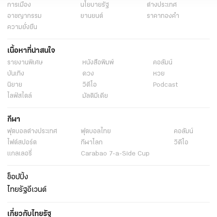
การเมือง
นโยบายรัฐ
ต่างประเทศ
อาชญากรรม
ยานยนต์
ราคาทองคำ
ความยั่งยืน
เนื้อหาที่น่าสนใจ
รายงานพิเศษ
หนังสือพิมพ์
คอลัมน์
บันเทิง
ดวง
หวย
นิยาย
วิดีโอ
Podcast
ไลฟ์สไตล์
มัลติมีเดีย
กีฬา
ฟุตบอลต่่างประเทศ
ฟุตบอลไทย
คอลัมน์
ไฟต์สปอร์ต
กีฬาโลก
วิดีโอ
แกลเลอรี่
Carabao 7-a-Side Cup
ช็อปปิ้ง
ไทยรัฐอีเวนต์
เกี่ยวกับไทยรัฐ