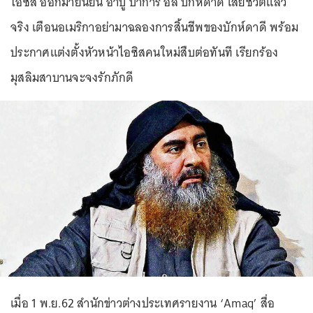
ไอซิส ออกมายืนยัน อาบู บาการ์ อัล บักห์ดาดี เสียชีวิตแล้ว
จริง เตือนอเมริกาอย่ามาฉลองการสิ้นชีพของบักห์ดาดี พร้อม
ประกาศแต่งตั้งหัวหน้าไอซิสคนใหม่สืบต่อทันที เรียกร้อง
มุสลิมสาบานจะจงรักภักดี
เมื่อ 1 พ.ย.62 สำนักข่าวต่างประเทศรายงาน ‘Amaq’ สื่อ