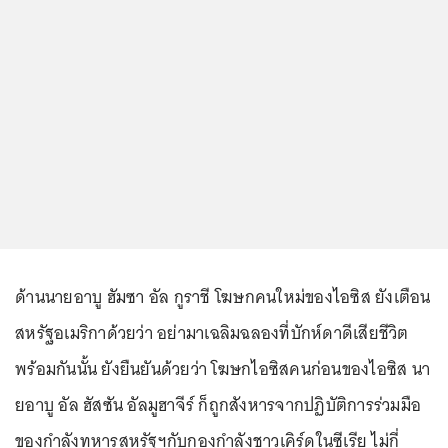
ด้านนายอาบู ฮัมซา อัล กูราชี โฆษกคนใหม่ของไอซิส ยังเตือน
สหรัฐอเมริกาด้วยว่า อย่ามาเฉลิมฉลองที่บักห์ดาดีเสียชีวิต
พร้อมกันนั้น ยังยืนยันด้วยว่า โฆษกไอซิสคนก่อนของไอซิส นา
ยอาบู อัล ฮัสซัน อัลมูฮาจีร์ ก็ถูกสังหารจากปฏิบัติการร่วมมือ
ของกำลังทหารสหรัฐฯกับกองกำลังชาวเคิร์ดในซีเรีย ไม่กี่