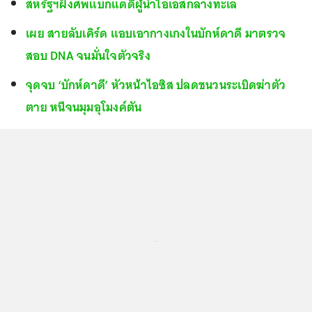
สหรัฐฯฝังศพแบกแดดีผู้นำไอเอสกลางทะเล
เผย สายลับเคิร์ด แอบเอากางเกงในบักห์ดาดี มาตรวจ
สอบ DNA จนมั่นใจตัวจริง
จุดจบ ‘บักห์ดาดี’ หัวหน้าไอซิส ปลดชนวนระเบิดฆ่าตัว
ตาย หนีจนมุมอุโมงค์ตัน
...