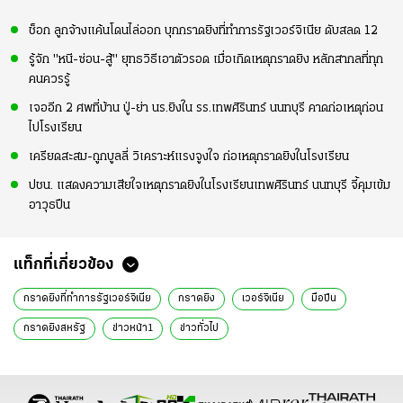
ช็อก ลูกจ้างแค้นโดนไล่ออก บุกกราดยิงที่ทำการรัฐเวอร์จิเนีย ดับสลด 12
รู้จัก "หนี-ซ่อน-สู้" ยุทธวิธีเอาตัวรอด เมื่อเกิดเหตุกราดยิง หลักสากลที่ทุก
คนควรรู้
เจออีก 2 ศพที่บ้าน ปู่-ย่า นร.ยิงใน รร.เทพศิรินทร์ นนทบุรี คาดก่อเหตุก่อน
ไปโรงเรียน
เครียดสะสม-ถูกบูลลี่ วิเคราะห์แรงจูงใจ ก่อเหตุกราดยิงในโรงเรียน
ปชน. แสดงความเสียใจเหตุกราดยิงในโรงเรียนเทพศิรินทร์ นนทบุรี จี้คุมเข้ม
อาวุธปืน
แท็กที่เกี่ยวข้อง
กราดยิงที่ทำการรัฐเวอร์จิเนีย
กราดยิง
เวอร์จิเนีย
มือปืน
กราดยิงสหรัฐ
ข่าวหน้า1
ข่าวทั่วไป