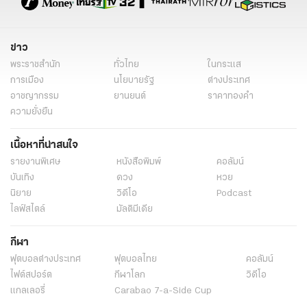
ข่าว
พระราชสำนัก
ทั่วไทย
ในกระแส
การเมือง
นโยบายรัฐ
ต่างประเทศ
อาชญากรรม
ยานยนต์
ราคาทองคำ
ความยั่งยืน
เนื้อหาที่น่าสนใจ
รายงานพิเศษ
หนังสือพิมพ์
คอลัมน์
บันเทิง
ดวง
หวย
นิยาย
วิดีโอ
Podcast
ไลฟ์สไตล์
มัลติมีเดีย
กีฬา
ฟุตบอลต่่างประเทศ
ฟุตบอลไทย
คอลัมน์
ไฟต์สปอร์ต
กีฬาโลก
วิดีโอ
แกลเลอรี่
Carabao 7-a-Side Cup