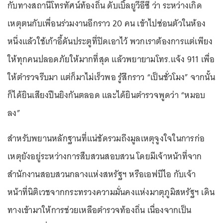
กับทางสถานีโทรทัศน์ท้องถิ่น ดับเบิ้ลยูวีอีซี ว่า ระหว่างเกิด
เหตุตนกับเพื่อนร่วมงานอีกราว 20 คน เข้าไปซ่อนตัวในห้อง
หนึ่งแล้วใช้เก้าอี้ดันประตูที่ปิดเอาไว้ พวกเราต้องการแต่เพียง
ให้ทุกคนปลอดภัยให้มากที่สุด แล้วพยายามโทร.แจ้ง 911 เพื่อ
ให้ตำรวจรีบมา แต่ก็มาไม่เร็วพอ รู้สึกราว “เป็นชั่วโมง” จากนั้น
ก็ได้ยินเสียงปืนยิงกันตลอด และได้ยินตำรวจพูดว่า “หมอบ
ลง”
สำหรับพยานหลักฐานที่แน่ชัดรวมถึงมูลเหตุจูงใจในการก่อ
เหตุยังอยู่ระหว่างการสืบสวนสอบสวน โดยมีเจ้าหน้าที่จาก
สำนักงานสอบสวนกลางแห่งสหรัฐฯ หรือเอฟบีไอ กับเจ้า
หน้าที่นิติเวชจากกระทรวงความมั่นคงแห่งมาตุภูมิสหรัฐฯ เดิน
ทางเข้ามาให้การช่วยเหลือตำรวจท้องถิ่น เนื่องจากเป็น