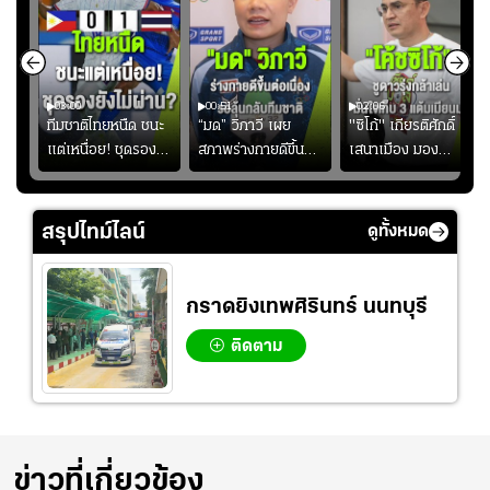
03:00
00:51
02:06
คดี!
ทีมชาติไทยหนืด ชนะ
“มด” วิภาวี เผย
"ซิโก้" เกียรติศักดิ์
ยร์
แต่เหนื่อย! ชุดรอง
สภาพร่างกายดีขึ้น
เสนาเมือง มอง
บ
ยังไม่ผ่าน?
อย่างต่อเนื่อง พร้อม
ว่าการเปิดโอกาสให้
"
พยายามลงสนามให้
แข้งดาวรุ่งลงสนาม
มากขึ้น เพื่อเรียก
อย่างต่อเนื่อง
สรุปไทม์ไลน์
ดูทั้งหมด
ความมั่นใจ
กราดยิงเทพศิรินทร์ นนทบุรี
ติดตาม
ข่าวที่เกี่ยวข้อง