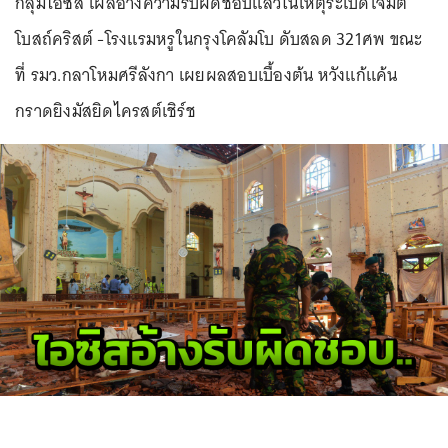
กลุ่มไอซิส โผล่อ้างความรับผิดชอบแล้วในเหตุระเบิดโจมตี
โบสถ์คริสต์ -โรงแรมหรูในกรุงโคลัมโบ ดับสลด 321ศพ ขณะ
ที่ รมว.กลาโหมศรีลังกา เผยผลสอบเบื้องต้น หวังแก้แค้น
กราดยิงมัสยิดไครสต์เชิร์ช