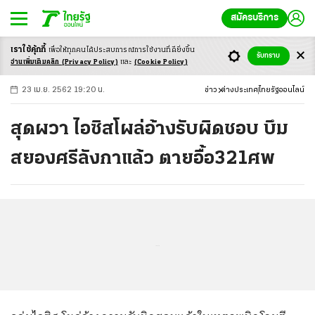
สมัครบริการ
เราใช้คุ้กกี้
เพื่อให้ทุกคนได้ประสบ
การณ์การใช้งานที่ดียิ่งขึ้น
+
ก
ก
-ก
รับทราบ
อ่านเพิ่มเติมคลิก
(Privacy Policy)
และ
(Cookie Policy)
23 เม.ย. 2562 19:20 น.
ข่าว
ต่างประเทศ
ไทยรัฐออนไลน์
สุดผวา ไอซิสโผล่อ้างรับผิดชอบ บึม
สยองศรีลังกาแล้ว ตายอื้อ321ศพ
...