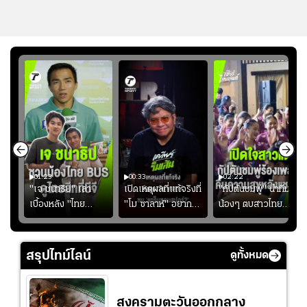
01:23
00:33
02:22
"เจ ชนาธิป" เล่า
เปิดเหตุผลที่แท้จริงที่
"กัปตันชมพู่" นำทีม
เบื้องหลัง "ไทย
"โม ซาลาห์" อยาก
น้องๆ ตบสาวไทย
ง
BUS" บังเอิญเจอขอ
ย้ายซบ "แทร็บซอนส
ปล่อยจอย โชว์ลูกคอ
ไป
ถ่ายรูปที่ฟู้ดแลนด์
ปอร์"
สเต็ปเต้น "เปิดใจ
สาวแต"
สรุปไทม์ไลน์
ดูทั้งหมด
สงครามตะวันออกกลาง