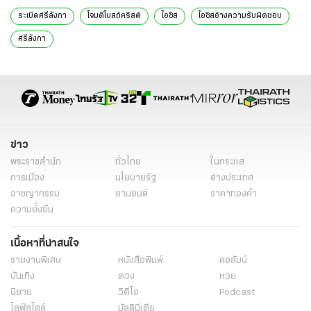
ระเบิดศรีลังกา
โจมตีโบสถ์คริสต์
ไอซิส
ไอซิสอ้างความรับผิดชอบ
ศรีลังกา
ข่าว
พระราชสำนัก
ทั่วไทย
ในกระแส
การเมือง
นโยบายรัฐ
ต่างประเทศ
อาชญากรรม
ยานยนต์
ราคาทองคำ
ความยั่งยืน
เนื้อหาที่น่าสนใจ
รายงานพิเศษ
หนังสือพิมพ์
คอลัมน์
บันเทิง
ดวง
หวย
นิยาย
วิดีโอ
Podcast
ไลฟ์สไตล์
มัลติมีเดีย