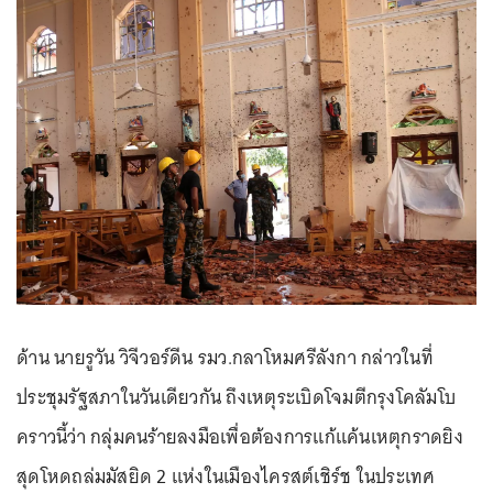
ด้าน นายรูวัน วิจีวอร์ดีน รมว.กลาโหมศรีลังกา กล่าวในที่
ประชุมรัฐสภาในวันเดียวกัน ถึงเหตุระเบิดโจมตีกรุงโคลัมโบ
คราวนี้ว่า กลุ่มคนร้ายลงมือเพื่อต้องการแก้แค้นเหตุกราดยิง
สุดโหดถล่มมัสยิด 2 แห่งในเมืองไครสต์เชิร์ช ในประเทศ