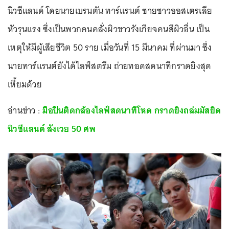
นิวซีแลนด์ โดยนายเบรนตัน ทาร์แรนต์ ชายชาวออสเตรเลีย
หัวรุนแรง ซึ่งเป็นพวกคนคลั่งผิวขาวรังเกียจคนสีผิวอื่น เป็น
เหตุให้มีผู้เสียชีวิต 50 ราย เมื่อวันที่ 15 มีนาคม ที่ผ่านมา ซึ่ง
นายทาร์แรนต์ยังได้ไลฟ์สตรีม ถ่ายทอดสดนาทีกราดยิงสุด
เหี้ยมด้วย
อ่านข่าว :
มือปืนติดกล้องไลฟ์สดนาทีโหด กราดยิงถล่มมัสยิด
นิวซีแลนด์ สังเวย 50 ศพ