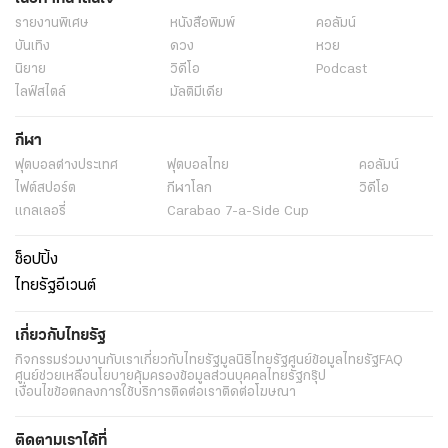
รายงานพิเศษ
หนังสือพิมพ์
คอลัมน์
บันเทิง
ดวง
หวย
นิยาย
วิดีโอ
Podcast
ไลฟ์สไตล์
มัลติมีเดีย
กีฬา
ฟุตบอลต่่างประเทศ
ฟุตบอลไทย
คอลัมน์
ไฟต์สปอร์ต
กีฬาโลก
วิดีโอ
แกลเลอรี่
Carabao 7-a-Side Cup
ช็อปปิ้ง
ไทยรัฐอีเวนต์
เกี่ยวกับไทยรัฐ
กิจกรรม
ร่วมงานกับเรา
เกี่ยวกับไทยรัฐ
มูลนิธิไทยรัฐ
ศูนย์ข้อมูลไทยรัฐ
FAQ
ศูนย์ช่วยเหลือ
นโยบายคุ้มครองข้อมูลส่วนบุคคลไทยรัฐกรุ๊ป
เงื่อนไขข้อตกลงการใช้บริการ
ติดต่อเรา
ติดต่อโฆษณา
ติดตามเราได้ที่