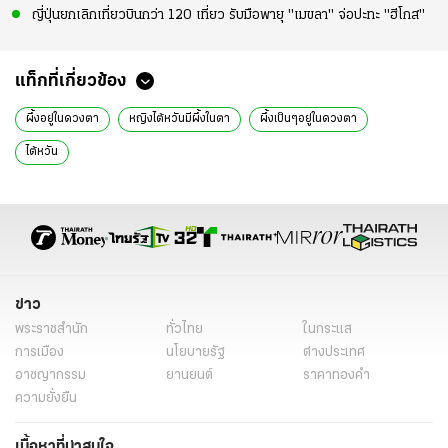
ญี่ปุ่นยกเลิกเที่ยวบินกว่า 120 เที่ยว รับมือพายุ "เมขลา" จ่อปะทะ "ฮีโกส"
แท็กที่เกี่ยวข้อง
ผึ้งอยู่ในดวงตา
หญิงไต้หวันมีผึ้งในตา
ผึ้งเป็นๆอยู่ในดวงตา
ไต้หวัน
ข่าว
พระราชสำนัก
ทั่วไทย
ในกระแส
การเมือง
นโยบายรัฐ
ต่างประเทศ
อาชญากรรม
ยานยนต์
ราคาทองคำ
ความยั่งยืน
เนื้อหาที่น่าสนใจ