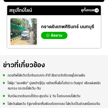
ลังกาสุดพริ้ว
พยายามลงสนามให้
CUP 2026" เลก
มากขึ้น เพื่อเรียก
สอง!!
สรุปไทม์ไลน์
ดูทั้งหมด
ความมั่นใจ
กราดยิงเทพศิรินทร์ นนทบุรี
ติดตาม
ข่าวที่เกี่ยวข้อง
กองทัพไต้หวันเริ่มซ้อมรบประจำปี ฝึกการรับมือเหตุไม่คาดฝัน
ไต้ฝุ่น "ดอลฟิน" มุ่งหน้าญี่ปุ่น เตรียมขึ้นฝั่งโอกินาวะวันศุกร์ เตือนฝนหนัก
ลมแรง กระทบไต้หวัน-จีน
จีนเปิดฉากซ้อมรบใช้กระสุนจริง 2 วัน ในช่องแคบไต้หวัน
ไต้หวันผิดหวัง รัฐบาลไทยเห็นพ้องถ้อยแถลง ไต้หวันเป็นส่วนหนึ่งของจีน