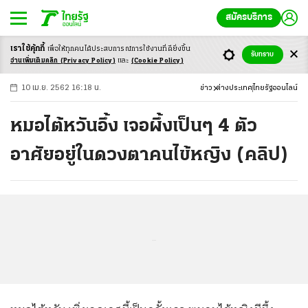
สมัครบริการ
เราใช้คุ้กกี้
เพื่อให้ทุกคนได้ประสบ
การณ์การใช้งานที่ดียิ่งขึ้น
+
ก
ก
-ก
รับทราบ
อ่านเพิ่มเติมคลิก
(Privacy Policy)
และ
(Cookie Policy)
10 เม.ย. 2562 16:18 น.
ข่าว
ต่างประเทศ
ไทยรัฐออนไลน์
หมอไต้หวันอึ้ง เจอผึ้งเป็นๆ 4 ตัว
อาศัยอยู่ในดวงตาคนไข้หญิง (คลิป)
...