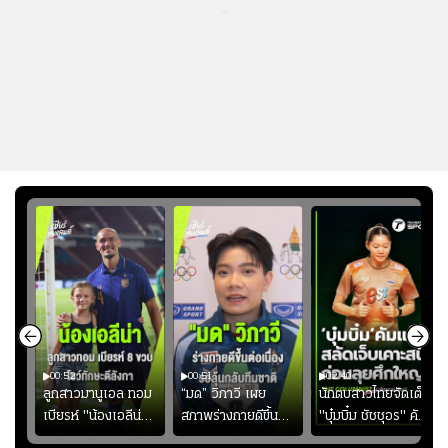
...
00:52
00:51
02:40
ชนะ
ลูกสาวมานูเอล ทอม
“มด” วิภาวี เผย
นักตบสาวไทยจัดเต็ม
ง
เบียรห์ "น้องเอลีน่า"
สภาพร่างกายดีขึ้น
"บุ๋มบิ๋ม ชัชชุอร" คัม
วัย 8 ขวบ โชว์ตี
อย่างต่อเนื่อง พร้อม
แบ็ก ศึก" SEA V