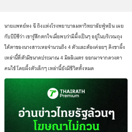
นายแพทย์หง ฉี ถิงแห่งโรงพยาบาลมหาวิทยาลัยฟู่หยิน เผย
กับบีบีซีว่า เขารู้สึกตกใจเมื่อพบว่ามีผึ้งเป็นๆ อยู่ในบริเวณถุง
ใต้ตาของนางสาวเหอจำนวนถึง 4 ตัวและต้องค่อยๆ ดึงขาผึ้ง
เหล่านี้ที่ตัวมีขนาดประมาณ 4 มิลลิเมตร ออกมาจากดวงตา
คนไข้ โดยผึ้งตัวเล็กๆ เหล่านี้ยังมีชีวิตทั้งหมด