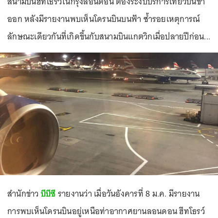
สนามบินฮีทโธรว์ในกรุงลอนดอน ต้องระงับบริการเที่ยวบินขา
ออก หลังมีรายงานพบเห็นโดรนบินบนฟ้า ซ้ำรอยเหตุการณ์
ลักษณะเดียวกันที่เกิดขึ้นกับสนามบินแกตวิกเมื่อปลายปีก่อน...
สำนักข่าว
บีบีซี
รายงานว่า เมื่อวันอังคารที่ 8 ม.ค. มีรายงาน
การพบเห็นโดรนบินอยู่เหนือท่าอากาศยานลอนดอน ฮีทโธรว์