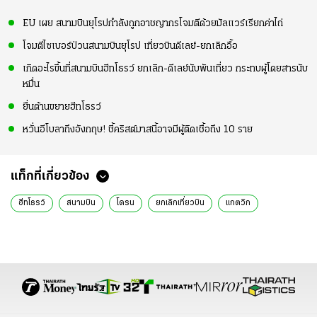
EU เผย สนามบินยุโรปกำลังถูกอาชญากรโจมตีด้วยมัลแวร์เรียกค่าไถ่
โจมตีไซเบอร์ป่วนสนามบินยุโรป เที่ยวบินดีเลย์-ยกเลิกอื้อ
เกิดอะไรขึ้นที่สนามบินฮีทโธรว์ ยกเลิก-ดีเลย์นับพันเที่ยว กระทบผู้โดยสารนับ
หมื่น
ยื่นต้านขยายฮีทโธรว์
หวั่นอีโบลาถึงอังกฤษ! ชี้คริสต์มาสนี้อาจมีผู้ติดเชื้อถึง 10 ราย
แท็กที่เกี่ยวข้อง
ฮีทโธรว์
สนามบิน
โดรน
ยกเลิกเที่ยวบิน
แกตวิก