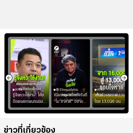
00:54
00:33
00:40
ร
รู้จังหวะใช้งาน! โค้ช
เปิดเหตุผลที่แท้จริงที่
เห็นตัวเลขแฟนบอล
อ๊อตเผยแผนถนอม
"โม ซาลาห์" อยาก
ไทย 13,026 บน
ึ้น
“บุ๋มบิ๋ม” เพื่อรักษา
ย้ายซบ "แทร็บซอนส
สกอร์บอร์ดแล้วแอบ
ย
ร่างกายให้พร้อมที่สุด
ปอร์"
ใจหาย น้อยกว่านัดที่
ที่
แล้วเจอมาเลเซียตั้ง
อย่างเห็นได้ชัด
ข่าวที่เกี่ยวข้อง