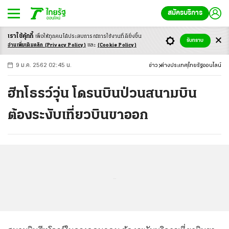
สมัครบริการ
เราใช้คุ้กกี้
เพื่อให้ทุกคนได้ประสบ
การณ์การใช้งานที่ดียิ่งขึ้น
+
ก
ก
-ก
รับทราบ
อ่านเพิ่มเติมคลิก
(Privacy Policy)
และ
(Cookie Policy)
9 ม.ค. 2562 02:45 น.
ข่าว
ต่างประเทศ
ไทยรัฐออนไลน์
ฮีทโธรว์วุ่น โดรนบินป่วนสนามบิน
ต้องระงับเที่ยวบินขาออก
...