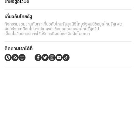
ไทยรัฐอีเวนต์
เกี่ยวกับไทยรัฐ
กิจกรรม
ร่วมงานกับเรา
เกี่ยวกับไทยรัฐ
มูลนิธิไทยรัฐ
ศูนย์ข้อมูลไทยรัฐ
FAQ
ศูนย์ช่วยเหลือ
นโยบายคุ้มครองข้อมูลส่วนบุคคลไทยรัฐกรุ๊ป
เงื่อนไขข้อตกลงการใช้บริการ
ติดต่อเรา
ติดต่อโฆษณา
ติดตามเราได้ที่
Application
My THAIRATH