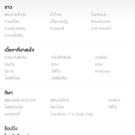
ข่าว
พระราชสำนัก
ทั่วไทย
ในกระแส
การเมือง
นโยบายรัฐ
ต่างประเทศ
อาชญากรรม
ยานยนต์
ราคาทองคำ
ความยั่งยืน
เนื้อหาที่น่าสนใจ
รายงานพิเศษ
หนังสือพิมพ์
คอลัมน์
บันเทิง
ดวง
หวย
นิยาย
วิดีโอ
Podcast
ไลฟ์สไตล์
มัลติมีเดีย
กีฬา
ฟุตบอลต่่างประเทศ
ฟุตบอลไทย
คอลัมน์
ไฟต์สปอร์ต
กีฬาโลก
วิดีโอ
แกลเลอรี่
Carabao 7-a-Side Cup
ช็อปปิ้ง