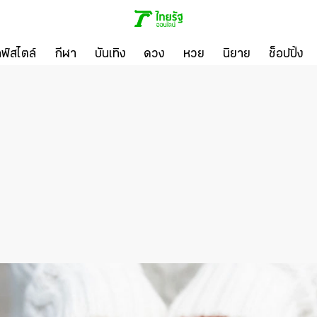
ลฟ์สไตล์
กีฬา
บันเทิง
ดวง
หวย
นิยาย
ช็อปปิ้ง