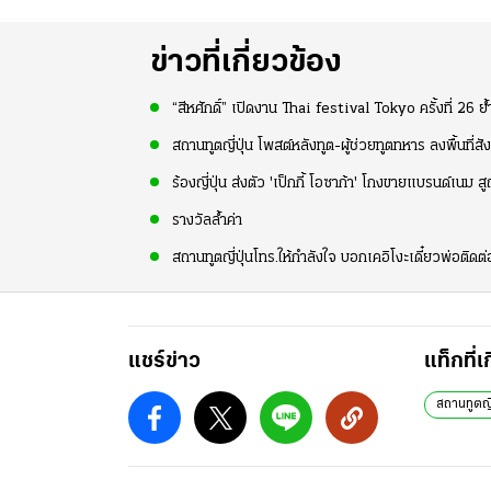
ข่าวที่เกี่ยวข้อง
“สีหศักดิ์” เปิดงาน Thai festival Tokyo ครั้งที่ 26 
สถานทูตญี่ปุ่น โพสต์หลังทูต-ผู้ช่วยทูตทหาร ลงพื้นที
ร้องญี่ปุ่น ส่งตัว 'เป็กกี้ โอซาก้า' โกงขายแบรนด์เน
รางวัลล้ำค่า
สถานทูตญี่ปุ่นโทร.ให้กำลังใจ บอกเคอิโงะเดี๋ยวพ่อติดต
แชร์ข่าว
แท็กที่เ
สถานทูตญี่