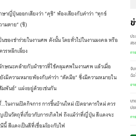
าษาญี่ปุ่นออกเสียงว่า “คุชิ” พ้องเสียงกับคำว่า “ทุกข์
ข
วามตาย” (ชิ)
ประ
้เป็นของชำร่วยในงานศพ ดังนั้น โดยทั่วไปในงานมงคล หรือ
สร
วรหลีกเลี่ยง
เป
การ
มีลักษณะคล้ายกับผ้าขาวที่ใช้คลุมศพในงานศพ แล้วเมื่อ
จับ
 ยังมีความหมายพ้องกับคำว่า “ตัดมือ” ซึ่งมีความหมายใน
ฉ้อ
คว
อา
ัมพันธ์” แฝงอยู่ด้วยเช่นกัน
นาย
รี่...ในงานเปิดกิจการ การขึ้นบ้านใหม่ เปิดอาคารใหม่ ควร
ปธน
็นวัตถุที่เกี่ยวกับการเกิดไฟ ถึงแม้ว่าที่ญี่ปุ่น สีแดงจะ
ทา
การ
ทห
นี้ สีแดงเป็นสีที่เชื่อมโยงกับไฟ