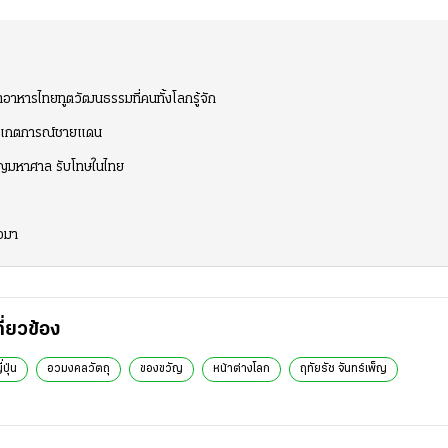
ย้ำอาหารไทยทูตวัฒนธรรมที่คนทั้งโลกรู้จัก
่สังเกตการณ์ชายแดน
ม สูญมหาศาล รับโทษในไทย
่อมา
กี่ยวข้อง
ปุ่น
อวมงคลวัตถุ
ของขวัญ
หน้าต่างโลก
ฤทัยรัช จันทร์เพ็ญ