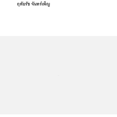
ฤทัยรัช จันทร์เพ็ญ
...