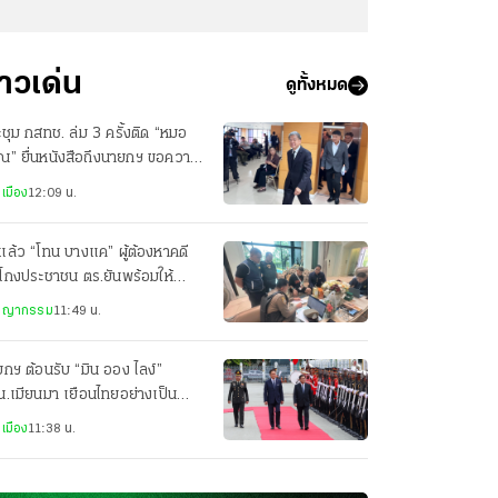
่าวเด่น
ดูทั้งหมด
ชุม กสทช. ล่ม 3 ครั้งติด “หมอ
ณ” ยื่นหนังสือถึงนายกฯ ขอความ
็นธรรม
เมือง
12:09 น.
แล้ว “โทน บางแค” ผู้ต้องหาคดี
โกงประชาชน ตร.ยันพร้อมให้
ามเป็นธรรม
ชญากรรม
11:49 น.
กฯ ต้อนรับ “มิน ออง ไลง์”
.เมียนมา เยือนไทยอย่างเป็น
งการ พร้อมเดินตรวจแถวกอง
เมือง
11:38 น.
ารเกียรติยศ