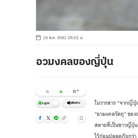
19 ต.ค. 2561 05:01 น.
อวมงคลของญี่ปุ่น
+
ก
ก
-ก
ในวารสาร “จากญี่ปุ่
ฟังข่าว
Light
“อวมงคลวัตถุ” ของญี่
สหายที่เป็นชาวญี่ป
ไว้ก่อนปลอดภัยกว่า