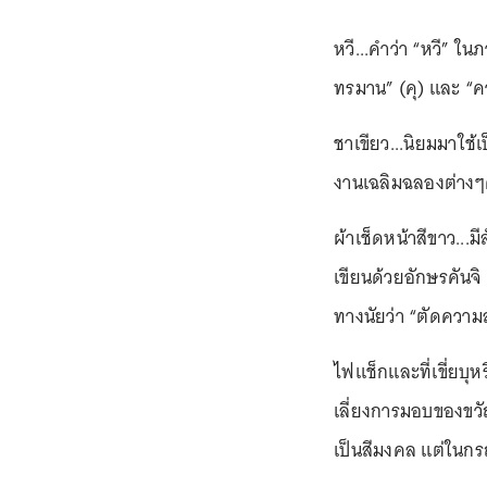
หวี...คำว่า “หวี” ในภ
ทรมาน” (คุ) และ “ค
ชาเขียว...นิยมมาใช
งานเฉลิมฉลองต่างๆค
ผ้าเช็ดหน้าสีขาว...
เขียนด้วยอักษรคันจิ
ทางนัยว่า “ตัดความส
ไฟแช็กและที่เขี่ยบุห
เลี่ยงการมอบของขวัญเป
เป็นสีมงคล แต่ในกรณี