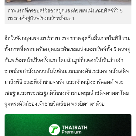
ภาพแรกที่ครอบครัวของดยุคและดัชเชสแห่งเคมบริดจ์ทั้ง 5
พระองค์อยู่กันพร้อมหน้าพร้อมตา
สื่อในอังกฤษเผยแพร่ภาพบรรยากาศสุดชื่นมื่นภายในพิธี รวม
ทั้งภาพที่ครอบครัวดยุคและดัชเชสแห่งเคมบริดจ์ทั้ง 5 คนอยู่
กันพร้อมหน้าเป็นครั้งแรก โดยเป็นรูปที่แสดงให้เห็นว่า เจ้า
ชายน้อยกำลังนอนหลับในอ้อมแขนของดัชเชสเคท หลังเสด็จ
มาถึงพิธี ขณะที่เจ้าชายจอร์จ และเจ้าหญิงชาร์ลอตต์ พระ
เชษฐาและพระเชษฐภคินีของเจ้าชายหลุยส์ เสด็จตามมาโดย
จูงพระหัตถ์ของเจ้าชายวิลเลียม พระบิดา มาด้วย