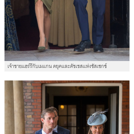
เจ้าชายแฮร์รีกับเมแกน ดยุคและดัชเชสแห่งซัสเซกซ์