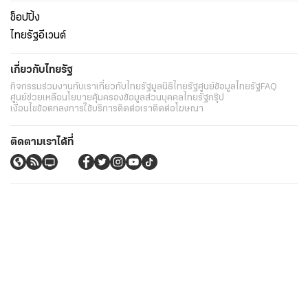
ช็อปปิ้ง
ไทยรัฐอีเวนต์
เกี่ยวกับไทยรัฐ
กิจกรรม
ร่วมงานกับเรา
เกี่ยวกับไทยรัฐ
มูลนิธิไทยรัฐ
ศูนย์ข้อมูลไทยรัฐ
FAQ
ศูนย์ช่วยเหลือ
นโยบายคุ้มครองข้อมูลส่วนบุคคลไทยรัฐกรุ๊ป
เงื่อนไขข้อตกลงการใช้บริการ
ติดต่อเรา
ติดต่อโฆษณา
ติดตามเราได้ที่
Application
My THAIRATH