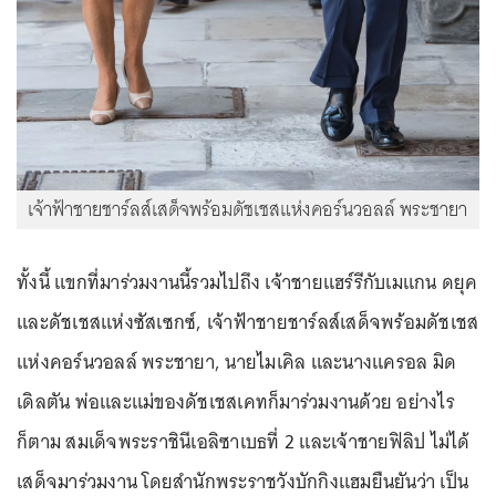
เจ้าฟ้าชายชาร์ลส์เสด็จพร้อมดัชเชสแห่งคอร์นวอลล์ พระชายา
ทั้งนี้ แขกที่มาร่วมงานนี้รวมไปถึง เจ้าชายแฮร์รีกับเมแกน ดยุค
และดัชเชสแห่งซัสเซกซ์, เจ้าฟ้าชายชาร์ลส์เสด็จพร้อมดัชเชส
แห่งคอร์นวอลล์ พระชายา, นายไมเคิล และนางแครอล มิด
เดิลตัน พ่อและแม่ของดัชเชสเคทก็มาร่วมงานด้วย อย่างไร
ก็ตาม สมเด็จพระราชินีเอลิซาเบธที่ 2 และเจ้าชายฟิลิป ไม่ได้
เสด็จมาร่วมงาน โดยสำนักพระราชวังบักกิงแฮมยืนยันว่า เป็น