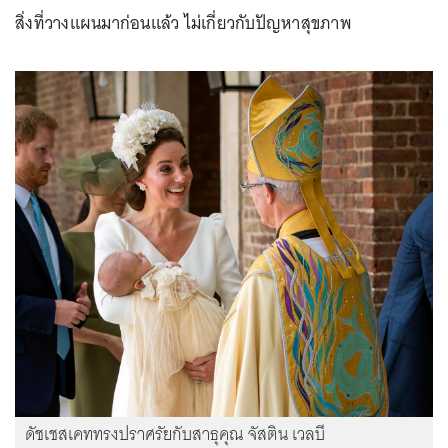
สิ่งที่วางแผนมาก่อนแล้ว ไม่เกี่ยวกับปัญหาสุขภาพ
ดัชเชสเคททรงปราศรัยกับสาธุคุณ จัสติน เวลบี