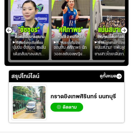
01:08
00:55
00:36
ก
บุ๋มบิ๋ม ชัชชุอร สุดตื่น
ออมสิน ศศิภาพร นัก
แน่นสนาม! แฟนลูก
เต้นกลับมาลงสนาม
วอลเลย์บอลหญิงทีม
ยางสาวไทยเดินทาง
ุ๋ม
ให้ทีมชาติ แอบกังวล
ชาติไทย หวังใช้ 2
เข้ามาเชียร์สาวไทย
ัง
จังหวะไม่เข้ากับเพื่อน
เกมที่เหลือ ปรับจู
อย่างคึกคัก เพื่อให้
ย
นระบบทีมก่อนลุยชิง
กำลังใจ ก่อนที่สาว
สรุปไทม์ไลน์
ดูทั้งหมด
แชมป์เอเชีย
ไทยจะคว้าชัย
กราดยิงเทพศิรินทร์ นนทบุรี
ติดตาม