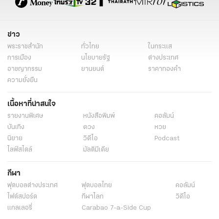
ข่าว
พระราชสำนัก
ทั่วไทย
ในกระแส
การเมือง
นโยบายรัฐ
ต่างประเทศ
อาชญากรรม
ยานยนต์
ราคาทองคำ
ความยั่งยืน
เนื้อหาที่น่าสนใจ
รายงานพิเศษ
หนังสือพิมพ์
คอลัมน์
บันเทิง
ดวง
หวย
นิยาย
วิดีโอ
Podcast
ไลฟ์สไตล์
มัลติมีเดีย
กีฬา
ฟุตบอลต่่างประเทศ
ฟุตบอลไทย
คอลัมน์
ไฟต์สปอร์ต
กีฬาโลก
วิดีโอ
แกลเลอรี่
Carabao 7-a-Side Cup