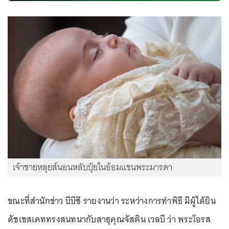
เจ้าชายหลุยส์นอนหลับปุ๋ยในอ้อมแขนพระมารดา
ขณะที่สำนักข่าว บีบีซี รายงานว่า ระหว่างการทำพิธี มีผู้ได้ยิน
ดัชเชสเคททรงสนทนากับสาธุคุณจัสติน เวลบี ว่า พระโอรส