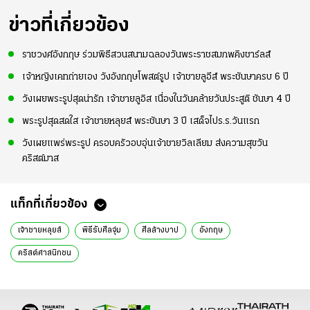
ข่าวที่เกี่ยวข้อง
ราชวงศ์อังกฤษ ร่วมพิธีสวนสนามฉลองวันพระราชสมภพคิงชาร์ลส์
เจ้าหญิงเคทถ่ายเอง วังอังกฤษโพสต์รูป เจ้าชายลูอีส์ พระชันษาครบ 6 ปี
วังเผยพระรูปสุดน่ารัก เจ้าชายลูอิส เนื่องในวันคล้ายวันประสูติ ชันษา 4 ปี
พระรูปสุดสดใส เจ้าชายหลุยส์ พระชันษา 3 ปี เสด็จไปร.ร.วันแรก
วังเผยแพร่พระรูป ครอบครัวอบอุ่นเจ้าชายวิลเลียม ส่งความสุขวัน
คริสต์มาส
แท็กที่เกี่ยวข้อง
เจ้าชายหลุยส์
พิธีรับศีลจุ่ม
ศีลล้างบาป
อังกฤษ
คริสต์ศาสนิกชน