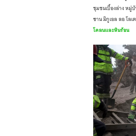
ชุมชนเบื้องล่าง หมู่บ
ซาน มิกูเอล ลอ โลเ
โคลนและหินร้อน