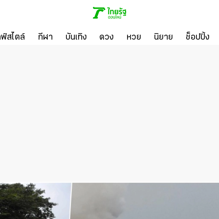
ลฟ์สไตล์
กีฬา
บันเทิง
ดวง
หวย
นิยาย
ช็อปปิ้ง