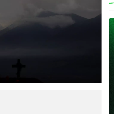
อีส
...