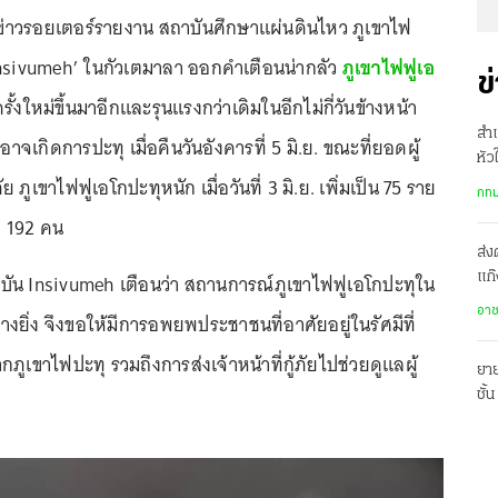
นักข่าวรอยเตอร์รายงาน สถาบันศึกษาแผ่นดินไหว ภูเขาไฟ
Insivumeh’ ในกัวเตมาลา ออกคำเตือนน่ากลัว
ภูเขาไฟฟูเอ
ข
้งใหม่ขึ้นมาอีกและรุนแรงกว่าเดิมในอีกไม่กี่วันข้างหน้า
สำเ
เกิดการปะทุ เมื่อคืนวันอังคารที่ 5 มิ.ย. ขณะที่ยอดผู้
หัว
 ภูเขาไฟฟูเอโกปะทุหนัก เมื่อวันที่ 3 มิ.ย. เพิ่มเป็น 75 ราย
รพ.
กทม
ง 192 คน
ส่ง
ัน Insivumeh เตือนว่า สถานการณ์ภูเขาไฟฟูเอโกปะทุใน
แก๊
ปร
อา
่างยิ่ง จึงขอให้มีการอพยพประชาชนที่อาศัยอยู่ในรัศมีที่
ภูเขาไฟปะทุ รวมถึงการส่งเจ้าหน้าที่กู้ภัยไปช่วยดูแลผู้
ยาย
ชั้
ฟ
พร้