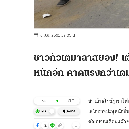
6 มิ.ย. 2561 19:05 น.
ชาวกัวเตมาลาสยอง! เตื
หนักอีก คาดแรงกว่าเดิ
ชาวบ้านใกล้ภูเขาไฟ
+
ก
ก
-ก
เอโกอาจปะทุหนักขึ้นม
ฟังข่าว
Light
สัญญาณเตือนแล้ว ข