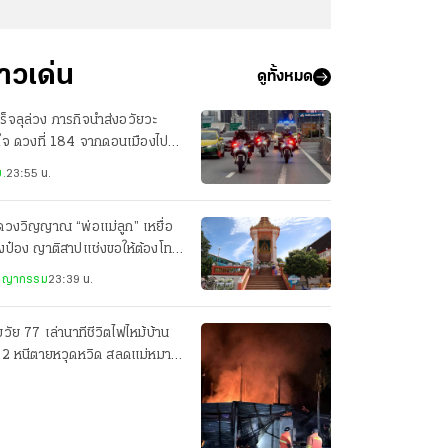
่าวเด่น
ดูทั้งหมด
ร็จลุล่วง ภารกิจนำส่งอวัยวะ
ใจ ดวงที่ 184 จากดอนเมืองไป
ศิริราช เพียง 22 นาที
.
23:55 น.
ดวงวิญญาณ “พ่อแม่ลูก” เหยื่อ
งป๋อง ญาติสาปแช่งขอให้ต้องโทษ
ะหาร
ชญากรรม
23:39 น.
วัย 77 เล่านาทีชีวิตไฟไหม้บ้าน
น 2 หนีตายหวุดหวิด สลดแม่หมา
อมลูกน้อยดับ 7 ตัว