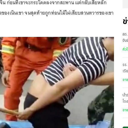
จีน ก่อนที่เขาจะกระโดดลงจากสะพาน แต่กลับเสียหลัก
ของเนินเขา จนสุดท้ายถูกท่อนไม้ไผ่เสียบสวนทวารของเขา
ข
ตร.
ขัง
อั
ทั่ว
รร.
เรี
ราด
อา
นำร
โรง
อา