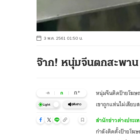
3 พ.ค. 2561 01:50 น.
จ๊าก! หนุ่มจีนตกสะพาน
หนุ่มจีนติดป้ายโฆ
+
ก
ก
-ก
เขาถูกแท่นไผ่เสียบ
ฟังข่าว
Light
สำนักข่าวต่างประเ
กำลังติดตั้งป้ายโฆ