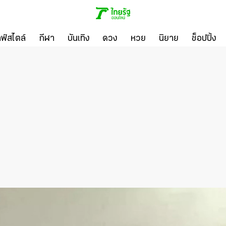
ลฟ์สไตล์
กีฬา
บันเทิง
ดวง
หวย
นิยาย
ช็อปปิ้ง