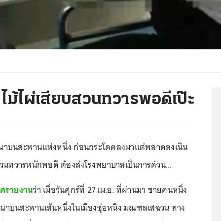
 ไม้ไผ่เสียบสวนทวารพอดีเป๊ะ
ษณาบนสะพานแห่งหนึ่ง ก่อนกระโดดลงมาแต่พลาดลงเนิน
สวนทวารหนักพอดี ต้องส่งโรงพยาบาลเป็นการด่วน...
ทศรายงาน
ว่า เมื่อวันศุกร์ที่ 27 เม.ย. ที่ผ่านมา ชายคนหนึ่ง
ษณาบนสะพานเส้นหนึ่งในเมืองซุ่ยหนิง มณฑลเสฉวน ทาง