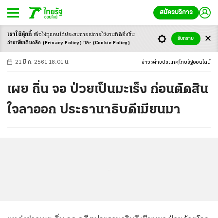
สมัครบริการ
เราใช้คุ้กกี้
เพื่อให้ทุกคนได้ประสบ
การณ์การใช้งานที่ดียิ่งขึ้น
+
ก
ก
-ก
รับทราบ
อ่านเพิ่มเติมคลิก
(Privacy Policy)
และ
(Cookie Policy)
21 มี.ค. 2561 18:01 น.
ข่าว
ต่างประเทศ
ไทยรัฐออนไลน์
เผย ถิ่น จอ ป่วยเป็นมะเร็ง ก่อนตัดสิน
ใจลาออก ประธานาธิบดีเมียนมา
...