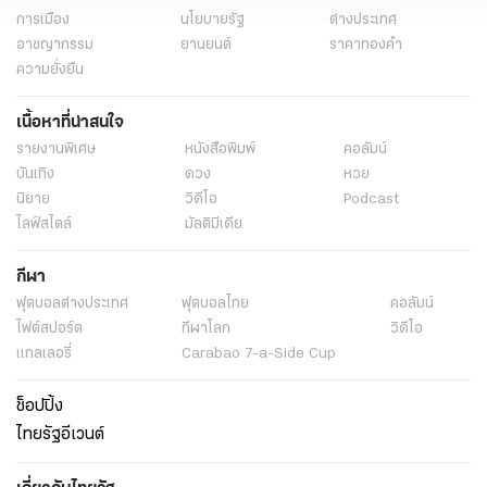
การเมือง
นโยบายรัฐ
ต่างประเทศ
อาชญากรรม
ยานยนต์
ราคาทองคำ
ความยั่งยืน
เนื้อหาที่น่าสนใจ
รายงานพิเศษ
หนังสือพิมพ์
คอลัมน์
บันเทิง
ดวง
หวย
นิยาย
วิดีโอ
Podcast
ไลฟ์สไตล์
มัลติมีเดีย
กีฬา
ฟุตบอลต่่างประเทศ
ฟุตบอลไทย
คอลัมน์
ไฟต์สปอร์ต
กีฬาโลก
วิดีโอ
แกลเลอรี่
Carabao 7-a-Side Cup
ช็อปปิ้ง
ไทยรัฐอีเวนต์