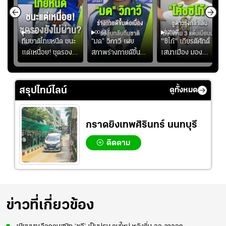
03:00
00:51
02:06
คดี!
ทีมชาติไทยหนืด ชนะ
“มด” วิภาวี เผย
"ซิโก้" เกียรติศักดิ์
ยร์
แต่เหนื่อย! ชุดรอง
สภาพร่างกายดีขึ้น
เสนาเมือง มอง
บ
ยังไม่ผ่าน?
อย่างต่อเนื่อง พร้อม
ว่าการเปิดโอกาสให้
"
พยายามลงสนามให้
แข้งดาวรุ่งลงสนาม
มากขึ้น เพื่อเรียก
อย่างต่อเนื่อง
สรุปไทม์ไลน์
ดูทั้งหมด
ความมั่นใจ
กราดยิงเทพศิรินทร์ นนทบุรี
ติดตาม
ข่าวที่เกี่ยวข้อง