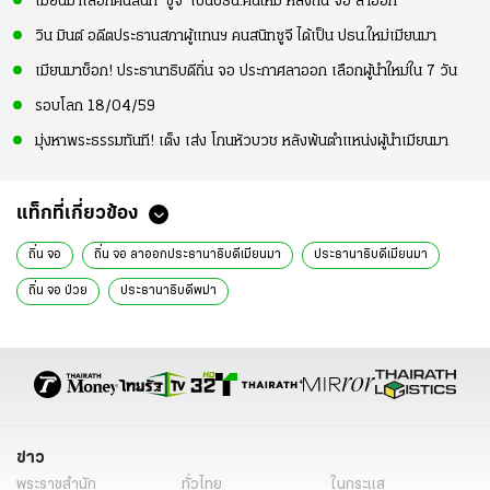
เมียนมาเลือกคนสนิท ‘ซูจี’ เป็นปธน.คนใหม่ หลังถิ่น จอ ลาออก
วิน มินต์ อดีตประธานสภาผู้แทนฯ คนสนิทซูจี ได้เป็น ปธน.ใหม่เมียนมา
เมียนมาช็อก! ประธานาธิบดีถิ่น จอ ประกาศลาออก เลือกผู้นำใหม่ใน 7 วัน
รอบโลก 18/04/59
มุ่งหาพระธรรมทันที! เต็ง เส่ง โกนหัวบวช หลังพ้นตำแหน่งผู้นำเมียนมา
แท็กที่เกี่ยวข้อง
ถิ่น จอ
ถิ่น จอ ลาออกประธานาธิบดีเมียนมา
ประธานาธิบดีเมียนมา
ถิ่น จอ ป่วย
ประธานาธิบดีพม่า
ข่าว
พระราชสำนัก
ทั่วไทย
ในกระแส