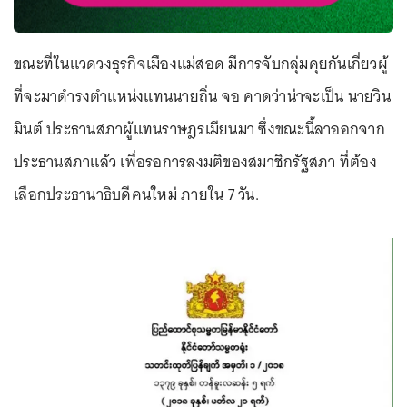
ขณะที่ในแวดวงธุรกิจเมืองแม่สอด มีการจับกลุ่มคุยกันเกี่ยวผู้
ที่จะมาดำรงตำแหน่งแทนนายถิ่น จอ คาดว่าน่าจะเป็น นายวิน
มินต์ ประธานสภาผู้แทนราษฎรเมียนมา ซึ่งขณะนี้ลาออกจาก
ประธานสภาแล้ว เพื่อรอการลงมติของสมาชิกรัฐสภา ที่ต้อง
เลือกประธานาธิบดีคนใหม่ ภายใน 7 วัน.