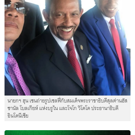
นายกฯ ฮุน เซนถ่ายรูปเซลฟี่กับสมเด็จพระราชาธิบดีสุลต่านฮัส
ซานัล โบลเกียห์ แห่งบรูไน และโจโก วิโดโด ประธานาธิบดี
อินโดนีเซีย