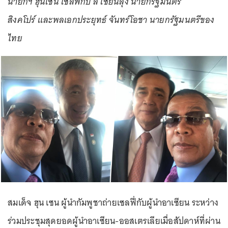
นายกฯ ฮุนเซน เซลฟี่กับ ลี เซียนลุง นายกรัฐมนตรี
สิงคโปร์ และพลเอกประยุทธ์ จันทร์โอชา นายกรัฐมนตรีของ
ไทย
สมเด็จ ฮุน เซน ผู้นำกัมพูชาถ่ายเซลฟี่กับผู้นำอาเซียน ระหว่าง
ร่วมประชุมสุดยอดผู้นำอาเซียน-ออสเตรเลียเมื่อสัปดาห์ที่ผ่าน