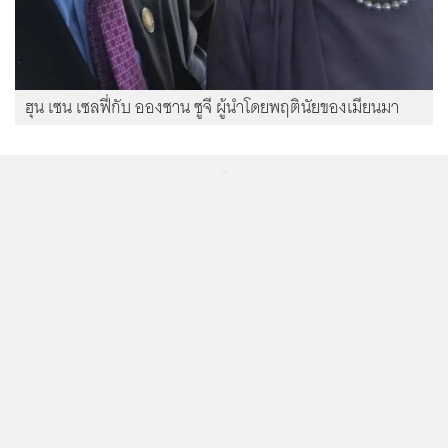
ฮุน เซน เซลฟี่กับ อองซาน ซูจี ผู้นำโดยพฤตินัยของเมียนมา
...