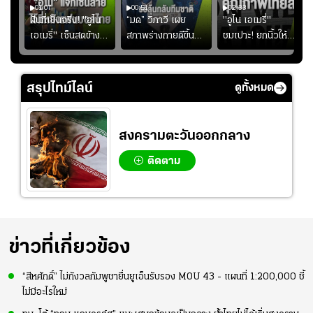
01:07
00:51
02:33
้อง
ฝันที่เป็นจริง! "อูไน
“มด” วิภาวี เผย
"อูไน เอเมรี่"
เอเมรี่" เซ็นสดข้าง
สภาพร่างกายดีขึ้น
ชมเปาะ! ยกนิ้วให้
รอยสักบนแผ่นหลัง
อย่างต่อเนื่อง พร้อม
แท็กติกบีจี แฮปปี้
ู่ใน
"คุณเต๊ะ" แฟนพันธุ์
พยายามลงสนามให้
สุดๆ กับการเยือนไทย
แท้วิลล่า นาน 33 ปี
มากขึ้น เพื่อเรียก
สรุปไทม์ไลน์
ดูทั้งหมด
ความมั่นใจ
สงครามตะวันออกกลาง
ติดตาม
ข่าวที่เกี่ยวข้อง
“สีหศักดิ์” ไม่กังวลกัมพูชายื่นยูเอ็นรับรอง MOU 43 - แผนที่ 1:200,000 ชี้
ไม่มีอะไรใหม่