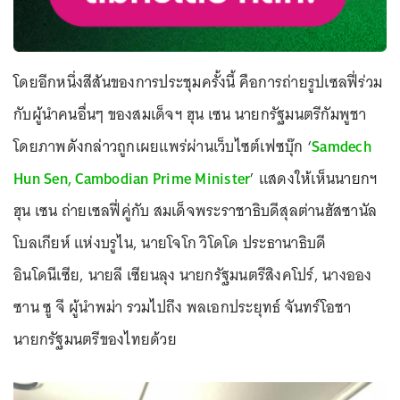
โดยอีกหนึ่งสีสันของการประชุมครั้งนี้ คือการถ่ายรูปเซลฟี่ร่วม
กับผู้นำคนอื่นๆ ของสมเด็จฯ ฮุน เซน นายกรัฐมนตรีกัมพูชา
โดยภาพดังกล่าวถูกเผยแพร่ผ่านเว็บไซต์เฟซบุ๊ก ‘
Samdech
Hun Sen, Cambodian Prime Minister
’ แสดงให้เห็นนายกฯ
ฮุน เซน ถ่ายเซลฟี่คู่กับ สมเด็จพระราชาธิบดีสุลต่านฮัสซานัล
โบลเกียห์ แห่งบรูไน, นายโจโก วิโดโด ประธานาธิบดี
อินโดนีเซีย, นายลี เซียนลุง นายกรัฐมนตรีสิงคโปร์, นางออง
ซาน ซู จี ผู้นำพม่า รวมไปถึง พลเอกประยุทธ์ จันทร์โอชา
นายกรัฐมนตรีของไทยด้วย