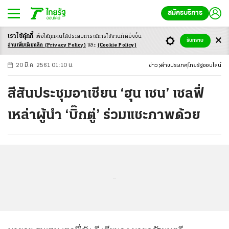
สมัครบริการ
เราใช้คุ้กกี้
เพื่อให้ทุกคนได้ประสบ
การณ์การใช้งานที่ดียิ่งขึ้น
+
ก
ก
-ก
รับทราบ
อ่านเพิ่มเติมคลิก
(Privacy Policy)
และ
(Cookie Policy)
20 มี.ค. 2561 01:10 น.
ข่าว
ต่างประเทศ
ไทยรัฐออนไลน์
สีสันประชุมอาเซียน ‘ฮุน เซน’ เซลฟี่
เหล่าผู้นำ ‘บิ๊กตู่’ ร่วมแชะภาพด้วย
...