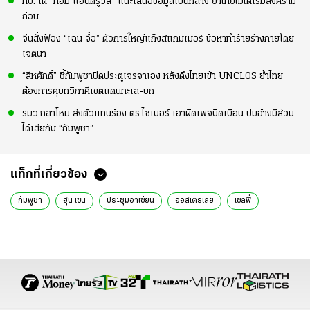
ทบ. โต้ “ทอม แอนดรูว์ส” แนะเสนอข้อมูลเป็นกลาง ย้ำไทยไม่ได้เริ่มสงคราม
ก่อน
จีนสั่งฟ้อง “เฉิน จื้อ” ตัวการใหญ่แก๊งสแกมเมอร์ ข้อหาทำร้ายร่างกายโดย
เจตนา
“สีหศักดิ์” ชี้กัมพูชาปิดประตูเจรจาเอง หลังดึงไทยเข้า UNCLOS ย้ำไทย
ต้องการคุยทวิภาคีเขตแดนทะเล-บก
รมว.กลาโหม ส่งตัวแทนร้อง ตร.ไซเบอร์ เอาผิดเพจบิดเบือน ปมอ้างมีส่วน
ได้เสียกับ “กัมพูชา”
แท็กที่เกี่ยวข้อง
กัมพูชา
ฮุน เซน
ประชุมอาเซียน
ออสเตรเลีย
เซลฟี่