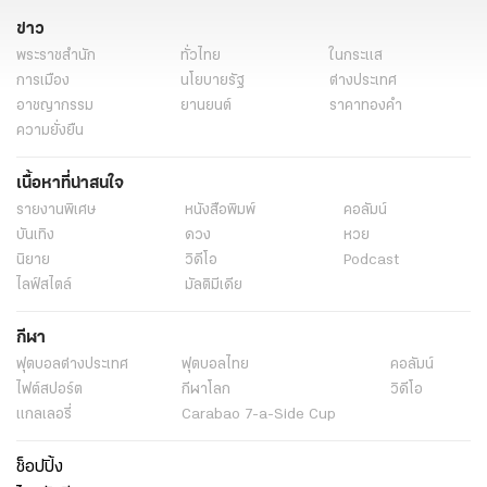
ข่าว
พระราชสำนัก
ทั่วไทย
ในกระแส
การเมือง
นโยบายรัฐ
ต่างประเทศ
อาชญากรรม
ยานยนต์
ราคาทองคำ
ความยั่งยืน
เนื้อหาที่น่าสนใจ
รายงานพิเศษ
หนังสือพิมพ์
คอลัมน์
บันเทิง
ดวง
หวย
นิยาย
วิดีโอ
Podcast
ไลฟ์สไตล์
มัลติมีเดีย
กีฬา
ฟุตบอลต่่างประเทศ
ฟุตบอลไทย
คอลัมน์
ไฟต์สปอร์ต
กีฬาโลก
วิดีโอ
แกลเลอรี่
Carabao 7-a-Side Cup
ช็อปปิ้ง