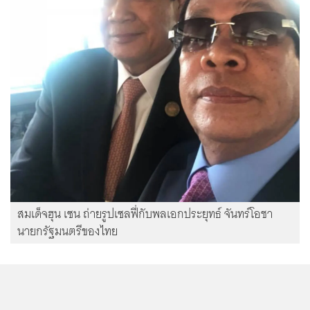
สมเด็จฮุน เซน ถ่ายรูปเซลฟี่กับพลเอกประยุทธ์ จันทร์โอชา
นายกรัฐมนตรีของไทย