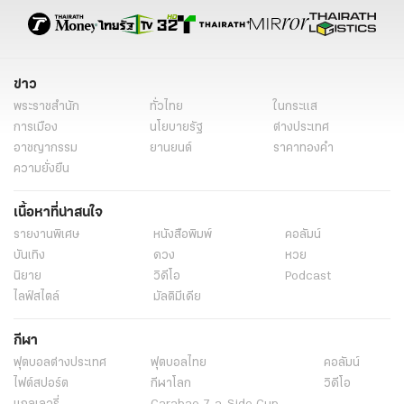
ข่าว
พระราชสำนัก
ทั่วไทย
ในกระแส
การเมือง
นโยบายรัฐ
ต่างประเทศ
อาชญากรรม
ยานยนต์
ราคาทองคำ
ความยั่งยืน
เนื้อหาที่น่าสนใจ
รายงานพิเศษ
หนังสือพิมพ์
คอลัมน์
บันเทิง
ดวง
หวย
นิยาย
วิดีโอ
Podcast
ไลฟ์สไตล์
มัลติมีเดีย
กีฬา
ฟุตบอลต่่างประเทศ
ฟุตบอลไทย
คอลัมน์
ไฟต์สปอร์ต
กีฬาโลก
วิดีโอ