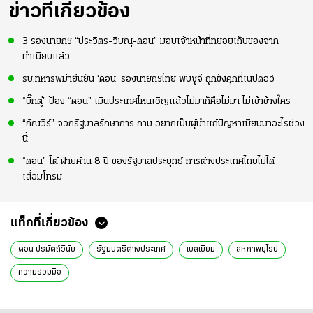
ความมั่นใจ
ข่าวที่เกี่ยวข้อง
3 รองนายกฯ “ประวิตร-วิษณุ-ดอน” มอบเจ้าหน้าที่ทยอยเก็บของจาก
ทำเนียบแล้ว
รบ.ทหารพม่ายืนยัน ‘ดอน’ รองนายกฯไทย พบซูจี ถูกขังคุกที่เนปิดอว์
“บิ๊กตู่” ป้อง “ดอน” เมินประเทศไหนเชิญแล้วไม่มาก็คือไม่มา ไม่เข้าข้างใคร
“กัณวีร์” จวกรัฐบาลรักษาการ ถาม อยากเป็นผู้นำแก้ปัญหาเมียนมาอะไรช่วง
นี้
“ดอน” โต้ ฝ่ายค้าน 8 ปี ของรัฐบาลประยุทธ์ การต่างประเทศไทยไม่ได้
เสื่อมโทรม
แท็กที่เกี่ยวข้อง
ดอน ปรมัตถ์วินัย
รัฐมนตรีต่างประเทศ
เบลเยียม
สหภาพยุโรป
ความร่วมมือ