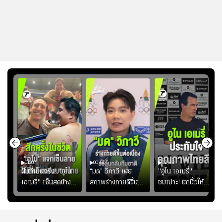
01:07
00:51
02:33
้อง
ฝันที่เป็นจริง! "อูไน
“มด” วิภาวี เผย
"อูไน เอเมรี่"
เอเมรี่" เซ็นสดข้าง
สภาพร่างกายดีขึ้น
ชมเปาะ! ยกนิ้วให้
รอยสักบนแผ่นหลัง
อย่างต่อเนื่อง พร้อม
แท็กติกบีจี แฮปปี้
ู่ใน
"คุณเต๊ะ" แฟนพันธุ์
พยายามลงสนามให้
สุดๆ กับการเยือนไทย
แท้วิลล่า นาน 33 ปี
มากขึ้น เพื่อเรียก