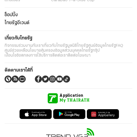
แกลเลอรี่
Carabao 7-a-Side Cup
ช็อปปิ้ง
ไทยรัฐอีเวนต์
เกี่ยวกับไทยรัฐ
กิจกรรม
ร่วมงานกับเรา
เกี่ยวกับไทยรัฐ
มูลนิธิไทยรัฐ
ศูนย์ข้อมูลไทยรัฐ
FAQ
ศูนย์ช่วยเหลือ
นโยบายคุ้มครองข้อมูลส่วนบุคคลไทยรัฐกรุ๊ป
เงื่อนไขข้อตกลงการใช้บริการ
ติดต่อเรา
ติดต่อโฆษณา
ติดตามเราได้ที่
Application
My THAIRATH