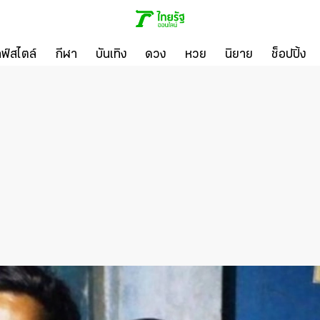
ลฟ์สไตล์
กีฬา
บันเทิง
ดวง
หวย
นิยาย
ช็อปปิ้ง