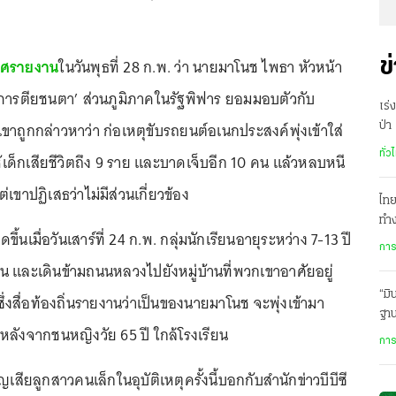
ทศรายงาน
ในวันพุธที่ 28 ก.พ. ว่า นายมาโนช ไพธา หัวหน้า
ข
ารตียชนตา’ ส่วนภูมิภาคในรัฐพิฟาร ยอมมอบตัวกับ
เร่
าถูกกล่าวหาว่า ก่อเหตุขับรถยนต์อเนกประสงค์พุ่งเข้าใส่
ป่า
ทั่ว
้เด็กเสียชีวิตถึง 9 ราย และบาดเจ็บอีก 10 คน แล้วหลบหนี
่เขาปฏิเสธว่าไม่มีส่วนเกี่ยวข้อง
ไท
ทำง
ขึ้นเมื่อวันเสาร์ที่ 24 ก.พ. กลุ่มนักเรียนอายุระหว่าง 7-13 ปี
สา
การ
น และเดินข้ามถนนหลวงไปยังหมู่บ้านที่พวกเขาอาศัยอยู่
“มิ
ซึ่งสื่อท้องถิ่นรายงานว่าเป็นของนายมาโนช จะพุ่งเข้ามา
ฐา
หลังจากชนหญิงวัย 65 ปี ใกล้โรงเรียน
เอ
การ
ูญเสียลูกสาวคนเล็กในอุบัติเหตุครั้งนี้บอกกับสำนักข่าวบีบีซี