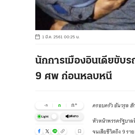
1 มี.ค. 2561 00:25 น.
นักการเมืองอินเดียขับร
9 ศพ ก่อนหลบหนี
ครอบครัว อันวรุล ฮั
+
ก
ก
-ก
ฟังข่าว
Light
หัวหน้าพรรครัฐบาลอิ
จนเสียชีวิตถึง 9 รา