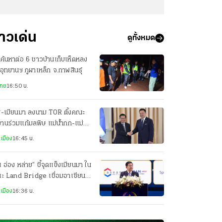
่าวเด่น
ดูทั้งหมด
งค้นหาต่อ 6 ชาวบ้านเก็บเห็ดหลง
 อุทยานฯ ภูผาเหล็ก จ.กาฬสินธุ์
ไทย
16:50 น.
ย-เมียนมา ลงนาม TOR ตั้งคณะ
านร่วมแก้มลพิษ แม่น้ำกก-แม่น้ำ
ย
เมือง
16:45 น.
น อ่อง หล่าย” ชี้จุดแข็งเมียนมา ใน
นะ Land Bridge เชื่อมอาเซียน-
เชียตะวันออก
เมือง
16:36 น.