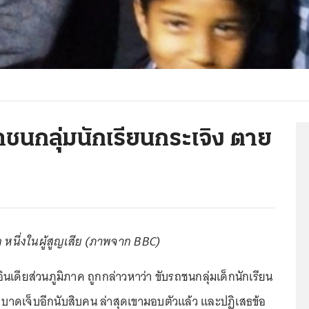
ถชนกลุ่มนักเรียนกระเจิง ตาย
ก หนึ่งในผู้สูญเสีย (ภาพจาก BBC)
นเดียส่วนภูมิภาค ถูกกล่าวหาว่า ขับรถชนกลุ่มเด็กนักเรียน
ย บาดเจ็บอีกนับสิบคน ล่าสุดเขามอบตัวแล้ว และปฏิเสธข้อ