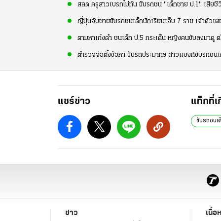
สลด ครูสาวเบรกไม่ทัน ขับรถชน "เด็กชาย ป.1" เสียชีว
ญี่ปุ่นจับชายขับรถชนเด็กนักเรียนเจ็บ 7 ราย เจ้าตัวเ
ตามหาเก๋งดำ ชนเด็ก ป.5 กระเด็น หญิงคนขับลงมาดู ต่อว
ตำรวจจ่อตั้งข้อหา ขับรถประมาทฯ สาวแบงก์ขับรถชนเ
แชร์ข่าว
แท็กที่เ
ขับรถชนเด
ข่าว
เนื้อ