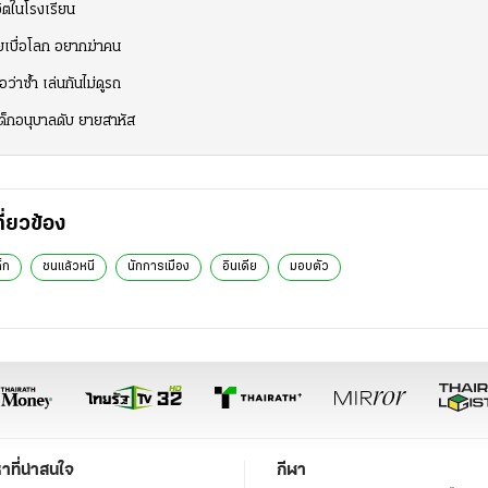
ิตในโรงเรียน
ผยเบื่อโลก อยากฆ่าคน
่าซ้ำ เล่นกันไม่ดูรถ
ด็กอนุบาลดับ ยายสาหัส
กี่ยวข้อง
็ก
ชนแล้วหนี
นักการเมือง
อินเดีย
มอบตัว
หาที่น่าสนใจ
กีฬา