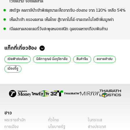
เวียดนาม จ่อยึดตลาด
สหรัฐฯ ลดภาษีนำเข้าพัสดุขนาดเล็กจากจีน-ฮ่องกง จาก 120% เหลือ 54%
เห็ดนำเข้า ครองตลาด เห็ดไทย สู้ราคาไม่ได้-ขาดเทคโนโลยีเพิ่มมูลค่า
เปิดตลาดลอตเตอรี่วังสะพุงหงอยสนิท ฉุดยอดหายเกือบพันล้าน
แท็กที่เกี่ยวข้อง
เปิดฟ้าส่องโลก
นิติการุณย์ มิ่งรุจิราลัย
สินค้าจีน
ตลาดค้าส่ง
เมืองอี้อู
ข่าว
พระราชสำนัก
ทั่วไทย
ในกระแส
การเมือง
นโยบายรัฐ
ต่างประเทศ