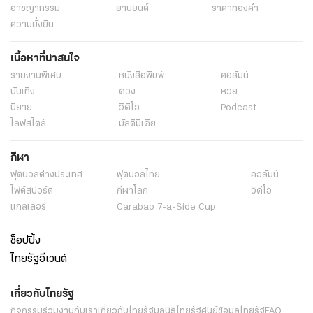
อาชญากรรม
ยานยนต์
ราคาทองคำ
ความยั่งยืน
เนื้อหาที่น่าสนใจ
รายงานพิเศษ
หนังสือพิมพ์
คอลัมน์
บันเทิง
ดวง
หวย
นิยาย
วิดีโอ
Podcast
ไลฟ์สไตล์
มัลติมีเดีย
กีฬา
ฟุตบอลต่่างประเทศ
ฟุตบอลไทย
คอลัมน์
ไฟต์สปอร์ต
กีฬาโลก
วิดีโอ
แกลเลอรี่
Carabao 7-a-Side Cup
ช็อปปิ้ง
ไทยรัฐอีเวนต์
เกี่ยวกับไทยรัฐ
กิจกรรม
ร่วมงานกับเรา
เกี่ยวกับไทยรัฐ
มูลนิธิไทยรัฐ
ศูนย์ข้อมูลไทยรัฐ
FAQ