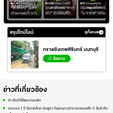
01:45
00:58
00:33
มรับ
"พรพรรณ" ปักธง
ตามหาตัวแทน "กาเซ
เปิดเหตุผลที่แท้จริงที่
ุก
เป้าหมายต่อไป คว้า
มีโร่" สเปคไหนที่ใช่
"โม ซาลาห์" อยาก
แชมป์ชิงแชมป์
สำหรับแมนยูยุค
ย้ายซบ "แทร็บซอนส
ญ
เอเชีย เพื่อตั๋ว
"คาร์ริค 2.0"?
ปอร์"
โอลิมปิก
สรุปไทม์ไลน์
ดูทั้งหมด
กราดยิงเทพศิรินทร์ นนทบุรี
ติดตาม
ข่าวที่เกี่ยวข้อง
ข่าวลือทำให้พรมแดนพัง
ครบรอบ 1 ปี ขัดแย้งไทย-กัมพูชา ปิดด่านการค้าชายแดนเหลือ 0 สินค้าจีน-