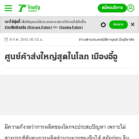
สมัครบริการ
เราใช้คุ้กกี้
เพื่อให้ทุกคนได้ประสบ
การณ์การใช้งานที่ดียิ่งขึ้น
+
ก
ก
-ก
รับทราบ
อ่านเพิ่มเติมคลิก
(Privacy Policy)
และ
(Cookie Policy)
8 ก.พ. 2561 05:01 น.
ข่าว
ต่างประเทศ
นิติการุณย์ มิ่งรุจิราลัย
ศูนย์ค้าส่งใหญ่สุดในโลก เมืองอี้อู
...
มีความกังวลว่าการผลิตของโลกจะประสบปัญหา เพราะไม่
สามารถสู้ต้นทุนการผลิตจำนวนมากของจีนได้ สมัยก่อน จีน