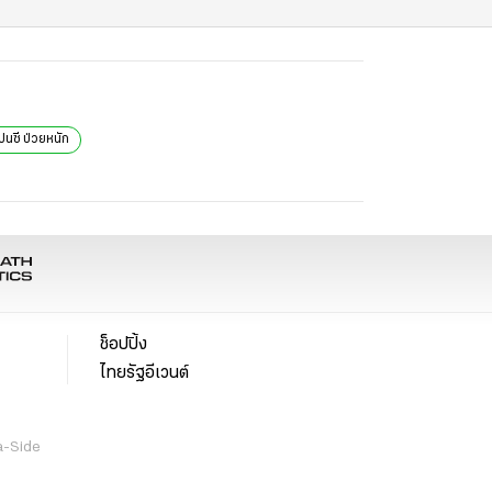
ปนซี ป่วยหนัก
ช็อปปิ้ง
ไทยรัฐอีเวนต์
a-Side