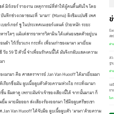
ไซต์ มิร์เรอร์ รายงาน เหตุการณ์ที่ทำให้ผู้คนตื้นตันใจ โดย
 บันทึกช่วงเวลาขณะที่ ‘มามา’ (Mama) ลิงชิมแปนซี เพศ
ข
ัล เบอร์เกอร์ ซู ในประเทศเนเธอร์แลนด์ ป่วยหนัก ระยะ
Ea
าหารใดๆ แม้แต่สารอาหารวิตามิน ได้แต่นอนขดตัวอยู่บน
สหร
ล้า ไร้เรี่ยวแรง กระทั่ง เพื่อนเก่าของมามา มาเยี่ยม
ต่า
 วัย 59 ปี ตัวนี้ จำเพื่อนรักคนนี้ได้ มันจึงกลับแสดงความ
สว.
กมา
ฐาน
ต่า
่าของมามา คือ ศาสตราจารย์ Jan Van Huooff ได้มาเยี่ยมมา
้เรียกชื่อมัน ลูบเนื้อลูบตัวด้วยความห่วงใย กระทั่งมามา
เตร
ชา
ึ้น ลืมตาดู เพราะมันจำเจ้าของเสียงนี้ได้ จากนั้นมามา ก็
ฌา
ในก
ยิ้ม ผายมือออก ส่งเสียงร้องออกมา ใช้มือลูบศรีษะเขา
ศ.Jan Van Huooff ได้จับมือ ลูบเนื้อลูบตัว ‘มามา’ด้วยความ