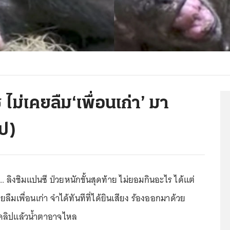
ไม่เคยลืม‘เพื่อนเก่า’ มา
ิป)
ุ์.. ลิงชิมแปนซี ป่วยหนักขั้นสุดท้าย ไม่ยอมกินอะไร ได้แต่
ลืมเพื่อนเก่า จำได้ทันทีที่ได้ยินเสียง ร้องออกมาด้วย
คลิปแล้วน้ำตาอาจไหล