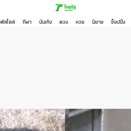
ลฟ์สไตล์
กีฬา
บันเทิง
ดวง
หวย
นิยาย
ช็อปปิ้ง