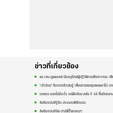
ข่าวที่เกี่ยวข้อง
ดร.เจน กูดดอลล์ นักอนุรักษ์ผู้ปฏิวัติการศึกษาวานร เสี
'เจ้าจ้อน' ชิมแปนซีแสนรู้ เสี่ยงทายยกขุนพลตราไก่
นายกฯ บอกไม่มีอะไร แค่ฝึกซ้อม หลัง F-16 ขึ้นบินกลางด
ลิงชิมแปนซีรู้จัก ประกอบพิธีกรรม
ลิงชิมแปนซีจัด ปาร์ตี้น้ำตาลเมา