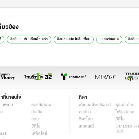
กี่ยวข้อง
ี
ลิงชิมแปนซี ไม่ลืมเพื่อนเก่า
ลิงป่วยหนัก ไม่ลืมเพื่อน
เนเธอร์แลนด์
ลิงชิมแ
หาที่น่าสนใจ
กีฬา
านพิเศษ
หนังสือพิมพ์
ฟุตบอลต่่างประเทศ
ฟุตบอลไทย
น์
บันเทิง
คอลัมน์
ไฟต์สปอร์ต
หวย
กีฬาโลก
วิดีโอ
วิดีโอ
แกลเลอรี่
Carabao 7-
Cup
ast
ไลฟ์สไตล์