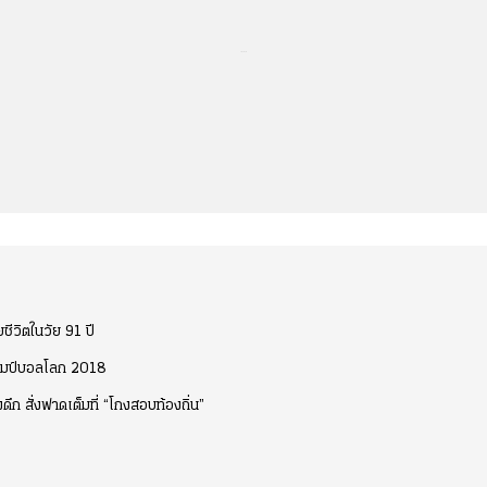
...
ยชีวิตในวัย 91 ปี
 แชมป์บอลโลก 2018
ึก สั่งฟาดเต็มที่ “โกงสอบท้องถิ่น”