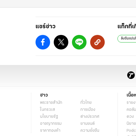
แชร์ข่าว
แท็กที่เ
ลิงชิมแปนซ
ข่าว
เนื้อ
พระราชสำนัก
ทั่วไทย
รายง
ในกระแส
การเมือง
คอลัม
นโยบายรัฐ
ต่างประเทศ
ดวง
อาชญากรรม
ยานยนต์
นิยาย
ราคาทองคำ
ความยั่งยืน
Podc