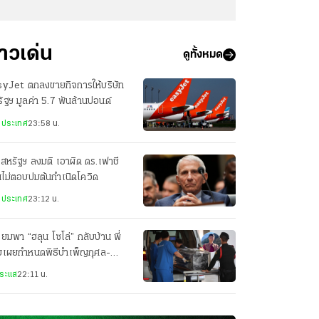
่าวเด่น
ดูทั้งหมด
syJet ตกลงขายกิจการให้บริษัท
ัฐฯ มูลค่า 5.7 พันล้านปอนด์
งประเทศ
23:58 น.
สหรัฐฯ ลงมติ เอาผิด ดร.เฟาชี
ไม่ตอบปมต้นกำเนิดโควิด
งประเทศ
23:12 น.
ียมพา “ฮลุน โซโล่” กลับบ้าน พี่
ยเผยกำหนดพิธีบำเพ็ญกุศล-
ปนกิจศพ
ระแส
22:11 น.