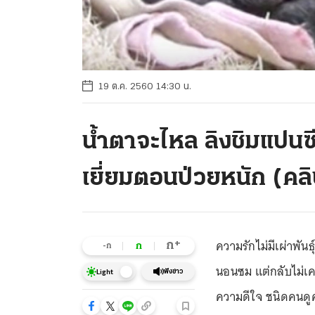
19 ต.ค. 2560 14:30 น.
น้ำตาจะไหล ลิงชิมแปนซี 
เยี่ยมตอนป่วยหนัก (คล
ความรักไม่มีเผ่าพันธ
+
ก
ก
-ก
นอนซม แต่กลับไม่เคย
ฟังข่าว
Light
ความดีใจ ชนิดคนดู