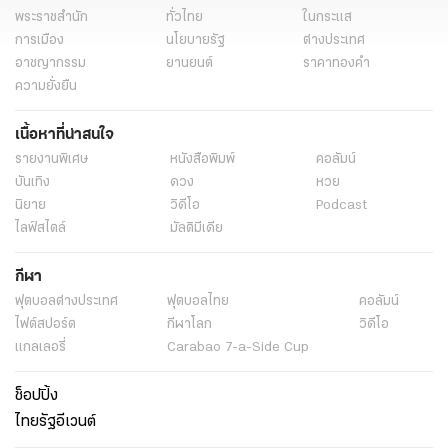
พระราชสำนัก
ทั่วไทย
ในกระแส
การเมือง
นโยบายรัฐ
ต่างประเทศ
อาชญากรรม
ยานยนต์
ราคาทองคำ
ความยั่งยืน
เนื้อหาที่น่าสนใจ
รายงานพิเศษ
หนังสือพิมพ์
คอลัมน์
บันเทิง
ดวง
หวย
นิยาย
วิดีโอ
Podcast
ไลฟ์สไตล์
มัลติมีเดีย
กีฬา
ฟุตบอลต่่างประเทศ
ฟุตบอลไทย
คอลัมน์
ไฟต์สปอร์ต
กีฬาโลก
วิดีโอ
แกลเลอรี่
Carabao 7-a-Side Cup
ช็อปปิ้ง
ไทยรัฐอีเวนต์