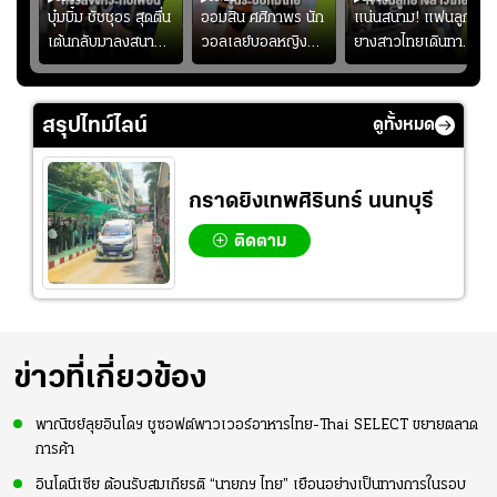
ก
บุ๋มบิ๋ม ชัชชุอร สุดตื่น
ออมสิน ศศิภาพร นัก
แน่นสนาม! แฟนลูก
เต้นกลับมาลงสนาม
วอลเลย์บอลหญิงทีม
ยางสาวไทยเดินทาง
ุ๋ม
ให้ทีมชาติ แอบกังวล
ชาติไทย หวังใช้ 2
เข้ามาเชียร์สาวไทย
ัง
จังหวะไม่เข้ากับเพื่อน
เกมที่เหลือ ปรับจู
อย่างคึกคัก เพื่อให้
ย
นระบบทีมก่อนลุยชิง
กำลังใจ ก่อนที่สาว
สรุปไทม์ไลน์
ดูทั้งหมด
แชมป์เอเชีย
ไทยจะคว้าชัย
กราดยิงเทพศิรินทร์ นนทบุรี
ติดตาม
ข่าวที่เกี่ยวข้อง
พาณิชย์ลุยอินโดฯ ชูซอฟต์พาวเวอร์อาหารไทย-Thai SELECT ขยายตลาด
การค้า
อินโดนีเซีย ต้อนรับสมเกียรติ “นายกฯ ไทย” เยือนอย่างเป็นทางการในรอบ