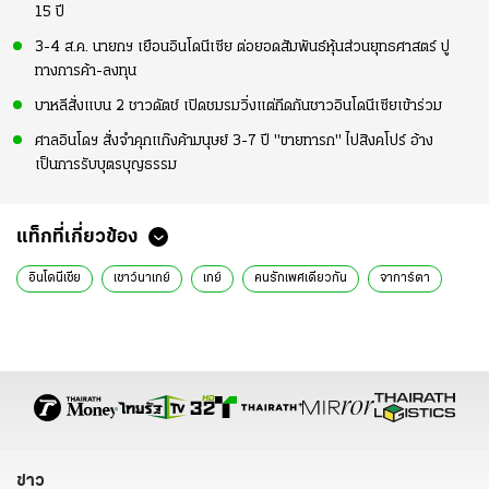
15 ปี
3-4 ส.ค. นายกฯ เยือนอินโดนีเซีย ต่อยอดสัมพันธ์หุ้นส่วนยุทธศาสตร์ ปู
ทางการค้า-ลงทุน
บาหลีสั่งแบน 2 ชาวดัตช์ เปิดชมรมวิ่งแต่กีดกันชาวอินโดนีเซียเข้าร่วม
ศาลอินโดฯ สั่งจำคุกแก๊งค้ามนุษย์ 3-7 ปี "ขายทารก" ไปสิงคโปร์ อ้าง
เป็นการรับบุตรบุญธรรม
แท็กที่เกี่ยวข้อง
อินโดนีเซีย
เซาว์นาเกย์
เกย์
คนรักเพศเดียวกัน
จาการ์ตา
ข่าว