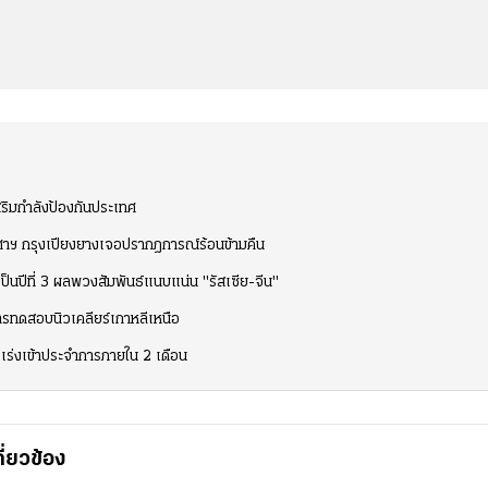
เสริมกำลังป้องกันประเทศ
ศาฯ กรุงเปียงยางเจอปรากฎการณ์ร้อนข้ามคืน
็นปีที่ 3 ผลพวงสัมพันธ์แนบแน่น "รัสเซีย-จีน"
ารทดสอบนิวเคลียร์เกาหลีเหนือ
เร่งเข้าประจำการภายใน 2 เดือน
กี่ยวข้อง