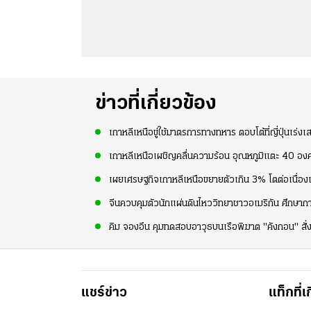
ข่าวที่เกี่ยวข้อง
เกาหลีเหนือขู่ใช้มาตรการทางทหาร ตอบโต้ที่ญี่ปุ่นเร่ง
เกาหลีเหนือเผชิญคลื่นความร้อน อุณหภูมิแตะ 40 อง
เผยเศรษฐกิจเกาหลีเหนือขยายตัวเกิน 3% โตต่อเนื่องเป
จีนควบคุมตัวนักแผ่นดินไหววิทยาชาวอเมริกัน ศึกษาก
คิม จองอึน คุมทดสอบอาวุธบนเรือพิฆาต "คังกอน" สั่ง
แชร์ข่าว
แท็กที่เ