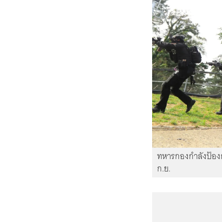
ทหารกองกำลังป้องก
ก.ย.