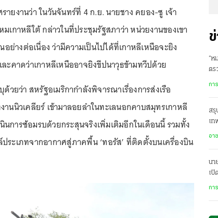
รายงานว่า ในวันจันทร์ที่ 4 ก.ย. นายชาง คยอง-ซู เจ้า
หมเกาหลีใต้ กล่าวในที่ประชุมรัฐสภาว่า หน่วยงานของเขา
ข
่างต่อเนื่อง ว่ามีความเป็นไปได้ที่เกาหลีเหนือจะยิง
“หม
ก และคาดว่าเกาหลีเหนืออาจยิงขีปนาวุธข้ามทวีปด้วย
ตร
อี
การ
ด้วยว่า สหรัฐอเมริกากำลังพิจารณาเรื่องการส่งเรือ
ังงานนิวเคลียร์ เข้ามาลอยลำในทะเลนอกคาบสมุทรเกาหลี
สรุ
นการซ้อมรบด้วยกระสุนจริงเพิ่มเติมอีกในเดือนนี้ รวมทั้ง
เทพ
เพี
อา
ระเภทจากอากาศสู่ภาคพื้น ‘ทอรัส’ ที่ติดตั้งบนเครื่องบิน
นาย
เปิ
การ