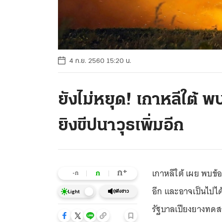
4 ก.ย. 2560 15:20 น.
ยังไม่หยุด! เกาหลีใต้
ยิงขีปนาวุธเพิ่มอีก
เกาหลีใต้ เผย พบข้อบ
+
ก
ก
-ก
อีก และอาจเป็นไปได้
ฟังข่าว
Light
รัฐบาลเปียงยางทดสอบอ