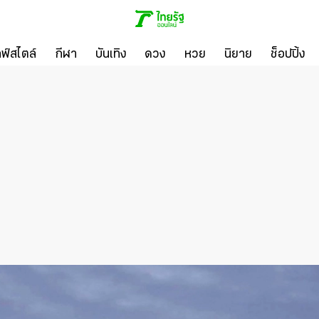
ลฟ์สไตล์
กีฬา
บันเทิง
ดวง
หวย
นิยาย
ช็อปปิ้ง