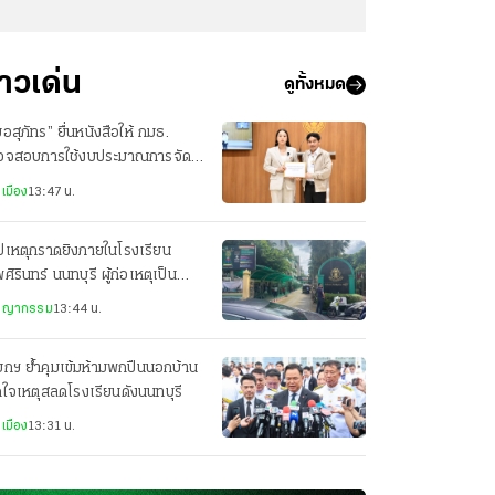
่าวเด่น
ดูทั้งหมด
อสุภัทร” ยื่นหนังสือให้ กมธ.
วจสอบการใช้งบประมาณการจัด
เวนต์ กระทรวงสาธารณสุข
เมือง
13:47 น.
ปเหตุกราดยิงภายในโรงเรียน
ศิรินทร์ นนทบุรี ผู้ก่อเหตุเป็น
ยงเด็ก ม.3
ชญากรรม
13:44 น.
กฯ ย้ำคุมเข้มห้ามพกปืนนอกบ้าน
ดใจเหตุสลดโรงเรียนดังนนทบุรี
เมือง
13:31 น.