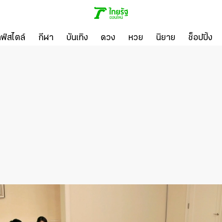
ลฟ์สไตล์
กีฬา
บันเทิง
ดวง
หวย
นิยาย
ช็อปปิ้ง