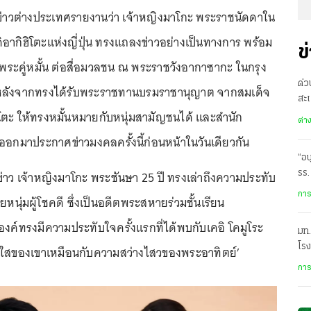
ักข่าวต่างประเทศรายงานว่า เจ้าหญิงมาโกะ พระราชนัดดาใน
อากิฮิโตะแห่งญี่ปุ่น ทรงแถลงข่าวอย่างเป็นทางการ พร้อม
ข
 พระคู่หมั้น ต่อสื่อมวลชน ณ พระราชวังอากาซากะ ในกรุง
ด่ว
ย. หลังจากทรงได้รับพระราชทานบรมราชานุญาต จากสมเด็จ
สะเ
โตะ ให้ทรงหมั้นหมายกับหนุ่มสามัญชนได้ และสำนัก
อา
ต่า
ลออกมาประกาศข่าวมงคลครั้งนี้ก่อนหน้าในวันเดียวกัน
“อน
าว เจ้าหญิงมาโกะ พระชันษา 25 ปี ทรงเล่าถึงความประทับ
รร.
สุด
การ
หนุ่มผู้โชคดี ซึ่งเป็นอดีตพระสหายร่วมชั้นเรียน
องค์ทรงมีความประทับใจครั้งแรกที่ได้พบกับเคอิ โคมูโระ
มท.
โรง
แจ่มใสของเขาเหมือนกับความสว่างไสวของพระอาทิตย์’
หล
การ
ปืน