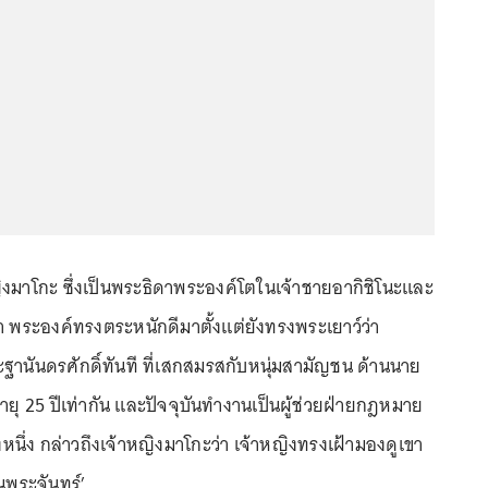
ิงมาโกะ ซึ่งเป็นพระธิดาพระองค์โตในเจ้าชายอากิชิโนะและ
่า พระองค์ทรงตระหนักดีมาตั้งแต่ยังทรงพระเยาว์ว่า
านันดรศักดิ์ทันที ที่เสกสมรสกับหนุ่มสามัญชน ด้านนาย
 อายุ 25 ปีเท่ากัน และปัจจุบันทำงานเป็นผู้ช่วยฝ่ายกฎหมาย
หนึ่ง กล่าวถึงเจ้าหญิงมาโกะว่า เจ้าหญิงทรงเฝ้ามองดูเขา
อนพระจันทร์’