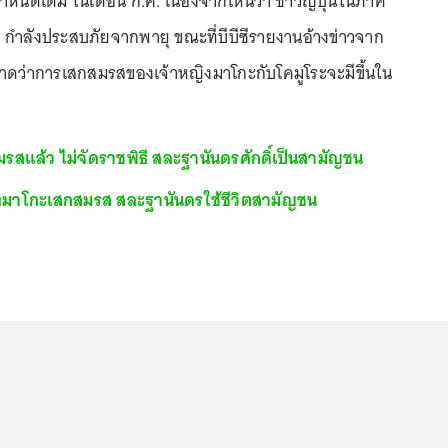
กำหนดเดิม ในเดือน ก.ค. เนื่องจากเห็นว่า ชาวญี่ปุ่นในภาค
ำลังประสบภัยจากพายุ ขณะที่บีบีซีรายงานอ้างข่าวจาก
คาดว่าการเสกสมรสของเจ้าหญิงมาโกะกับโคมูโระจะมีขึ้นใน
รสแล้ว ไม่จัดราชพิธี สละฐานันดรศักดิ์เป็นสามัญชน
ิงมาโกะเสกสมรส สละฐานันดรใช้ชีวิตสามัญชน