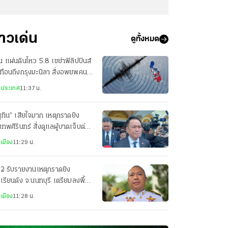
่าวเด่น
ดูทั้งหมด
น แผ่นดินไหว 5.8 เขย่าฟิลิปปินส์
ทือนถึงกรุงมะนิลา สั่งอพยพคนใน
คารราชการ
งประเทศ
11:37 น.
ุทิน” เสียใจมาก เหตุกราดยิง
เทพศิรินทร์ สั่งดูแลผู้บาดเจ็บด่วน
เมือง
11:29 น.
2 รับรายงานเหตุกราดยิง
เรียนดัง จ.นนทบุรี เตรียมลงพื้นที่
ังเหตุสงบ รอตรวจสอบที่มาอาวุธ
เมือง
11:28 น.