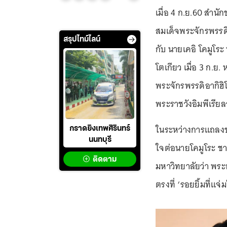
เมื่อ 4 ก.ย.60 สำน
สมเด็จพระจักรพรรดิ
สรุปไทม์ไลน์
กับ นายเคอิ โคมูโระ
โตเกียว เมื่อ 3 ก.
พระจักรพรรดิอากิฮิ
พระราชวังอิมพีเรีย
ในระหว่างการแถลงข่
กราดยิงเทพศิรินทร์
นนทบุรี
ใจต่อนายโคมูโระ ชาย
ติดตาม
มหาวิทยาลัยว่า พระ
ตรงที่ ‘รอยยิ้มที่