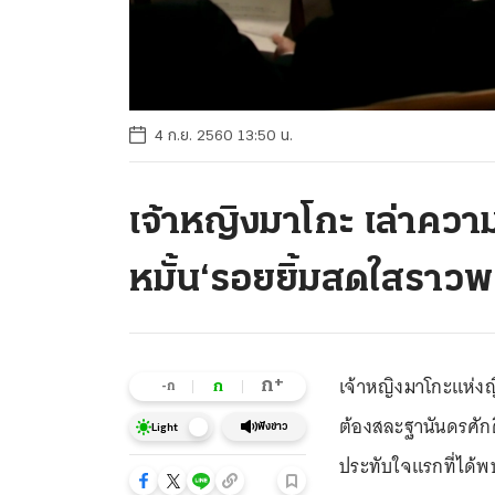
4 ก.ย. 2560 13:50 น.
เจ้าหญิงมาโกะ เล่าควา
หมั้น‘รอยยิ้มสดใสราวพ
เจ้าหญิงมาโกะแห่งญ
+
ก
ก
-ก
ต้องสละฐานันดรศักด
ฟังข่าว
Light
ประทับใจแรกที่ได้พบ