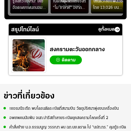
ร
รู้จังหวะใช้งาน! โค้ช
เปิดเหตุผลที่แท้จริงที่
เห็นตัวเลขแฟนบอล
อ๊อตเผยแผนถนอม
"โม ซาลาห์" อยาก
ไทย 13,026 บน
ึ้น
“บุ๋มบิ๋ม” เพื่อรักษา
ย้ายซบ "แทร็บซอนส
สกอร์บอร์ดแล้วแอบ
ย
ร่างกายให้พร้อมที่สุด
ปอร์"
ใจหาย น้อยกว่านัดที่
ที่
แล้วเจอมาเลเซียตั้ง
สรุปไทม์ไลน์
ดูทั้งหมด
อย่างเห็นได้ชัด
สงครามตะวันออกกลาง
ติดตาม
ข่าวที่เกี่ยวข้อง
เยอรมนีระทึก พบโดรนติดระเบิดที่สนามบิน วัตถุปริศนาพุ่งชนเครื่องบิน
อพยพคนนับพัน จนท.ปารีสทำลายระเบิดยุคสงครามโลกครั้งที่ 2
คำสั่งย้าย น.อ.ธรรมนูญ วรรณา ผบ.ฉก.นย.ตราด ไป “นปท.ทร.” คุมกู้ระเบิด