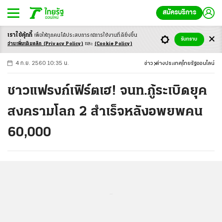
สมัครบริการ
เราใช้คุ้กกี้
เพื่อให้ทุกคนได้ประสบ
การณ์การใช้งานที่ดียิ่งขึ้น
+
ก
ก
-ก
รับทราบ
อ่านเพิ่มเติมคลิก
(Privacy Policy)
และ
(Cookie Policy)
4 ก.ย. 2560 10:35 น.
ข่าว
ต่างประเทศ
ไทยรัฐออนไลน์
ชาวแฟรงก์เฟิร์ตเฮ! จนท.กู้ระเบิดยุค
สงครามโลก 2 สำเร็จหลังอพยพคน
60,000
...