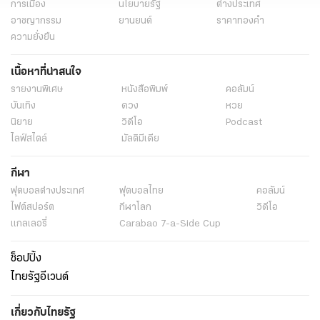
การเมือง
นโยบายรัฐ
ต่างประเทศ
อาชญากรรม
ยานยนต์
ราคาทองคำ
ความยั่งยืน
เนื้อหาที่น่าสนใจ
รายงานพิเศษ
หนังสือพิมพ์
คอลัมน์
บันเทิง
ดวง
หวย
นิยาย
วิดีโอ
Podcast
ไลฟ์สไตล์
มัลติมีเดีย
กีฬา
ฟุตบอลต่่างประเทศ
ฟุตบอลไทย
คอลัมน์
ไฟต์สปอร์ต
กีฬาโลก
วิดีโอ
แกลเลอรี่
Carabao 7-a-Side Cup
ช็อปปิ้ง
ไทยรัฐอีเวนต์
เกี่ยวกับไทยรัฐ