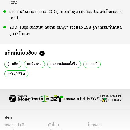
แทน
ฝ่านาทีเสี่ยงตาย ภารกิจ EOD กู้ระเบิดกัมพูชา คืนชีวิตปลอดภัยให้ชาวบ้าน
(คลิป)
EOD เร่งกู้ระเบิดชายแดนไทย-กัมพูชา เจอแล้ว 158 ลูก เตรียมทำลาย 5
ลูก ยังไม่แตก
แท็กที่เกี่ยวข้อง
กู้ระเบิด
ระเบิดด้าน
สงครามโลกครั้งที่ 2
เยอรมนี
แฟรงก์เฟิร์ต
ข่าว
พระราชสำนัก
ทั่วไทย
ในกระแส