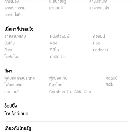
การเมือง
นโยบายรัฐ
ต่างประเทศ
อาชญากรรม
ยานยนต์
ราคาทองคำ
ความยั่งยืน
เนื้อหาที่น่าสนใจ
รายงานพิเศษ
หนังสือพิมพ์
คอลัมน์
บันเทิง
ดวง
หวย
นิยาย
วิดีโอ
Podcast
ไลฟ์สไตล์
มัลติมีเดีย
กีฬา
ฟุตบอลต่่างประเทศ
ฟุตบอลไทย
คอลัมน์
ไฟต์สปอร์ต
กีฬาโลก
วิดีโอ
แกลเลอรี่
Carabao 7-a-Side Cup
ช็อปปิ้ง
ไทยรัฐอีเวนต์
เกี่ยวกับไทยรัฐ