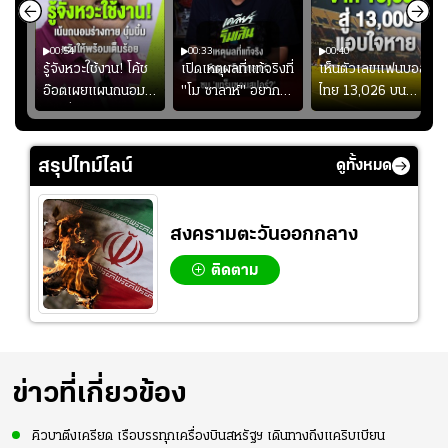
00:54
00:33
00:40
ร
รู้จังหวะใช้งาน! โค้ช
เปิดเหตุผลที่แท้จริงที่
เห็นตัวเลขแฟนบอล
อ๊อตเผยแผนถนอม
"โม ซาลาห์" อยาก
ไทย 13,026 บน
ึ้น
“บุ๋มบิ๋ม” เพื่อรักษา
ย้ายซบ "แทร็บซอนส
สกอร์บอร์ดแล้วแอบ
ย
ร่างกายให้พร้อมที่สุด
ปอร์"
ใจหาย น้อยกว่านัดที่
ที่
แล้วเจอมาเลเซียตั้ง
สรุปไทม์ไลน์
ดูทั้งหมด
อย่างเห็นได้ชัด
สงครามตะวันออกกลาง
ติดตาม
ข่าวที่เกี่ยวข้อง
คิวบาตึงเครียด เรือบรรทุกเครื่องบินสหรัฐฯ เดินทางถึงแคริบเบียน