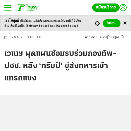
สมัครบริการ
เราใช้คุ้กกี้
เพื่อให้ทุกคนได้ประสบ
การณ์การใช้งานที่ดียิ่งขึ้น
+
ก
ก
-ก
รับทราบ
อ่านเพิ่มเติมคลิก
(Privacy Policy)
และ
(Cookie Policy)
15 ส.ค. 2560 13:31 น.
ข่าว
ต่างประเทศ
ไทยรัฐออนไลน์
เวเนฯ ผุดแผนซ้อมรบร่วมกองทัพ-
ปชช. หลัง ‘ทรัมป์’ ขู่ส่งทหารเข้า
แทรกแซง
...