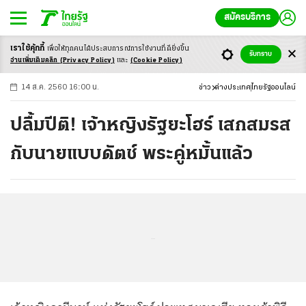
สมัครบริการ
เราใช้คุ้กกี้
เพื่อให้ทุกคนได้ประสบ
การณ์การใช้งานที่ดียิ่งขึ้น
+
ก
ก
-ก
รับทราบ
อ่านเพิ่มเติมคลิก
(Privacy Policy)
และ
(Cookie Policy)
14 ส.ค. 2560 16:00 น.
ข่าว
ต่างประเทศ
ไทยรัฐออนไลน์
ปลื้มปีติ! เจ้าหญิงรัฐยะโฮร์ เสกสมรส
กับนายแบบดัตช์ พระคู่หมั้นแล้ว
...