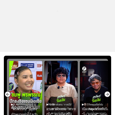
...
01:45
00:58
00:33
มรับ
"พรพรรณ" ปักธง
ตามหาตัวแทน "กาเซ
เปิดเหตุผลที่แท้จริงที่
ุก
เป้าหมายต่อไป คว้า
มีโร่" สเปคไหนที่ใช่
"โม ซาลาห์" อยาก