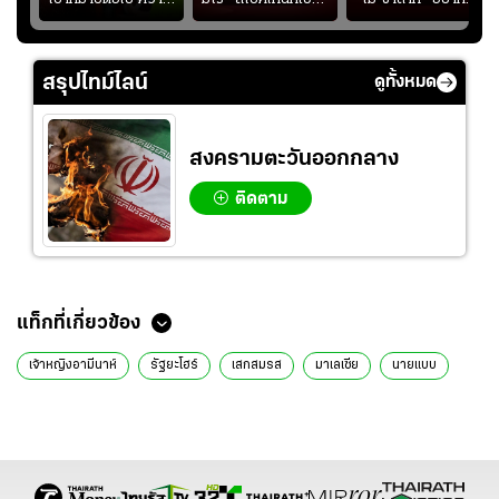
แชมป์ชิงแชมป์
สำหรับแมนยูยุค
ย้ายซบ "แทร็บซอนส
ญ
เอเชีย เพื่อตั๋ว
"คาร์ริค 2.0"?
ปอร์"
โอลิมปิก
สรุปไทม์ไลน์
ดูทั้งหมด
สงครามตะวันออกกลาง
ติดตาม
ข่าวที่เกี่ยวข้อง
ประมวลภาพสุดหวานชื่น พิธีเสกสมรส เจ้าหญิงแสนสวย ‘อามีนาห์‘แห่ง
มาเลเซีย
ปีติ! เจ้าหญิงรัฐยะโฮร์ เตรียมเสกสมรสกับนายแบบดัตช์ 14 ส.ค.นี้
ชาวบ้านผวา พบจระเข้ยักษ์หนัก 410 กิโลกรัม บุกสวนปาล์มมาเลเซีย