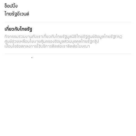
อาชญากรรม
ยานยนต์
ราคาทองคำ
ความยั่งยืน
เนื้อหาที่น่าสนใจ
รายงานพิเศษ
หนังสือพิมพ์
คอลัมน์
บันเทิง
ดวง
หวย
นิยาย
วิดีโอ
Podcast
ไลฟ์สไตล์
มัลติมีเดีย
กีฬา
ฟุตบอลต่่างประเทศ
ฟุตบอลไทย
คอลัมน์
ไฟต์สปอร์ต
กีฬาโลก
วิดีโอ
แกลเลอรี่
Carabao 7-a-Side Cup
ช็อปปิ้ง
ไทยรัฐอีเวนต์
เกี่ยวกับไทยรัฐ
กิจกรรม
ร่วมงานกับเรา
เกี่ยวกับไทยรัฐ
มูลนิธิไทยรัฐ
ศูนย์ข้อมูลไทยรัฐ
FAQ