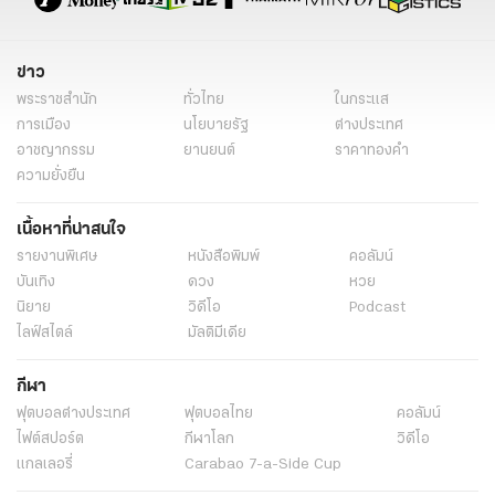
(คลิป)
มาเลย์เร่งค้นหานักดำน้ำยุโรป 3 รายสูญหายกลางทะเล
อึ้ง ชาวมาเลย์แห่เข้าสิงคโปร์รถติดยาวเหยียด ไม่กี่ชั่วโมงก่อนปิดประเทศ
(คลิป)
แท็กที่เกี่ยวข้อง
เจ้าหญิงอามีนาห์
รัฐยะโฮร์
เสกสมรส
มาเลเซีย
นายแบบ
ข่าว
พระราชสำนัก
ทั่วไทย
ในกระแส
การเมือง
นโยบายรัฐ
ต่างประเทศ