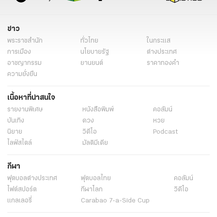
ข่าว
พระราชสำนัก
ทั่วไทย
ในกระแส
การเมือง
นโยบายรัฐ
ต่างประเทศ
อาชญากรรม
ยานยนต์
ราคาทองคำ
ความยั่งยืน
เนื้อหาที่น่าสนใจ
รายงานพิเศษ
หนังสือพิมพ์
คอลัมน์
บันเทิง
ดวง
หวย
นิยาย
วิดีโอ
Podcast
ไลฟ์สไตล์
มัลติมีเดีย
กีฬา
ฟุตบอลต่่างประเทศ
ฟุตบอลไทย
คอลัมน์
ไฟต์สปอร์ต
กีฬาโลก
วิดีโอ
แกลเลอรี่
Carabao 7-a-Side Cup