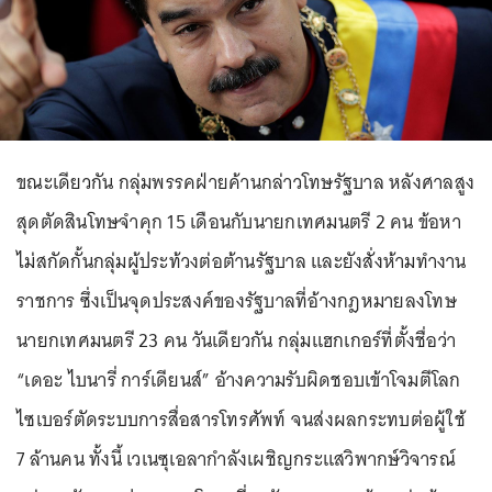
ขณะเดียวกัน กลุ่มพรรคฝ่ายค้านกล่าวโทษรัฐบาล หลังศาลสูง
สุดตัดสินโทษจำคุก 15 เดือนกับนายกเทศมนตรี 2 คน ข้อหา
ไม่สกัดกั้นกลุ่มผู้ประท้วงต่อต้านรัฐบาล และยังสั่งห้ามทำงาน
ราชการ ซึ่งเป็นจุดประสงค์ของรัฐบาลที่อ้างกฎหมายลงโทษ
นายกเทศมนตรี 23 คน วันเดียวกัน กลุ่มแฮกเกอร์ที่ตั้งชื่อว่า
“เดอะ ไบนารี่ การ์เดียนส์” อ้างความรับผิดชอบเข้าโจมตีโลก
ไซเบอร์ตัดระบบการสื่อสารโทรศัพท์ จนส่งผลกระทบต่อผู้ใช้
7 ล้านคน ทั้งนี้ เวเนซุเอลากำลังเผชิญกระแสวิพากษ์วิจารณ์