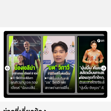
00:52
00:51
02:40
ชนะ
ลูกสาวมานูเอล ทอม
“มด” วิภาวี เผย
นักตบสาวไทยจัดเต็ม
ง
เบียรห์ "น้องเอลีน่า"
สภาพร่างกายดีขึ้น
"บุ๋มบิ๋ม ชัชชุอร" คัม
วัย 8 ขวบ โชว์ตี
อย่างต่อเนื่อง พร้อม
แบ็ก ศึก" SEA V
ลังกาสุดพริ้ว
พยายามลงสนามให้
CUP 2026" เลก
มากขึ้น เพื่อเรียก
สอง!!
ความมั่นใจ