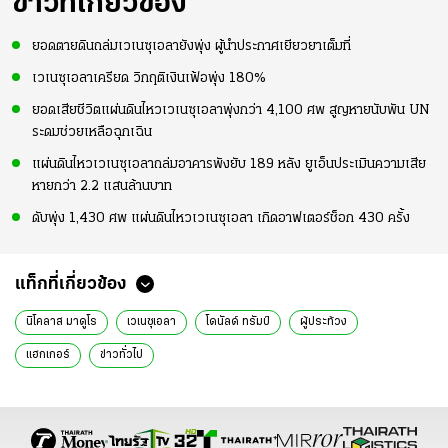
ข่าวที่เกี่ยวข้อง
ยอดตายดินถล่มเวเนซุเอลายังพุ่ง ผู้นำประกาศเยียวยาเต็มที่
เวเนซุเอลาเครียด วิกฤติเงินเฟ้อพุ่ง 180%
ยอดเสียชีวิตแผ่นดินไหวเวเนซุเอลาพุ่งกว่า 4,100 ศพ สูญหายนับพัน UN
ระดมช่วยเหลือฉุกเฉิน
แผ่นดินไหวเวเนซุเอลาถล่มอาคารพังยับ 189 หลัง ยูเอ็นประเมินความเสีย
หายกว่า 2.2 แสนล้านบาท
ดับพุ่ง 1,430 ศพ แผ่นดินไหวเวเนซุเอลา เกิดอาฟเตอร์ช็อก 430 ครั้ง
แท็กที่เกี่ยวข้อง
นิโคลาส มาดูโร
เวเนซุเอลา
โดนัลด์ ทรัมป์
ผู้ประท้วง
แฮกเกอร์
ข่าวทั่วไป