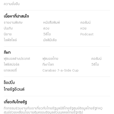
ความยั่งยืน
เนื้อหาที่น่าสนใจ
รายงานพิเศษ
หนังสือพิมพ์
คอลัมน์
บันเทิง
ดวง
หวย
นิยาย
วิดีโอ
Podcast
ไลฟ์สไตล์
มัลติมีเดีย
กีฬา
ฟุตบอลต่่างประเทศ
ฟุตบอลไทย
คอลัมน์
ไฟต์สปอร์ต
กีฬาโลก
วิดีโอ
แกลเลอรี่
Carabao 7-a-Side Cup
ช็อปปิ้ง
ไทยรัฐอีเวนต์
เกี่ยวกับไทยรัฐ
กิจกรรม
ร่วมงานกับเรา
เกี่ยวกับไทยรัฐ
มูลนิธิไทยรัฐ
ศูนย์ข้อมูลไทยรัฐ
FAQ
ศูนย์ช่วยเหลือ
นโยบายคุ้มครองข้อมูลส่วนบุคคลไทยรัฐกรุ๊ป