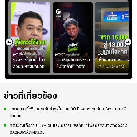
00:54
00:33
00:40
ร
รู้จังหวะใช้งาน! โค้ช
เปิดเหตุผลที่แท้จริงที่
เห็นตัวเลขแฟนบอล
อ๊อตเผยแผนถนอม
"โม ซาลาห์" อยาก
ไทย 13,026 บน
ึ้น
“บุ๋มบิ๋ม” เพื่อรักษา
ย้ายซบ "แทร็บซอนส
สกอร์บอร์ดแล้วแอบ
ย
ร่างกายให้พร้อมที่สุด
ปอร์"
ใจหาย น้อยกว่านัดที่
ที่
แล้วเจอมาเลเซียตั้ง
อย่างเห็นได้ชัด
ข่าวที่เกี่ยวข้อง
"ทะเลสาบมี้ด" แตะระดับต่ำสุดในรอบ 90 ปี ผลกระทบภัยแล้งกระทบ 40
ล้านคน
ทรัมป์สั่งเก็บภาษี 15% ชิปและโซลาร์เซลล์ที่ใช้ "โพลีซิลิคอน" สกัดจีนคุม
วัตถุดิบสำคัญผลิตชิป