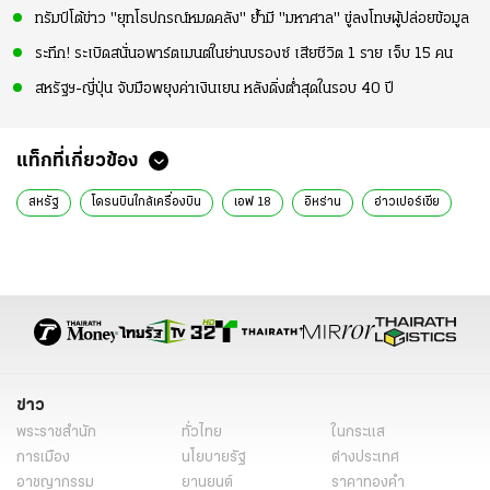
ทรัมป์โต้ข่าว "ยุทโธปกรณ์หมดคลัง" ย้ำมี "มหาศาล" ขู่ลงโทษผู้ปล่อยข้อมูล
ระทึก! ระเบิดสนั่นอพาร์ตเมนต์ในย่านบรองซ์ เสียชีวิต 1 ราย เจ็บ 15 คน
สหรัฐฯ-ญี่ปุ่น จับมือพยุงค่าเงินเยน หลังดิ่งต่ำสุดในรอบ 40 ปี
แท็กที่เกี่ยวข้อง
สหรัฐ
โดรนบินใกล้เครื่องบิน
เอฟ 18
อิหร่าน
อ่าวเปอร์เซีย
ข่าว
พระราชสำนัก
ทั่วไทย
ในกระแส
การเมือง
นโยบายรัฐ
ต่างประเทศ
อาชญากรรม
ยานยนต์
ราคาทองคำ