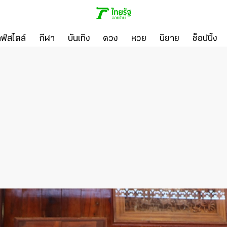
ลฟ์สไตล์
กีฬา
บันเทิง
ดวง
หวย
นิยาย
ช็อปปิ้ง