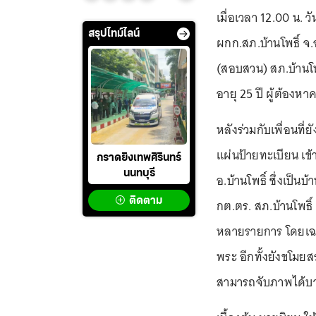
เมื่อเวลา 12.00 น. ว
สรุปไทม์ไลน์
ผกก.สภ.บ้านโพธิ์ จ.
(สอบสวน) สภ.บ้านโพธ
อายุ 25 ปี ผู้ต้อง
หลังร่วมกับเพื่อนที่
แผ่นป้ายทะเบียน เข้า
กราดยิงเทพศิรินทร์
นนทบุรี
อ.บ้านโพธิ์ ซึ่งเป็
ติดตาม
กต.ตร. สภ.บ้านโพธิ์ 
หลายรายการ โดยเฉพา
พระ อีกทั้งยังขโม
สามารถจับภาพได้บ