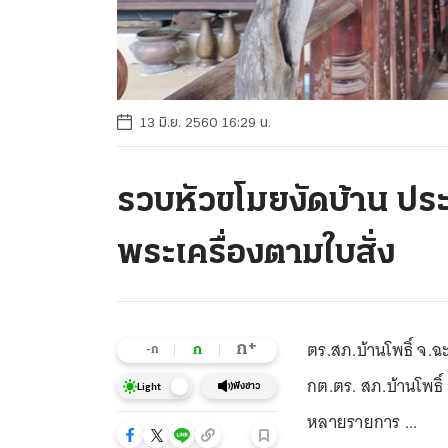
13 มิ.ย. 2560 16:29 น.
รวบหัวขโมยงัดบ้าน ประ
พระเครื่องตามใบสั่ง
ตร.สภ.บ้านโพธิ์ จ.ฉ
+
ก
ก
-ก
กต.ตร. สภ.บ้านโพธิ์
ฟังข่าว
Light
หลายรายการ ...