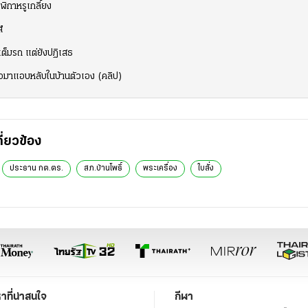
ิกาหรูเกลี้ยง
์
เต็มรถ แต่ยังปฏิเสธ
จอมาแอบหลับในบ้านตัวเอง (คลิป)
กี่ยวข้อง
ประธาน กต.ตร.
สภ.บ้านโพธิ์
พระเครื่อง
ใบสั่ง
หาที่น่าสนใจ
กีฬา