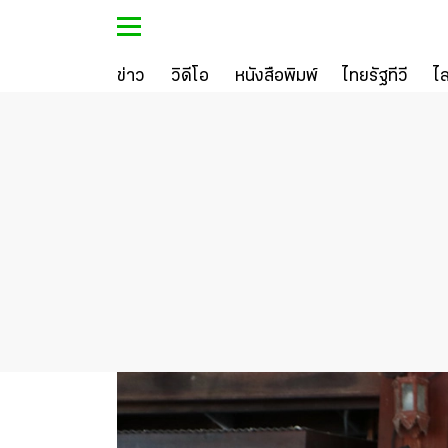
ข่าว
วิดีโอ
หนังสือพิมพ์
ไทยรัฐทีวี
ไ