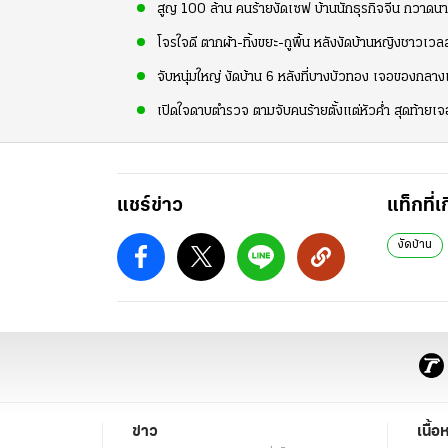
สูญ 100 ล้าน คนร้ายงัดเซฟ บ้านนักธุรกิจจีน กวาดนาฬ
โจรใจดี ตากผ้า-ทิ้งขยะ-ถูพื้น หลังงัดบ้านหญิงชาวเวลส
จับหนุ่มใหญ่ งัดบ้าน 6 หลังที่บางบัวทอง เจอของกลาง
เปิดใจดาบตำรวจ ตามจับคนร้ายตั้งแต่หัวค่ำ สุดท้ายเ
แชร์ข่าว
แท็กที่เ
งัดบ้าน
ข่าว
เนื้อ