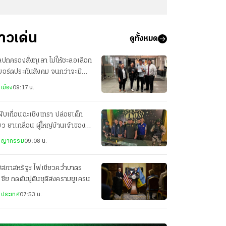
่าวเด่น
ดูทั้งหมด
ปกครองสั่งทุเลา ไม่ให้ชะลอเลือก
งบอร์ดประกันสังคม จนกว่าจะมีคำ
ากษา หรือคำสั่งอื่น
เมือง
09:17 น.
ผับเถื่อนฉะเชิงเทรา ปล่อยเด็ก
่ยว ยาเกลื่อน ผู้ใหญ่บ้านเจ้าของ-
ราชการหุ้นส่วน
ชญากรรม
09:08 น.
ิสภาสหรัฐฯ ไฟเขียวคว่ำบาตร
เซีย กดดันปูตินยุติสงครามยูเครน
งประเทศ
07:53 น.