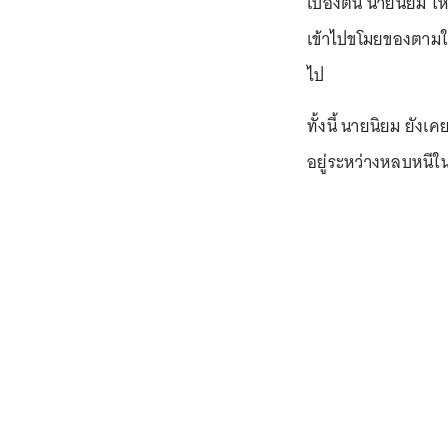
เบื้องต้น นายนิยม ใ
เข้าไปขโมยของตามใบสั
ไป
ทั้งนี้ นายนิยม ยังเ
อยู่ระหว่างหลบหนีใน