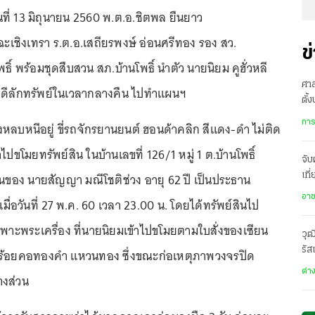
ันที่ 13 มิถุนายน 2560 พ.ต.อ.ชิตพล ยืนยาว
ฉะเชิงเทรา ร.ต.อ.เสถียรพงษ์ อ่อนศรีทอง รอง สว.
ข
ิ์ พร้อมชุดสืบสวน สภ.บ้านโพธิ์ นำตัว นายนิยม คูฮั่วหลี
ศาล
หาคดีลักทรัพย์ในเวลากลางคืน ไปทำแผนฯ
ตั้
พิพ
การ
ยังหลบหนีอยู่ ขี่รถจักรยานยนต์ ฮอนด้าคลิก สีแดง-ดำ ไม่ติด
ไปขโมยทรัพย์สิน ในบ้านเลขที่ 126/1 หมู่ 1 ต.บ้านโพธิ์
จับ
นบ้านของ นายสัญญา มณีโชติช่วง อายุ 62 ปี เป็นประธาน
เที
ข้า
อา
เมื่อวันที่ 27 พ.ค. 60 เวลา 23.00 น. โดยได้ทรัพย์สินไป
ะพระเครื่อง ที่นายนิยมเข้าไปขโมยตามใบสั่งของเซียน
วุฒ
รัส
ยสร้อยคอทองคำ แหวนทอง ซึ่งขณะก่อเหตุภาพวงจรปิด
ต่า
างส่วน