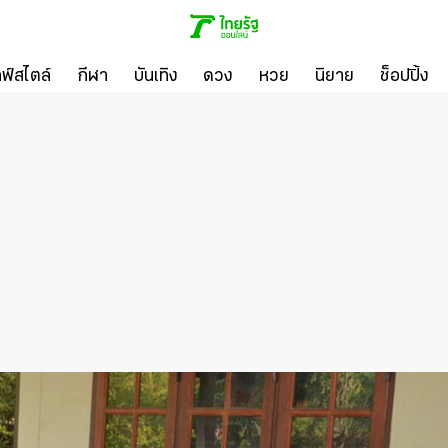
ลฟ์สไตล์
กีฬา
บันเทิง
ดวง
หวย
นิยาย
ช็อปปิ้ง