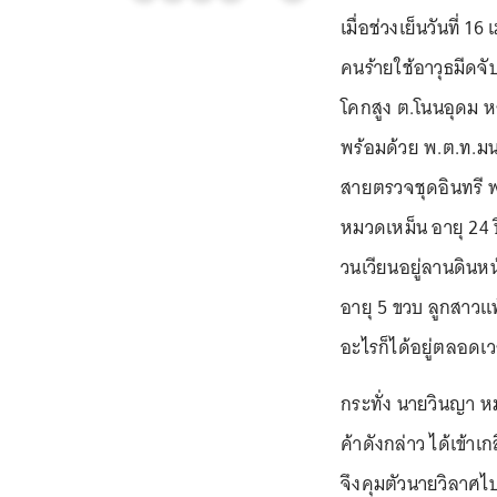
เมื่อช่วงเย็นวันที่ 
คนร้ายใช้อาวุธมีดจับ
โคกสูง ต.โนนอุดม หลั
พร้อมด้วย พ.ต.ท.มน
สายตรวจชุดอินทรี 
หมวดเหม็น อายุ 24 ปี
วนเวียนอยู่ลานดินห
อายุ 5 ขวบ ลูกสาวแ
อะไรก็ได้อยู่ตลอดเ
กระทั่ง นายวินญา ห
ค้าดังกล่าว ได้เข้า
จึงคุมตัวนายวิลาศไ