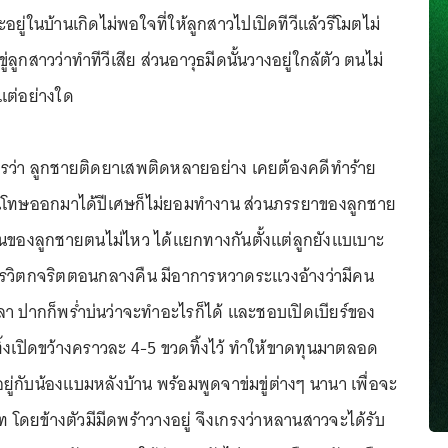
ยู่ในบ้านเกิดไม่พอใจที่ให้ลูกสาวไปเปิดทีวีแล้วรีโมตไม่
งขู่ลูกสาวว่าทำทีวีเสีย ส่วนอาวุธมีดนั้นวางอยู่ใกล้ตัว ตนไม่
วแต่อย่างใด
ารว่า ลูกชายติดยาเสพติดหลายอย่าง เคยต้องคดีทำร้าย
งพ้นโทษออกมาได้ปีเศษก็ไม่ยอมทำงาน ส่วนภรรยาของลูกชาย
นของลูกชายตนไม่ไหว ได้แยกทางกันตั้งแต่ลูกยังแบเบาะ
ารวิตกจริตตอนกลางคืน มีอาการหวาดระแวงอ้างว่ามีคน
 ปากก็พร่ำบ่นว่าจะทำอะไรก็ได้ และชอบเปิดเบียร์ของ
ดทิ้งเปิดขว้างคราวละ 4-5 ขวดทิ้งไว้ ทำให้ขาดทุนมาตลอด
ยู่กับน้องแบมหลังบ้าน พร้อมพูดจาข่มขู่ต่างๆ นานา เพื่อจะ
 โดยข้างตัวมีมีดพร้าวางอยู่ จึงเกรงว่าหลานสาวจะได้รับ