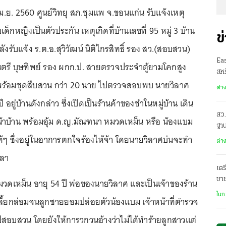
16 เม.ย. 2560 ศูนย์วิทยุ สภ.ชุมแพ จ.ขอนแก่น รับแจ้งเหตุ
เด็กหญิงเป็นตัวประกัน เหตุเกิดที่บ้านเลขที่ 95 หมู่ 3 บ้าน
ข
งรับแจ้ง ร.ต.อ.สุวิวัฒน์ นิติไกรสิทธิ์ รอง สว.(สอบสวน)
Ea
ตรี บุษทิพย์ รอง ผกก.ป. สายตรวจประจำตู้ยามโคกสูง
สหร
พร้อมชุดสืบสวน กว่า 20 นาย ไปตรวจสอบพบ นายวิลาศ
ต่า
 อยู่บ้านดังกล่าว ซึ่งเปิดเป็นร้านค้าของชำในหมู่บ้าน เดิน
สว.
น้าบ้าน พร้อมอุ้ม ด.ญ.มัณฑนา หมวดเหม็น หรือ น้องแบม
ฐาน
ท้ๆ ซึ่งอยู่ในอาการตกใจร้องไห้จ้า โดยนายวิลาศบ่นจะทำ
ต่า
วลา
เตร
ชา
มวดเหม็น อายุ 54 ปี พ่อของนายวิลาศ และเป็นเจ้าของร้าน
ฌา
ในก
เกลี้ยกล่อมจนลูกชายยอมปล่อยตัวน้องแบม เจ้าหน้าที่ตำรวจ
ปสอบสวน โดยยังให้การวกวนอ้างว่าไม่ได้ทำร้ายลูกสาวแต่