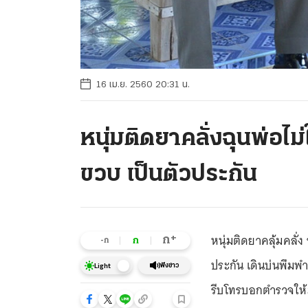
16 เม.ย. 2560 20:31 น.
หนุ่มติดยาคลั่งฉุนพ่อไม่
ขวบ เป็นตัวประกัน
หนุ่มติดยาคลุ้มคลั่ง
+
ก
ก
-ก
ประกัน เดินบ่นพึมพำ
ฟังข่าว
Light
รีบโทรบอกตำรวจให้ม