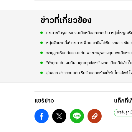
ข่าวที่เกี่ยวข้อง
ทะเลาะกันรุนแรง จนเมียหนีออกจากบ้าน หนุ่มใหญ่เครี
หนุ่มติดยาคลั่ง! ทะเลาะเพื่อนเอามีดไล่ฟัน รถตร.ระงับ
พายุลูกเห็บถล่มขอนแก่น พระธาตุหลวงชุมแพเสียหายหนั
"ถ้าคุณเล่น ผมก็เล่นคุณทุกข้อหา" ผกก. ยันคลิปด่านใ
สุดสลด สาวขอนแก่น รีบร้อนออกห้องน้ำรับโทรศัพท์ ไ
แชร์ข่าว
แท็กที่เ
พ่อจับลูกเ