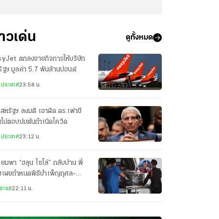
่าวเด่น
ดูทั้งหมด
syJet ตกลงขายกิจการให้บริษัท
ัฐฯ มูลค่า 5.7 พันล้านปอนด์
งประเทศ
23:58 น.
สหรัฐฯ ลงมติ เอาผิด ดร.เฟาชี
ไม่ตอบปมต้นกำเนิดโควิด
งประเทศ
23:12 น.
ียมพา “ฮลุน โซโล่” กลับบ้าน พี่
ยเผยกำหนดพิธีบำเพ็ญกุศล-
ปนกิจศพ
ระแส
22:11 น.