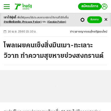
สมัครบริการ
เราใช้คุ้กกี้
เพื่อให้ทุกคนได้ประสบ
การณ์การใช้งานที่ดียิ่งขึ้น
+
ก
ก
-ก
รับทราบ
อ่านเพิ่มเติมคลิก
(Privacy Policy)
และ
(Cookie Policy)
16 เม.ย. 2560 15:10 น.
ข่าว
อาชญากรรม
ไทยรัฐออนไลน์
โพลเผยคนเซ็งสิ่งมึนเมา-ทะเลาะ
วิวาท ทำความสุขหายช่วงสงกรานต์
...