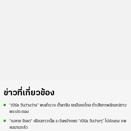
...
ข่าวที่เกี่ยวข้อง
“เบิร์ด วันว่างว่าง” พบตำรวจ น้ำตาซึม ยกมือขอโทษ ทำเสียภาพลักษณ์ชาว
พระประแดง
“เมลาย รัชดา” เตือนชาวเน็ต ระวังหน้าแหก “เบิร์ด วันว่างๆ” ไปฮ่องกง แพ
ลนนานแล้ว