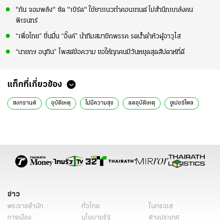
"กัน จอมพลัง" ซัด "เบิร์ด" ใช้ยาแนวทำคอนเทนต์ ไม่สำนึกแกล้งคน
พิเรนทร์
“เพื่อไทย” ชื่นมื่น “อิ๊งค์” นำทีมสมาชิกพรรค รดน้ำดำหัวผู้อาวุโส
“นายกฯ อนุทิน” โพสต์ข้อความ ขอให้ทุกคนมีวันหยุดสุดสัปดาห์ที่ดี
แท็กที่เกี่ยวข้อง
สงกรานต์
อุบัติเหตุ
ไม่มีความสุข
ลดอุบัติเหตุ
ซูเปอร์โพล
ข่าว
พระราชสำนัก
ทั่วไทย
ในกระแส
การเมือง
นโยบายรัฐ
ต่างประเทศ