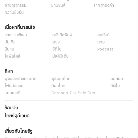
อาชญากรรม
ยานยนต์
ราคาทองคำ
ความยั่งยืน
เนื้อหาที่น่าสนใจ
รายงานพิเศษ
หนังสือพิมพ์
คอลัมน์
บันเทิง
ดวง
หวย
นิยาย
วิดีโอ
Podcast
ไลฟ์สไตล์
มัลติมีเดีย
กีฬา
ฟุตบอลต่่างประเทศ
ฟุตบอลไทย
คอลัมน์
ไฟต์สปอร์ต
กีฬาโลก
วิดีโอ
แกลเลอรี่
Carabao 7-a-Side Cup
ช็อปปิ้ง
ไทยรัฐอีเวนต์
เกี่ยวกับไทยรัฐ