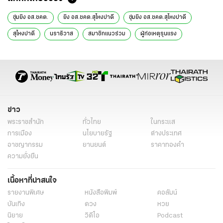
ซุ่มยิง อส.ชคต.
ยิง อส.ชคต.สุไหงปาดี
ซุ่มยิง อส.ชคต.สุไหงปาดี
สุไหงปาดี
นราธิวาส
สมาชิกแนวร่วม
ผู้ก่อเหตุรุนแรง
ชุดคุ้มครองตำบลสุไหงปาดี
ข่าว
พระราชสำนัก
ทั่วไทย
ในกระแส
การเมือง
นโยบายรัฐ
ต่างประเทศ
อาชญากรรม
ยานยนต์
ราคาทองคำ
ความยั่งยืน
เนื้อหาที่น่าสนใจ
รายงานพิเศษ
หนังสือพิมพ์
คอลัมน์
บันเทิง
ดวง
หวย
นิยาย
วิดีโอ
Podcast