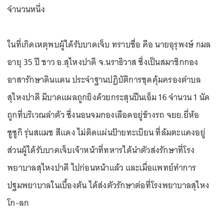
จำนวนหนึ่ง
ในที่เกิดเหตุพบผู้ได้รับบาดเจ็บ ทราบชื่อ คือ นายอุรุพงษ์ กมล
อายุ 35 ปี ชาว อ.สุไหงปาดี จ.นราธิวาส ซึ่งเป็นสมาชิกกอง
อาสารักษาดินแดน ประจำฐานปฏิบัติการชุดคุ้มครองตำบล
สุไหงปาดี มีบาดแผลถูกยิงด้วยกระสุนปืนเอ็ม 16 จำนวน 1 นัด
ถูกที่บริเวณลำตัว ซึ่งนอนจมกองเลือดอยู่ข้างรถ จยย.ยี่ห้อ
ซูซูกิ รุ่นสแมช สีแดง ไม่ติดแผ่นป้ายทะเบียน ที่ล้มตะแคงอยู่
ส่วนผู้ได้รับบาดเจ็บเจ้าหน้าที่ทหารได้นำตัวส่งรักษาที่โรง
พยาบาลสุไหงปาดี ไปก่อนหน้าแล้ว และเมื่อแพทย์ทำการ
ปฐมพยาบาลในเบื้องต้น ได้ส่งตัวรักษาต่อที่โรงพยาบาลสุไหง
โก-ลก