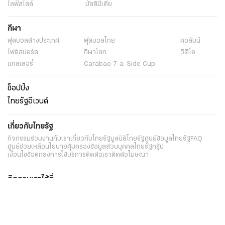
ไลฟ์สไตล์
มัลติมีเดีย
กีฬา
ฟุตบอลต่่างประเทศ
ฟุตบอลไทย
คอลัมน์
ไฟต์สปอร์ต
กีฬาโลก
วิดีโอ
แกลเลอรี่
Carabao 7-a-Side Cup
ช็อปปิ้ง
ไทยรัฐอีเวนต์
เกี่ยวกับไทยรัฐ
กิจกรรม
ร่วมงานกับเรา
เกี่ยวกับไทยรัฐ
มูลนิธิไทยรัฐ
ศูนย์ข้อมูลไทยรัฐ
FAQ
ศูนย์ช่วยเหลือ
นโยบายคุ้มครองข้อมูลส่วนบุคคลไทยรัฐกรุ๊ป
เงื่อนไขข้อตกลงการใช้บริการ
ติดต่อเรา
ติดต่อโฆษณา
ติดตามเราได้ที่
Application