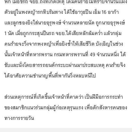
พัก เมื่อขี่รถ จยย.ถึงที่เกิดเหตุ ได้มีคนร้ายไม่ทราบจำนวนแฝง
ตัวอยู่ในพงหญ้ารกทึบริมทาง ได้ใช้อาวุธปืน เอ็ม 16 อาก้า
และลูกซองยิงใส่นายอุรุพงษ์ จำนวนหลายนัด ถูกนายอุรุพงษ์
1 นัด เมื่อถูกกระสุนปืนรถ จยย.ได้เสียหลักล้มคว่ำ แล้วกลุ่ม
คนร้ายจะวิ่งจากพงหญ้าเพื่อยิงซ้ำให้เสียชีวิต บังเอิญในช่วง
นั้นเจ้าหน้าที่ทหารพราน กรมทหารพรานที่ 49 จำนวนหนึ่ง ได้
ขับและนั่งโดยสารรถยนต์กระบะผ่านมาประสบเหตุ คนร้ายจึง
ได้อาศัยความชำนาญพื้นที่พากันวิ่งหลบหนีไป
ส่วนเหตุการณ์ที่เกิดขึ้นเจ้าหน้าที่คาดว่า เป็นฝีมือการกระทำ
ของสมาชิกแนวร่วมกลุ่มผู้ก่อเหตุรุนแรง เพื่อดักสังหารคนของ
ทางการรายวัน