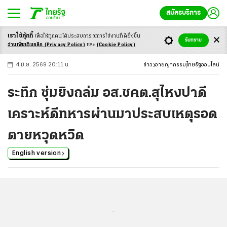
สมัครบริการ
เราใช้คุ้กกี้
เพื่อให้ทุกคนได้ประสบ
การณ์การใช้งานที่ดียิ่งขึ้น
+
ก
ก
-ก
รับทราบ
อ่านเพิ่มเติมคลิก
(Privacy Policy)
และ
(Cookie Policy)
4 มิ.ย. 2569 20:11 น.
ข่าว
อาชญากรรม
ไทยรัฐออนไลน์
ระทึก ซุ่มยิงถล่ม อส.ชคต.สุไหงปาดี
เคราะห์ดีทหารผ่านมาประสบเหตุรอด
ตายหวุดหวิด
English version
...