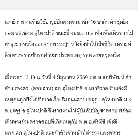
นราธิวาส คนร้ายใช้อาวุธปืนสงคราม เอ็ม 16 อาก้า ดักซุ่มยิง
ถล่ม อส.ชคต.สุไหงปาดี ขณะขี่ จยย.ตามลำพังเพื่อเดินทางไป
ทำธุระ ก่อนวิ่งออกจากพงหญ้า หวังยิงซ้ำให้เสียชีวิต เคราะห์
ดีทหารพรานขับรถผ่านมาประสบเหตุ รอดตายหวุดหวิด
เมื่อเวลา 13.19 น. วันที่ 4 มิถุนายน 2569 ร.ต.ท.ธฤติพัฒน์ คำ
ห้าง รองสว. (สอบสวน) สภ.สุไหงปาดี จ.นราธิวาส รับแจ้งมี
เหตุคนถูกยิงได้รับบาดเจ็บ ริมถนนสายปะลุรู - สุไหงปาดี ม.3
ต.ปะลุรู อ.สุไหงปาดี จึงรายงานให้ผู้บังคับบัญชาทราบ พร้อม
เดินทางร่วมตรวจสอบที่เกิดเหตุกับ พ.ต.อ.ตัรมีซี เจ๊ะดี
ผกก.สภ.สุไหงปาดี และกำลังเจ้าหน้าที่ตำรวจและทหาร