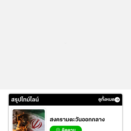
...
สรุปไทม์ไลน์
ดูทั้งหมด
สงครามตะวันออกกลาง
ติดตาม