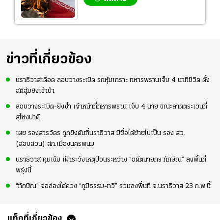
ข่าวที่เกี่ยวข้อง
นราธิวาสเดือด ลอบวางระเบิด รถหุ้มเกราะ ทหารพรานเจ็บ 4 นาทีชีวิต ตั้ง
สติสุ่มยิงเข้าป่า
ลอบวางระเบิด-ยิงซ้ำ เจ้าหน้าที่ทหารพราน เจ็บ 4 นาย ขณะลาดตระเวนที่
สุไหงปาดี
เผย รองสารวัตร ถูกยิงดับที่นราธิวาส มีชื่อได้ย้ายไปเป็น รอง สว.
(สอบสวน) สภ.เมืองนครพนม
นราธิวาส คุมเข้ม เฝ้าระวังเหตุป่วนระหว่าง “อดีตนายกฯ ทักษิณ” ลงพื้นที่
พรุ่งนี้
“ทักษิณ” จ่อล่องใต้ควง “ภูมิธรรม-ทวี” ร่วมลงพื้นที่ จ.นราธิวาส 23 ก.พ.นี้
แท็กที่เกี่ยวข้อง