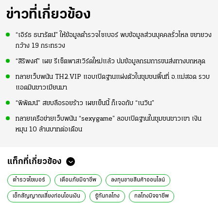
ข่าวที่เกี่ยวข้อง
“เอิร์ธ ธนารัตน์” ให้ข้อมูลตำรวจไซเบอร์ พบข้อมูลส่วนบุคคลรั่วไหล ขยายวง
กว้าง 19 กระทรวง
“สิริพงศ์” เผย รีเซ็ตพาสเวิร์ดใหม่แล้ว ปมข้อมูลกรมการขนส่งทางบกหลุด
ทลายเว็บพนัน TH2.VIP แอบเปิดฐานแฝงตัวในชุมชนพื้นที่ อ.แม่สอด รวบ
แอดมินชาวเมียนมา
“พิพัฒน์” สยบลือรอยร้าว เผยเย็นนี้ ก็เจอกับ “เนวิน”
ทลายเครือข่ายเว็บพนัน “sexygame” ลอบเปิดฐานในชุมชนชาวเขา เงิน
หมุน 10 ล้านบาทต่อเดือน
แท็กที่เกี่ยวข้อง
ตำรวจไซเบอร์
เตือนภัยมิฉาชีพ
ลงทุนขายสินค้าออนไลน์
เช็กสัญญาณเสี่ยงก่อนโอนเงิน
รู้ทันกลโกง
กลโกงมิจฉาชีพ
ข่าววันนี้
ข่าวทั่วไทย