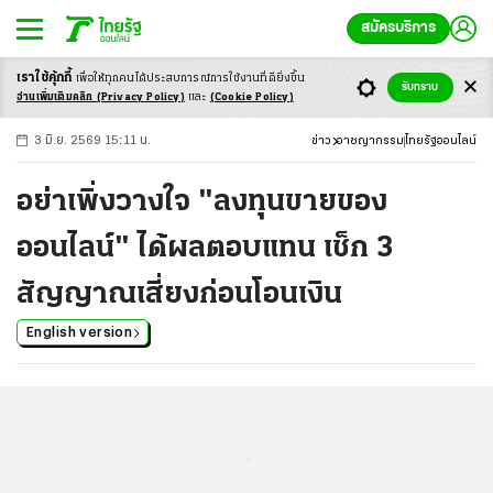
สมัครบริการ
เราใช้คุ้กกี้
เพื่อให้ทุกคนได้ประสบ
การณ์การใช้งานที่ดียิ่งขึ้น
+
ก
ก
-ก
รับทราบ
อ่านเพิ่มเติมคลิก
(Privacy Policy)
และ
(Cookie Policy)
3 มิ.ย. 2569 15:11 น.
ข่าว
อาชญากรรม
ไทยรัฐออนไลน์
อย่าเพิ่งวางใจ "ลงทุนขายของ
ออนไลน์" ได้ผลตอบแทน เช็ก 3
สัญญาณเสี่ยงก่อนโอนเงิน
English version
...