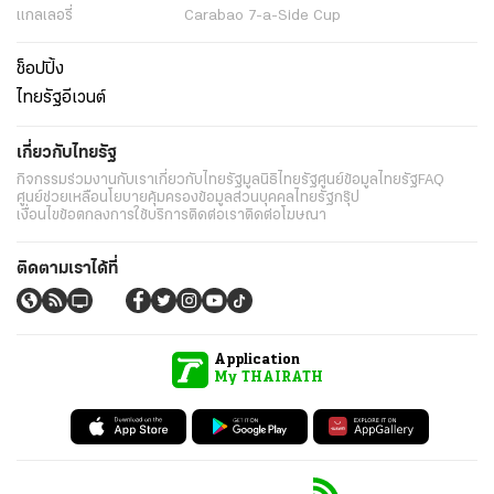
แกลเลอรี่
Carabao 7-a-Side Cup
ช็อปปิ้ง
ไทยรัฐอีเวนต์
เกี่ยวกับไทยรัฐ
กิจกรรม
ร่วมงานกับเรา
เกี่ยวกับไทยรัฐ
มูลนิธิไทยรัฐ
ศูนย์ข้อมูลไทยรัฐ
FAQ
ศูนย์ช่วยเหลือ
นโยบายคุ้มครองข้อมูลส่วนบุคคลไทยรัฐกรุ๊ป
เงื่อนไขข้อตกลงการใช้บริการ
ติดต่อเรา
ติดต่อโฆษณา
ติดตามเราได้ที่
Application
My THAIRATH