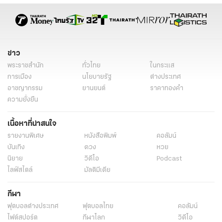
ข่าว
พระราชสำนัก
ทั่วไทย
ในกระแส
การเมือง
นโยบายรัฐ
ต่างประเทศ
อาชญากรรม
ยานยนต์
ราคาทองคำ
ความยั่งยืน
เนื้อหาที่น่าสนใจ
รายงานพิเศษ
หนังสือพิมพ์
คอลัมน์
บันเทิง
ดวง
หวย
นิยาย
วิดีโอ
Podcast
ไลฟ์สไตล์
มัลติมีเดีย
กีฬา
ฟุตบอลต่่างประเทศ
ฟุตบอลไทย
คอลัมน์
ไฟต์สปอร์ต
กีฬาโลก
วิดีโอ